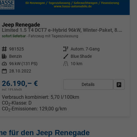
Jeep Renegade
Limited 1.5 T4 DCT7 e-Hybrid 96kW, Winter-Paket, 8.4"-Navigationssystem, Radio DAB, AppleCarPlay&AndroidAuto, Tempomat, LaneSense, Lichtsensor, Nebelscheinwerfer, 17"-Leichtmetallfelgen, uvm.
sofort lieferbar
Fahrzeug mit Tageszulassung
Fahrzeugnr.
981525
Getriebe
Autom. 7-Gang
Kraftstoff
Benzin
Außenfarbe
Blue Shade
Leistung
96 kW (131 PS)
Kilometerstand
10 km
28.10.2022
26.190,– €
Details
rken
Fahrzeug
incl. 19% MwSt.
Verbrauch kombiniert:
5,70 l/100km
CO
-Klasse:
D
2
CO
-Emissionen:
129,00 g/km
2
me für den Jeep Renegade