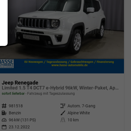
Jeep Renegade
Limited 1.5 T4 DCT7 e-Hybrid 96kW, Winter-Paket, AppleCarPlay&Android Auto, Radio DAB, Tempomat, Rückfahrkamera, LaneSense, Lichtsensor, Nebelscheinwerfer, 17"-Leichtmetallfelgen, uvm.
sofort lieferbar
Fahrzeug mit Tageszulassung
Fahrzeugnr.
981518
Getriebe
Autom. 7-Gang
Kraftstoff
Benzin
Außenfarbe
Alpine White
Leistung
96 kW (131 PS)
Kilometerstand
10 km
23.12.2022