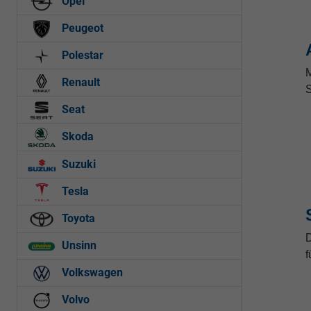
Opel
Peugeot
Polestar
M
Renault
S
Seat
Skoda
Suzuki
Tesla
Toyota
D
Unsinn
f
Volkswagen
Volvo