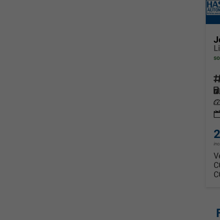
J
so
Fahrz
Kraf
Leis
2
in
V
C
C