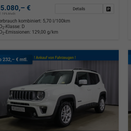
5.080,– €
Details
Fahrzeug pa
cl. 19% MwSt.
erbrauch kombiniert:
5,70 l/100km
O
-Klasse:
D
2
O
-Emissionen:
129,00 g/km
2
b 232,– € mtl.