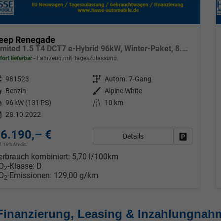
eep Renegade
Limited 1.5 T4 DCT7 e-Hybrid 96kW, Winter-Paket, 8.4"-Navigationssystem, Radio DAB, AppleCarPlay&AndroidAuto, Tempomat, LaneSense, Lichtsensor, Nebelscheinwerfer, 17"-Leichtmetallfelgen, uvm.
fort lieferbar
Fahrzeug mit Tageszulassung
eugnr.
981523
Getriebe
Autom. 7-Gang
tstoff
Benzin
Außenfarbe
Alpine White
tung
96 kW (131 PS)
Kilometerstand
10 km
28.10.2022
6.190,– €
Details
Fahrzeug pa
cl. 19% MwSt.
erbrauch kombiniert:
5,70 l/100km
O
-Klasse:
D
2
O
-Emissionen:
129,00 g/km
2
Finanzierung, Leasing & Inzahlungnah