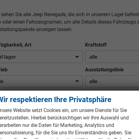
 sehen Sie alle Jeep Renegade, die sich in unserem Lager befind
o oder einen Fahrzeugnamen, um alle Details dieses Fahrzeugs 
stattungspakete anzeigen lassen.
fügbarkeit, Art
Kraftstoff
rieb
Ausstattungslinie
Wir respektieren Ihre Privatsphäre
n Ihrer aktuellen Filterung befinden sich
4
Fahrzeuge:
nsere Website setzt Cookies ein, um unsere Dienste für Sie
ereitzustellen. Hierbei berücksichtigen wir Ihre Auswahl und
erarbeiten nur die Daten für Marketing, Analytics und
b 222,– € mtl.
ersonalisierung, für die Sie uns Ihr Einverständnis geben. Sie