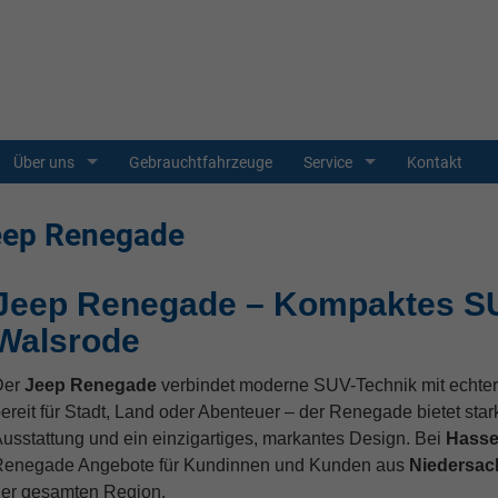
Über uns
Gebrauchtfahrzeuge
Service
Kontakt
eep Renegade
Jeep Renegade – Kompaktes SU
Walsrode
Der
Jeep Renegade
verbindet moderne SUV-Technik mit echter
ereit für Stadt, Land oder Abenteuer – der Renegade bietet star
usstattung und ein einzigartiges, markantes Design. Bei
Hasse
enegade Angebote für Kundinnen und Kunden aus
Niedersac
er gesamten Region.