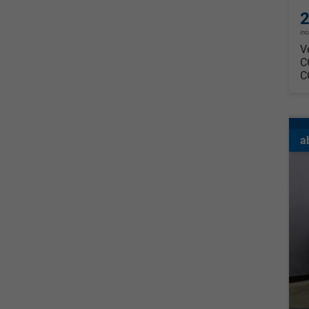
2
in
V
C
C
a