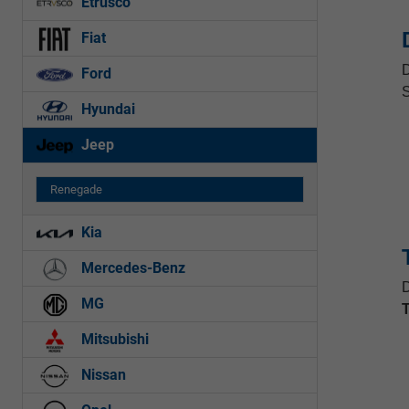
Etrusco
Fiat
D
Ford
S
Hyundai
Jeep
Renegade
Kia
Mercedes-Benz
D
MG
Mitsubishi
Nissan