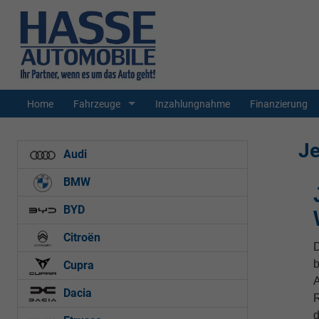
Home
Fahrzeuge
Inzahlungnahme
Finanzierung
J
Audi
BMW
BYD
Citroën
b
Cupra
A
Dacia
R
d