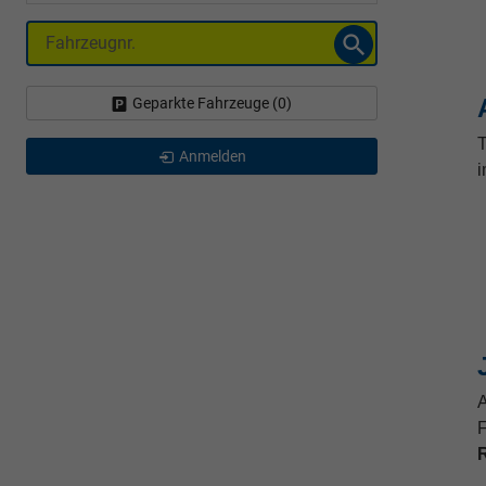
Fahrzeugnr.
Geparkte Fahrzeuge (
0
)
T
Anmelden
i
A
F