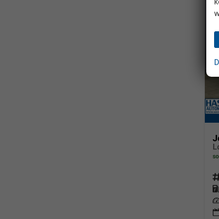
k
w
D
J
so
Fahrz
Kraf
Leis