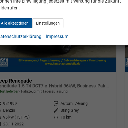
önnen Ihre Einwilligung jederzeit mit Wirkung für die Zukunft
iderrufen.
Alle akzeptieren
Einstellungen
atenschutzerklärung
Impressum
eep Renegade
Longitude 1.5 T4 DCT7 e-Hybrid 96kW, Business-Paket, 2-Zonen-Klimaautomatik, AppleCarPlay&Android Auto, Radio DAB, Freisprecheinrichtung, Tempomat, LaneSense, Notrufsystem, 16"-Leichtmetallfelgen, uvm.
fort lieferbar
Fahrzeug mit Tageszulassung
eugnr.
981999
Getriebe
Autom. 7-Gang
tstoff
Benzin
Außenfarbe
Sting Grey
tung
96 kW (131 PS)
Kilometerstand
10 km
28.11.2022