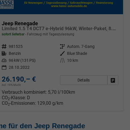
Jeep Renegade
Limited 1.5 T4 DCT7 e-Hybrid 96kW, Winter-Paket, 8.4"-Navigationssystem, Radio DAB, AppleCarPlay&AndroidAuto, Tempomat, LaneSense, Lichtsensor, Nebelscheinwerfer, 17"-Leichtmetallfelgen, uvm.
sofort lieferbar
Fahrzeug mit Tageszulassung
Fahrzeugnr.
981525
Getriebe
Autom. 7-Gang
Kraftstoff
Benzin
Außenfarbe
Blue Shade
Leistung
96 kW (131 PS)
Kilometerstand
10 km
28.10.2022
26.190,– €
Details
rken
Fahrzeug
incl. 19% MwSt.
Verbrauch kombiniert:
5,70 l/100km
CO
-Klasse:
D
2
CO
-Emissionen:
129,00 g/km
2
me für den Jeep Renegade