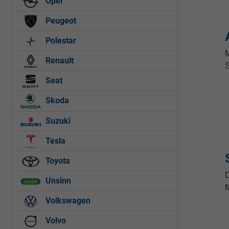
Opel
Peugeot
Polestar
M
Renault
S
Seat
Skoda
Suzuki
Tesla
Toyota
D
Unsinn
f
Volkswagen
Volvo