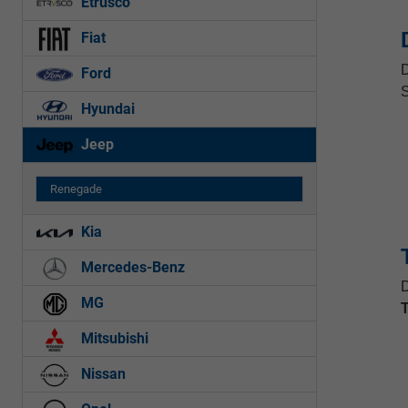
Etrusco
Fiat
D
Ford
S
Hyundai
Jeep
Renegade
Kia
Mercedes-Benz
D
MG
Mitsubishi
Nissan