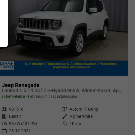
Jeep Renegade
Limited 1.5 T4 DCT7 e-Hybrid 96kW, Winter-Paket, AppleCarPlay&Android Auto, Radio DAB, Tempomat, Rückfahrkamera, LaneSense, Lichtsensor, Nebelscheinwerfer, 17"-Leichtmetallfelgen, uvm.
sofort lieferbar
Fahrzeug mit Tageszulassung
Fahrzeugnr.
981518
Getriebe
Autom. 7-Gang
Kraftstoff
Benzin
Außenfarbe
Alpine White
Leistung
96 kW (131 PS)
Kilometerstand
10 km
23.12.2022