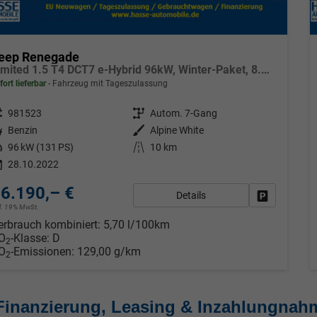
eep Renegade
Limited 1.5 T4 DCT7 e-Hybrid 96kW, Winter-Paket, 8.4"-Navigationssystem, Radio DAB, AppleCarPlay&AndroidAuto, Tempomat, LaneSense, Lichtsensor, Nebelscheinwerfer, 17"-Leichtmetallfelgen, uvm.
fort lieferbar
Fahrzeug mit Tageszulassung
eugnr.
981523
Getriebe
Autom. 7-Gang
tstoff
Benzin
Außenfarbe
Alpine White
tung
96 kW (131 PS)
Kilometerstand
10 km
28.10.2022
6.190,– €
Details
Fahrzeug pa
cl. 19% MwSt.
erbrauch kombiniert:
5,70 l/100km
O
-Klasse:
D
2
O
-Emissionen:
129,00 g/km
2
Finanzierung, Leasing & Inzahlungnah