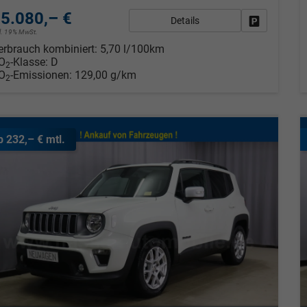
5.080,– €
Details
Fahrzeug pa
cl. 19% MwSt.
erbrauch kombiniert:
5,70 l/100km
O
-Klasse:
D
2
O
-Emissionen:
129,00 g/km
2
b 232,– € mtl.