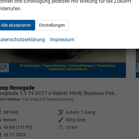
önnen Ihre Einwilligung jederzeit mit Wirkung für die Zukunft
iderrufen.
Alle akzeptieren
Einstellungen
atenschutzerklärung
Impressum
eep Renegade
Longitude 1.5 T4 DCT7 e-Hybrid 96kW, Business-Paket, 2-Zonen-Klimaautomatik, AppleCarPlay&Android Auto, Radio DAB, Freisprecheinrichtung, Tempomat, LaneSense, Notrufsystem, 16"-Leichtmetallfelgen, uvm.
fort lieferbar
Fahrzeug mit Tageszulassung
eugnr.
981999
Getriebe
Autom. 7-Gang
tstoff
Benzin
Außenfarbe
Sting Grey
tung
96 kW (131 PS)
Kilometerstand
10 km
28.11.2022