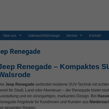
Über uns
Gebrauchtfahrzeuge
Service
Kontakt
eep Renegade
Jeep Renegade – Kompaktes SU
Walsrode
Der
Jeep Renegade
verbindet moderne SUV-Technik mit echter
ereit für Stadt, Land oder Abenteuer – der Renegade bietet star
usstattung und ein einzigartiges, markantes Design. Bei
Hasse
enegade Angebote für Kundinnen und Kunden aus
Niedersac
er gesamten Region.