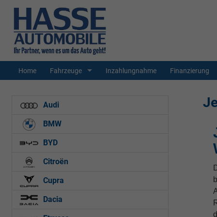
Home
Fahrzeuge
Inzahlungnahme
Finanzierung
J
Audi
BMW
BYD
Citroën
b
Cupra
A
Dacia
R
d