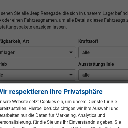
 sehen Sie alle Jeep Renegade, die sich in unserem Lager befind
o oder einen Fahrzeugnamen, um alle Details dieses Fahrzeugs 
stattungspakete anzeigen lassen.
fügbarkeit, Art
Kraftstoff
rieb
Ausstattungslinie
Wir respektieren Ihre Privatsphäre
n Ihrer aktuellen Filterung befinden sich
4
Fahrzeuge:
nsere Website setzt Cookies ein, um unsere Dienste für Sie
ereitzustellen. Hierbei berücksichtigen wir Ihre Auswahl und
erarbeiten nur die Daten für Marketing, Analytics und
b 222,– € mtl.
ersonalisierung, für die Sie uns Ihr Einverständnis geben. Sie