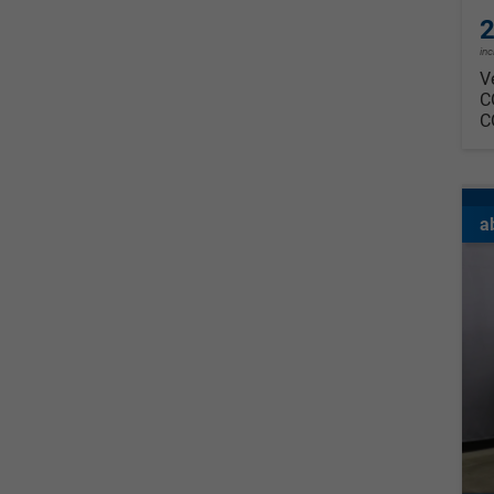
2
in
V
C
C
a