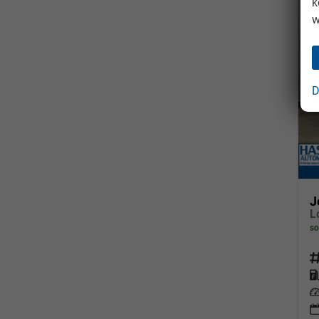
k
w
D
J
so
Fahrz
Kraf
Leis