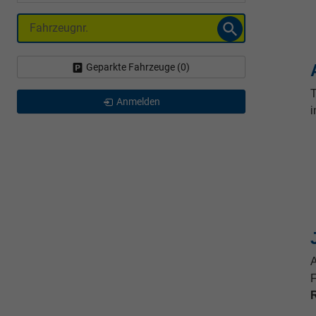
Fahrzeugnr.
Geparkte Fahrzeuge (
0
)
T
Anmelden
i
A
F