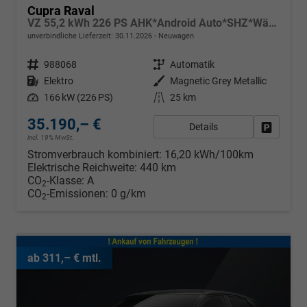
Cupra Raval
VZ 55,2 kWh 226 PS AHK*Android Auto*SHZ*WärmePumpe*ACC*Kamera*Keyless*2Z Klimaauto*
unverbindliche Lieferzeit:
30.11.2026
Neuwagen
Fahrzeugnr.
988068
Getriebe
Automatik
Kraftstoff
Elektro
Außenfarbe
Magnetic Grey Metallic
Leistung
166 kW (226 PS)
Kilometerstand
25 km
35.190,– €
Details
Fahrzeug
incl. 19% MwSt.
Stromverbrauch kombiniert:
16,20 kWh/100km
Elektrische Reichweite:
440 km
CO
-Klasse:
A
2
CO
-Emissionen:
0 g/km
2
ab 311,– € mtl.