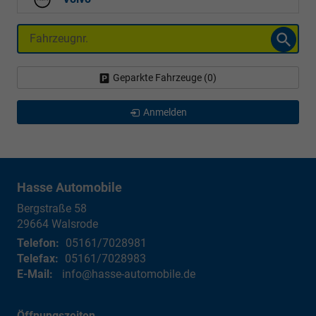
Fahrzeugnr.
Geparkte Fahrzeuge (
0
)
Anmelden
Hasse Automobile
Bergstraße 58
29664
Walsrode
Telefon:
05161/7028981
Telefax:
05161/7028983
E-Mail:
info@hasse-automobile.de
Öffnungszeiten