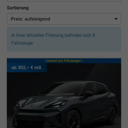
Sortierung
In Ihrer aktuellen Filterung befinden sich
8
Fahrzeuge:
ab 302,– € mtl.