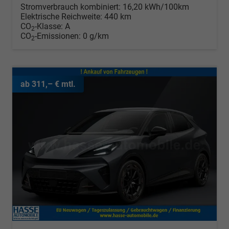
Stromverbrauch kombiniert:
16,20 kWh/100km
Elektrische Reichweite:
440 km
CO
-Klasse:
A
2
CO
-Emissionen:
0 g/km
2
ab 311,– € mtl.