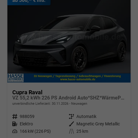
ab 306,– € mtl.
Cupra Raval
VZ 55,2 kWh 226 PS Android Auto*SHZ*WärmePumpe*ACC*Kamera*Keyless*2Z Klimaauto*
unverbindliche Lieferzeit:
30.11.2026
Neuwagen
Fahrzeugnr.
988059
Getriebe
Automatik
Kraftstoff
Elektro
Außenfarbe
Magnetic Grey Metallic
Leistung
166 kW (226 PS)
Kilometerstand
25 km