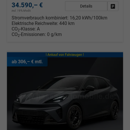
34.590,– €
Details
Fahrzeug
incl. 19% MwSt.
Stromverbrauch kombiniert:
16,20 kWh/100km
Elektrische Reichweite:
440 km
CO
-Klasse:
A
2
CO
-Emissionen:
0 g/km
2
ab 306,– € mtl.