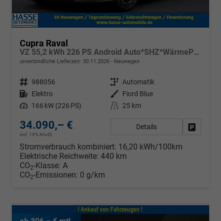
Cupra Raval
VZ 55,2 kWh 226 PS Android Auto*SHZ*WärmePumpe*ACC*Kamera*Keyless*2Z Klimaauto*
unverbindliche Lieferzeit:
30.11.2026
Neuwagen
Fahrzeugnr.
988056
Getriebe
Automatik
Kraftstoff
Elektro
Außenfarbe
Fiord Blue
Leistung
166 kW (226 PS)
Kilometerstand
25 km
34.090,– €
Details
Fahrzeug
incl. 19% MwSt.
Stromverbrauch kombiniert:
16,20 kWh/100km
Elektrische Reichweite:
440 km
CO
-Klasse:
A
2
CO
-Emissionen:
0 g/km
2