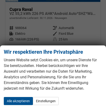
Cupra Raval
VZ 55,2 kWh 226 PS AHK*Android Auto*SHZ*WärmePumpe*ACC*Kamera*Keyless*2Z Klimaauto*
unverbindliche Lieferzeit:
30.11.2026
Neuwagen
Fahrzeugnr.
988064
Getriebe
Automatik
Kraftstoff
Elektro
Außenfarbe
Fiord Blue
Leistung
166 kW (226 PS)
Kilometerstand
25 km
34.690,– €
Details
Fahrzeug
Wir respektieren Ihre Privatsphäre
incl. 19% MwSt.
Stromverbrauch kombiniert:
16,20 kWh/100km
Unsere Website setzt Cookies ein, um unsere Dienste für
Elektrische Reichweite:
440 km
Sie bereitzustellen. Hierbei berücksichtigen wir Ihre
CO
-Klasse:
A
2
Auswahl und verarbeiten nur die Daten für Marketing,
CO
-Emissionen:
0 g/km
2
Analytics und Personalisierung, für die Sie uns Ihr
Einverständnis geben. Sie können Ihre Einwilligung
jederzeit mit Wirkung für die Zukunft widerrufen.
ab 311,– € mtl.
Alle akzeptieren
Einstellungen