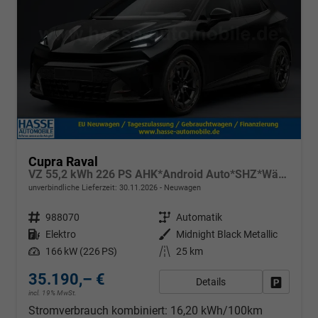
Cupra Raval
VZ 55,2 kWh 226 PS AHK*Android Auto*SHZ*WärmePumpe*ACC*Kamera*Keyless*2Z Klimaauto*
unverbindliche Lieferzeit:
30.11.2026
Neuwagen
Fahrzeugnr.
988070
Getriebe
Automatik
Kraftstoff
Elektro
Außenfarbe
Midnight Black Metallic
Leistung
166 kW (226 PS)
Kilometerstand
25 km
35.190,– €
Details
Fahrzeug
incl. 19% MwSt.
Stromverbrauch kombiniert:
16,20 kWh/100km