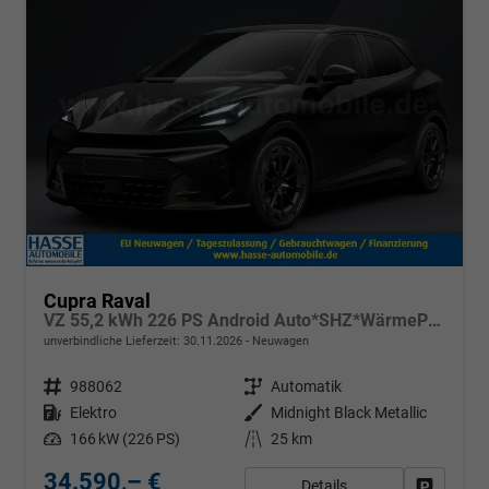
Cupra Raval
VZ 55,2 kWh 226 PS Android Auto*SHZ*WärmePumpe*ACC*Kamera*Keyless*2Z Klimaauto*
unverbindliche Lieferzeit:
30.11.2026
Neuwagen
Fahrzeugnr.
988062
Getriebe
Automatik
Kraftstoff
Elektro
Außenfarbe
Midnight Black Metallic
Leistung
166 kW (226 PS)
Kilometerstand
25 km
34.590,– €
Details
Fahrzeug