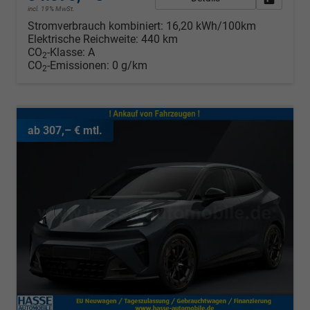
incl. 19% MwSt.
Stromverbrauch kombiniert:
16,20 kWh/100km
Elektrische Reichweite:
440 km
CO
-Klasse:
A
2
CO
-Emissionen:
0 g/km
2
ab 307,– € mtl.