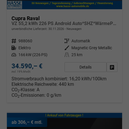
Cupra Raval
VZ 55,2 kWh 226 PS Android Auto*SHZ*WärmePumpe*ACC*Kamera*Keyless*2Z Klimaauto*
unverbindliche Lieferzeit:
30.11.2026
Neuwagen
Fahrzeugnr.
988060
Getriebe
Automatik
Kraftstoff
Elektro
Außenfarbe
Magnetic Grey Metallic
Leistung
166 kW (226 PS)
Kilometerstand
25 km
34.590,– €
Details
Fahrzeug
incl. 19% MwSt.
Stromverbrauch kombiniert:
16,20 kWh/100km
Elektrische Reichweite:
440 km
CO
-Klasse:
A
2
CO
-Emissionen:
0 g/km
2
ab 306,– € mtl.