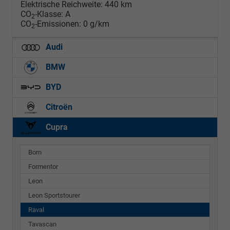
Elektrische Reichweite:
440 km
CO
-Klasse:
A
2
CO
-Emissionen:
0 g/km
2
Audi
BMW
BYD
Citroën
Cupra
Born
Formentor
Leon
Leon Sportstourer
Raval
Tavascan