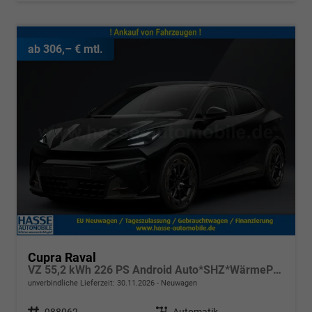
ab 306,– € mtl.
Cupra Raval
VZ 55,2 kWh 226 PS Android Auto*SHZ*WärmePumpe*ACC*Kamera*Keyless*2Z Klimaauto*
unverbindliche Lieferzeit:
30.11.2026
Neuwagen
Fahrzeugnr.
988062
Getriebe
Automatik