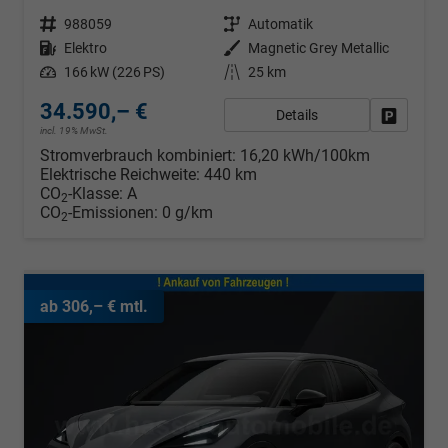
Fahrzeugnr.
988059
Getriebe
Automatik
Kraftstoff
Elektro
Außenfarbe
Magnetic Grey Metallic
Leistung
166 kW (226 PS)
Kilometerstand
25 km
34.590,– €
Details
Fahrzeug
incl. 19% MwSt.
Stromverbrauch kombiniert:
16,20 kWh/100km
Elektrische Reichweite:
440 km
CO
-Klasse:
A
2
CO
-Emissionen:
0 g/km
2
ab 306,– € mtl.