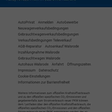
AutoPrivat
Anmelden
AutoGewerbe
Neuwagenverkaufsbedingungen
Gebrauchtwagenverkaufsbedingungen
Verkaufsbedingungen Teileverkauf
AGB-Reparatur
Autoankauf Walsrode
Inzahlungnahme Walsrode
Gebrauchtwagen Walsrode
Autohaus Walsrode
Anfahrt
Öffnungszeiten
Impressum
Datenschutz
Cookie-Einstellungen
Informationen zur Barrierefreiheit
Weitere Informationen zum offiziellen Kraftstoffverbrauch
und zu den offiziellen spezifischen CO
-Emissionen und
2
gegebenenfalls zum Stromverbrauch neuer PKW können
dem 'Leitfaden über den offiziellen Kraftstoffverbrauch, die
offiziellen spezifischen CO
-Emissionen und den offiziellen
2
Stromverbrauch neuer PKW' entnommen werden, der an