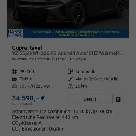
Cupra Raval
VZ 55,2 kWh 226 PS Android Auto*SHZ*WärmePumpe*ACC*Kamera*Keyless*2Z Klimaauto*
unverbindliche Lieferzeit:
30.11.2026
Neuwagen
Fahrzeugnr.
988060
Getriebe
Automatik
Kraftstoff
Elektro
Außenfarbe
Magnetic Grey Metallic
Leistung
166 kW (226 PS)
Kilometerstand
25 km
34.590,– €
Details
Fahrzeug
incl. 19% MwSt.
Stromverbrauch kombiniert:
16,20 kWh/100km
Elektrische Reichweite:
440 km
CO
-Klasse:
A
2
CO
-Emissionen:
0 g/km
2