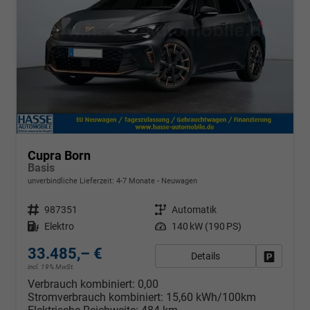
Cupra Born
Basis
unverbindliche Lieferzeit: 4-7 Monate
Neuwagen
Fahrzeugnr.
987351
Getriebe
Automatik
Kraftstoff
Elektro
Leistung
140 kW (190 PS)
33.485,– €
Details
Fahrzeug
incl. 19% MwSt.
Verbrauch kombiniert:
0,00
Stromverbrauch kombiniert:
15,60 kWh/100km