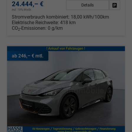
24.444,– €
Details
Fahrzeug
incl. 19% MwSt.
Stromverbrauch kombiniert:
18,00 kWh/100km
Elektrische Reichweite:
418 km
CO
-Emissionen:
0 g/km
2
ab 246,– € mtl.