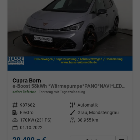
Cupra Born
e-Boost 58kWh *Wärmepumpe*PANO*NAVI*LED*SHZ*
sofort lieferbar
Fahrzeug mit Tageszulassung
Fahrzeugnr.
987682
Getriebe
Automatik
Kraftstoff
Elektro
Außenfarbe
Grau, Mondsteingrau
Leistung
170 kW (231 PS)
Kilometerstand
38.955 km
01.10.2022
29.490,– €