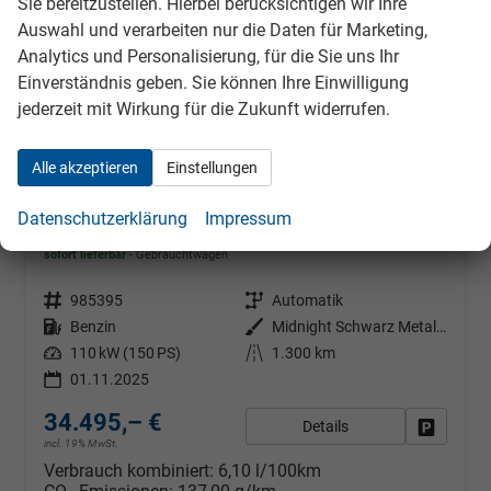
Sie bereitzustellen. Hierbei berücksichtigen wir Ihre
Auswahl und verarbeiten nur die Daten für Marketing,
Analytics und Personalisierung, für die Sie uns Ihr
Einverständnis geben. Sie können Ihre Einwilligung
jederzeit mit Wirkung für die Zukunft widerrufen.
Alle akzeptieren
Einstellungen
Cupra Formentor
Datenschutzerklärung
Impressum
1.5 eTSI 110 kW DSG, AHK, Navi, 19-Zoll, Winterpaket
sofort lieferbar
Gebrauchtwagen
Fahrzeugnr.
985395
Getriebe
Automatik
Kraftstoff
Benzin
Außenfarbe
Midnight Schwarz Metallic
Leistung
110 kW (150 PS)
Kilometerstand
1.300 km
01.11.2025
34.495,– €
Details
Fahrzeug
incl. 19% MwSt.
Verbrauch kombiniert:
6,10 l/100km