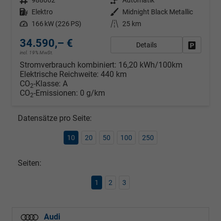
Kraftstoff
Elektro
Außenfarbe
Midnight Black Metallic
Leistung
166 kW (226 PS)
Kilometerstand
25 km
34.590,– €
Details
Fahrzeug
incl. 19% MwSt.
Stromverbrauch kombiniert:
16,20 kWh/100km
Elektrische Reichweite:
440 km
CO
-Klasse:
A
2
CO
-Emissionen:
0 g/km
2
Datensätze pro Seite:
10
20
50
100
250
Seiten:
1
2
3
Audi