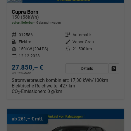
Cupra Born
150 (58kWh)
sofort lieferbar
Gebrauchtwagen
Fahrzeugnr.
012586
Getriebe
Automatik
Kraftstoff
Elektro
Außenfarbe
Vapor-Grau
Leistung
150 kW (204 PS)
Kilometerstand
21.500 km
12.12.2023
27.850,– €
Details
Fahrzeug
incl. 19% MwSt.
Stromverbrauch kombiniert:
17,30 kWh/100km
Elektrische Reichweite:
427 km
CO
-Emissionen:
0 g/km
2
ab 261,– € mtl.