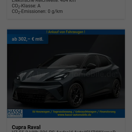
Elektrische Reichweite:
484 km
CO
-Klasse:
A
2
CO
-Emissionen:
0 g/km
2
ab 302,– € mtl.
Cupra Raval