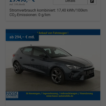
Details
Fahrzeug
incl. 19% MwSt.
Stromverbrauch kombiniert:
17,40 kWh/100km
CO
-Emissionen:
0 g/km
2
ab 294,– € mtl.