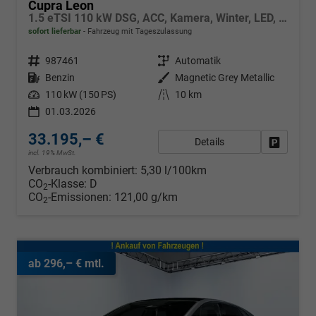
Cupra Leon
1.5 eTSI 110 kW DSG, ACC, Kamera, Winter, LED, 18-Zoll, sofort
sofort lieferbar
Fahrzeug mit Tageszulassung
Fahrzeugnr.
987461
Getriebe
Automatik
Kraftstoff
Benzin
Außenfarbe
Magnetic Grey Metallic
Leistung
110 kW (150 PS)
Kilometerstand
10 km
01.03.2026
33.195,– €
Details
Fahrzeug
incl. 19% MwSt.
Verbrauch kombiniert:
5,30 l/100km
CO
-Klasse:
D
2
CO
-Emissionen:
121,00 g/km
2
ab 296,– € mtl.