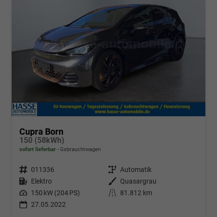
Cupra Born
150 (58kWh)
sofort lieferbar
Gebrauchtwagen
Fahrzeugnr.
011336
Getriebe
Automatik
Kraftstoff
Elektro
Außenfarbe
Quasargrau
Leistung
150 kW (204 PS)
Kilometerstand
81.812 km
27.05.2022