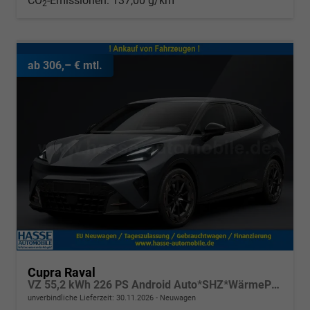
CO
-Emissionen:
137,00 g/km
2
ab 306,– € mtl.
Cupra Raval
VZ 55,2 kWh 226 PS Android Auto*SHZ*WärmePumpe*ACC*Kamera*Keyless*2Z Klimaauto*
unverbindliche Lieferzeit:
30.11.2026
Neuwagen