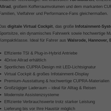
Allrad
, großem Kofferraumvolumen und dem markanten CUPRA
Familien, Vielfahrer und Performance-Fans gleichermaßen.
Das
digitale Virtual Cockpit
, das große
Infotainment-Sys
Sportsitze, ein dynamisches Fahrwerk sowie hochwertige Mat
Kompaktklasse. Ideal für Fahrer aus
Walsrode, Hannover,
Effiziente TSI & Plug-in-Hybrid Antriebe
4Drive Allrad erhältlich
Sportliches CUPRA Design mit LED-Lichtsignatur
Virtual Cockpit & großes Infotainment-Display
Premium-Ausstattung & hochwertige CUPRA-Materialien
Großzügiger Laderaum – ideal für Alltag & Reisen
Modernste Assistenzsysteme
Effiziente Verbrauchswerte trotz starker Leistung
Lieferung bis vor Ihre Haustür möglich