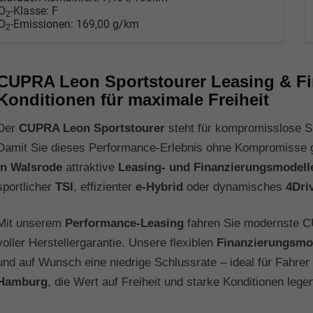
O
-Klasse:
F
2
O
-Emissionen:
169,00 g/km
2
CUPRA Leon Sportstourer Leasing & Fi
Konditionen für maximale Freiheit
Der
CUPRA Leon Sportstourer
steht für kompromisslose Spo
Damit Sie dieses Performance-Erlebnis ohne Kompromisse g
in Walsrode
attraktive
Leasing- und Finanzierungsmodell
sportlicher
TSI
, effizienter
e-Hybrid
oder dynamisches
4Dri
Mit unserem
Performance-Leasing
fahren Sie modernste C
voller Herstellergarantie. Unsere flexiblen
Finanzierungsmo
und auf Wunsch eine niedrige Schlussrate – ideal für Fahre
Hamburg
, die Wert auf Freiheit und starke Konditionen lege