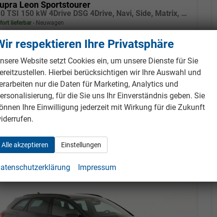
upra Leon Sportstourer
2.0 TSI 150 kW 4Drive DSG 4Drive, Navi, Side, Matrix, el. Klappe, 18-Zoll, 5 J.-Garantie
fort lieferbar
Neuwagen
Wir respektieren Ihre Privatsphäre
eugnr.
988654
Getriebe
Automatik
tstoff
Benzin
Außenfarbe
Fjord Blau
nsere Website setzt Cookies ein, um unsere Dienste für Sie
tung
150 kW (204 PS)
Kilometerstand
10 km
ereitzustellen. Hierbei berücksichtigen wir Ihre Auswahl und
erarbeiten nur die Daten für Marketing, Analytics und
7.495,– €
Details
Fahrzeug pa
ersonalisierung, für die Sie uns Ihr Einverständnis geben. Sie
cl. 19% MwSt.
önnen Ihre Einwilligung jederzeit mit Wirkung für die Zukunft
erbrauch kombiniert:
7,40 l/100km
O
-Klasse:
F
iderrufen.
2
O
-Emissionen:
168,00 g/km
2
Alle akzeptieren
Einstellungen
atenschutzerklärung
Impressum
b 341,– € mtl.