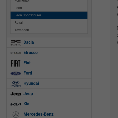
Formentor
Leon
Leon Sportstourer
Raval
Tavascan
Dacia
Etrusco
Fiat
Ford
Hyundai
Jeep
Kia
Mercedes-Benz