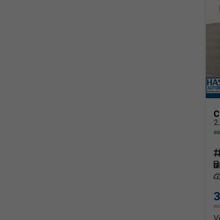
C
so
Fahrz
Kraf
Leis
3
in
V