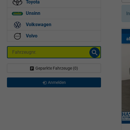
Toyota
Unsinn
I
Volkswagen
Volvo
a
Fahrzeugnr.
Geparkte Fahrzeuge (
0
)
Anmelden