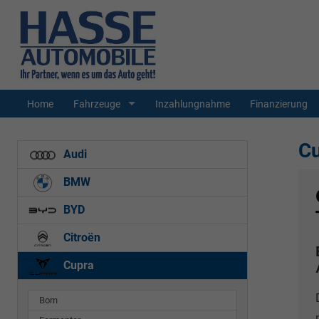
Home
Fahrzeuge
Inzahlungnahme
Finanzierung
Cu
Audi
BMW
BYD
Citroën
Cupra
Born