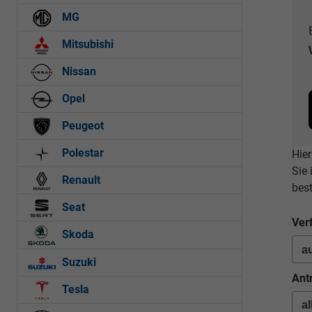
MG
Mitsubishi
Nissan
Opel
Peugeot
Polestar
Hier
Sie
Renault
bes
Seat
Ver
Skoda
Suzuki
Ant
Tesla