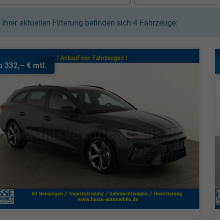
n Ihrer aktuellen Filterung befinden sich
4
Fahrzeuge:
b 332,– € mtl.