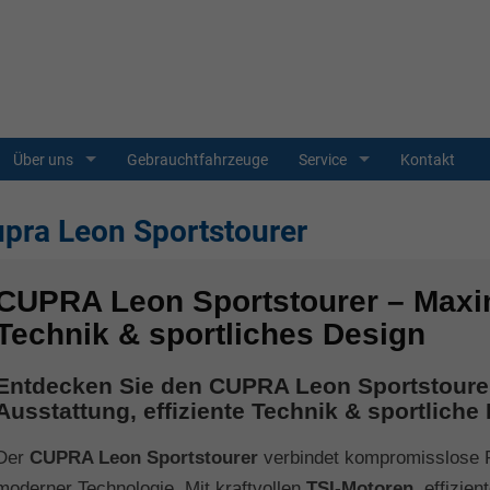
Über uns
Gebrauchtfahrzeuge
Service
Kontakt
pra Leon Sportstourer
CUPRA Leon Sportstourer – Maxi
Technik & sportliches Design
Entdecken Sie den CUPRA Leon Sportstoure
Ausstattung, effiziente Technik & sportlich
Der
CUPRA Leon Sportstourer
verbindet kompromisslose P
moderner Technologie. Mit kraftvollen
TSI-Motoren
, effizie