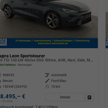
upra Leon Sportstourer
2.0 TSI 150 kW 4Drive DSG 4Drive, AHK, Navi, Side, Matrix, el. Klappe, 18-Zoll, 5 J.-Garantie
fort lieferbar
Neuwagen
eugnr.
988655
Getriebe
Automatik
tstoff
Benzin
Außenfarbe
Fiord Blau
tung
150 kW (204 PS)
Kilometerstand
10 km
8.495,– €
Details
Fahrzeug pa
cl. 19% MwSt.
erbrauch kombiniert:
7,40 l/100km