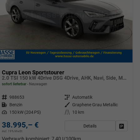
Cupra Leon Sportstourer
2.0 TSI 150 kW 4Drive DSG 4Drive, AHK, Navi, Side, Matrix, el. Klappe, 18-Zoll, 5 J.-Garantie
sofort lieferbar
Neuwagen
Fahrzeugnr.
988653
Getriebe
Automatik
Kraftstoff
Benzin
Außenfarbe
Graphene Grau Metallic
Leistung
150 kW (204 PS)
Kilometerstand
10 km
38.995,– €
Details
rken
Fahrzeug
incl. 19% MwSt.
Verbrauch kombiniert:
7,40 l/100km