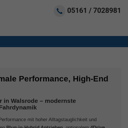
05161 / 7028981
male Performance, High-End
r in Walsrode – modernste
e Fahrdynamik
erformance mit hoher Alltagstauglichkeit und
nten
Plug-in-Hybrid Antrieben
, optionalem
4Drive