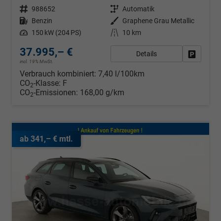
Fahrzeugnr.
988652
Getriebe
Automatik
Kraftstoff
Benzin
Außenfarbe
Graphene Grau Metallic
Leistung
150 kW (204 PS)
Kilometerstand
10 km
37.995,– €
Details
Fahrzeug
incl. 19% MwSt.
Verbrauch kombiniert:
7,40 l/100km
CO
-Klasse:
F
2
CO
-Emissionen:
168,00 g/km
2
ab 341,– € mtl.