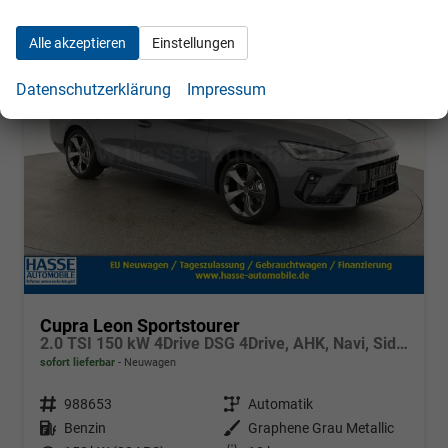
ab 345,– € mtl.
Alle akzeptieren
Einstellungen
Datenschutzerklärung
Impressum
Cupra Leon Sportstourer
2.0 TSI 150 kW 4Drive DSG 4Drive, AHK, Navi, Side, Matrix, el. Klappe, 18-Zoll, 5 J.-Garantie
sofort lieferbar
Neuwagen
Fahrzeugnr.
988653
Getriebe
Automatik
Kraftstoff
Benzin
Außenfarbe
Graphene Grau Metallic