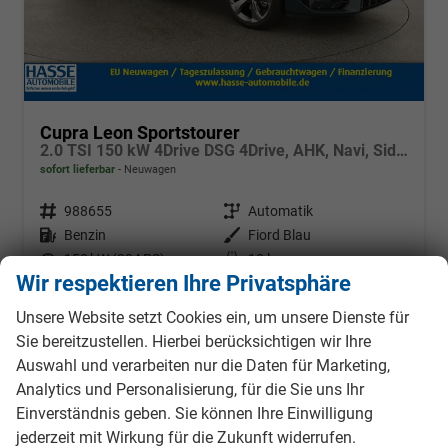
Cupra Leon Sportstourer
2.0 TSI 150 kW 4Drive DSG 4Drive, AHK, Navi, Side, Matrix, el. Klappe, 18-Zoll, 5 J.-Garantie
sofort lieferbar
Neuwagen
Fahrzeugnr.
988655
Getriebe
Automatik
Kraftstoff
Benzin
Außenfarbe
Fiord Blau
Leistung
150 kW (204 PS)
Kilometerstand
10 km
Wir respektieren Ihre Privatsphäre
38.495,– €
Details
Fahrzeug
Unsere Website setzt Cookies ein, um unsere Dienste für
incl. 19% MwSt.
Sie bereitzustellen. Hierbei berücksichtigen wir Ihre
Verbrauch kombiniert:
7,40 l/100km
CO
-Klasse:
F
Auswahl und verarbeiten nur die Daten für Marketing,
2
CO
-Emissionen:
169,00 g/km
2
Analytics und Personalisierung, für die Sie uns Ihr
Einverständnis geben. Sie können Ihre Einwilligung
jederzeit mit Wirkung für die Zukunft widerrufen.