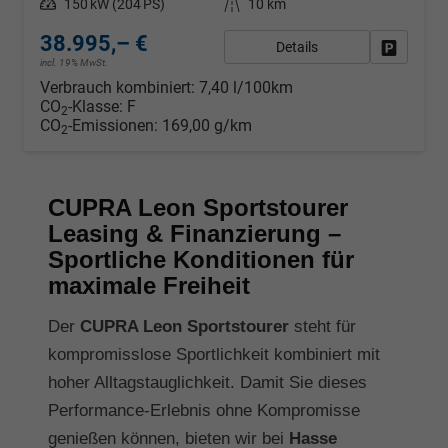
Leistung
150 kW (204 PS)
Kilometerstand
10 km
38.995,– €
Details
Fahrzeug
incl. 19% MwSt.
Verbrauch kombiniert:
7,40 l/100km
CO
-Klasse:
F
2
CO
-Emissionen:
169,00 g/km
2
CUPRA Leon Sportstourer
Leasing & Finanzierung –
Sportliche Konditionen für
maximale Freiheit
Der
CUPRA Leon Sportstourer
steht für
kompromisslose Sportlichkeit kombiniert mit
hoher Alltagstauglichkeit. Damit Sie dieses
Performance-Erlebnis ohne Kompromisse
genießen können, bieten wir bei
Hasse