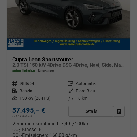
Cupra Leon Sportstourer
2.0 TSI 150 kW 4Drive DSG 4Drive, Navi, Side, Matrix, el. Klappe, 18-Zoll, 5 J.-Garantie
sofort lieferbar
Neuwagen
Fahrzeugnr.
988654
Getriebe
Automatik
Kraftstoff
Benzin
Außenfarbe
Fjord Blau
Leistung
150 kW (204 PS)
Kilometerstand
10 km
37.495,– €
Details
Fahrzeug
incl. 19% MwSt.
Verbrauch kombiniert:
7,40 l/100km
CO
-Klasse:
F
2
CO
-Emissionen:
168,00 g/km
2