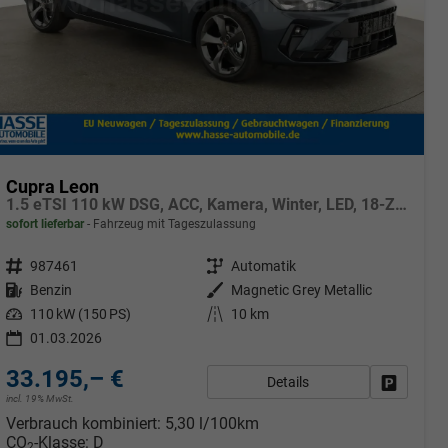
Cupra Leon
1.5 eTSI 110 kW DSG, ACC, Kamera, Winter, LED, 18-Zoll, sofort
sofort lieferbar
Fahrzeug mit Tageszulassung
Fahrzeugnr.
987461
Getriebe
Automatik
Kraftstoff
Benzin
Außenfarbe
Magnetic Grey Metallic
Leistung
110 kW (150 PS)
Kilometerstand
10 km
01.03.2026
33.195,– €
Details
Fahrzeug
incl. 19% MwSt.
rken
Verbrauch kombiniert:
5,30 l/100km
CO
-Klasse:
D
2