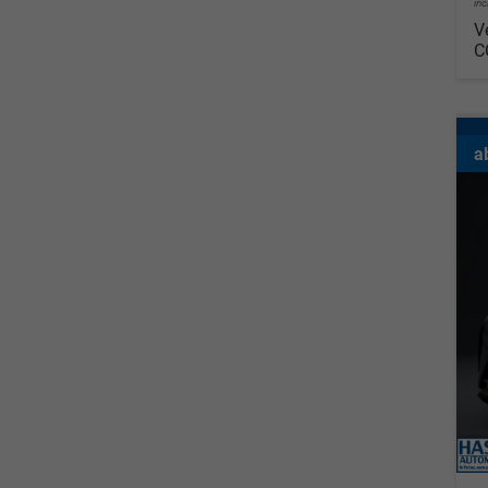
in
V
C
a