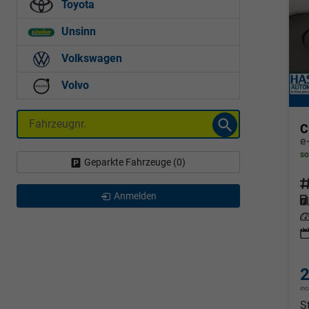
Toyota
Unsinn
Volkswagen
Volvo
Fahrzeugnr.
C
e
so
Geparkte Fahrzeuge (
0
)
Fahrz
Anmelden
Kraf
Leis
2
in
S