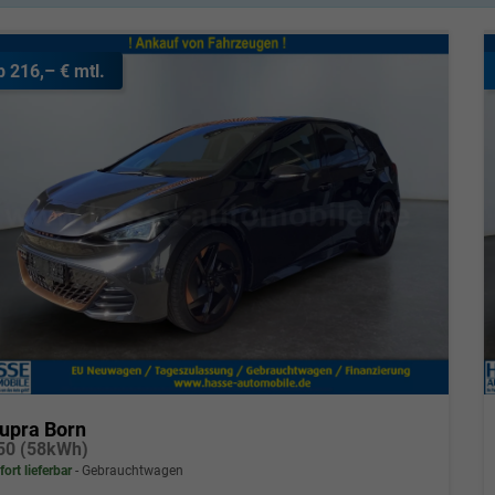
b 216,– € mtl.
upra Born
50 (58kWh)
fort lieferbar
Gebrauchtwagen