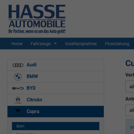
Home
Fahrzeuge
Inzahlungnahme
Finanzierung
C
Audi
Ver
BMW
BYD
Ant
Citroën
Cupra
Born
I