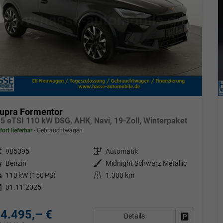
upra Formentor
.5 eTSI 110 kW DSG, AHK, Navi, 19-Zoll, Winterpaket
fort lieferbar
Gebrauchtwagen
eugnr.
985395
Getriebe
Automatik
tstoff
Benzin
Außenfarbe
Midnight Schwarz Metallic
tung
110 kW (150 PS)
Kilometerstand
1.300 km
01.11.2025
4.495,– €
Details
Fahrzeug pa