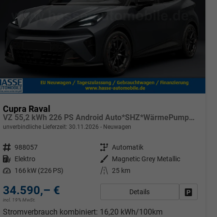
Cupra Raval
VZ 55,2 kWh 226 PS Android Auto*SHZ*WärmePumpe*ACC*Kamera*Keyless*2Z Klimaauto*
unverbindliche Lieferzeit:
30.11.2026
Neuwagen
Fahrzeugnr.
988057
Getriebe
Automatik
Kraftstoff
Elektro
Außenfarbe
Magnetic Grey Metallic
Leistung
166 kW (226 PS)
Kilometerstand
25 km
34.590,– €
Details
Fahrzeug
incl. 19% MwSt.
rken
Stromverbrauch kombiniert:
16,20 kWh/100km