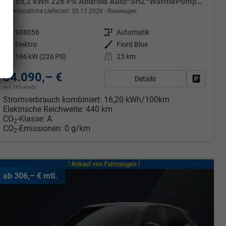
VZ 55,2 kWh 226 PS Android Auto*SHZ*WärmePumpe*ACC*Kamera*Keyless*2Z Klimaauto*
unverbindliche Lieferzeit:
30.11.2026
Neuwagen
Fahrzeugnr.
988056
Getriebe
Automatik
Kraftstoff
Elektro
Außenfarbe
Fiord Blue
Leistung
166 kW (226 PS)
Kilometerstand
25 km
rken
34.090,– €
Details
Fahrzeug
incl. 19% MwSt.
Stromverbrauch kombiniert:
16,20 kWh/100km
Elektrische Reichweite:
440 km
CO
-Klasse:
A
2
CO
-Emissionen:
0 g/km
2
ab 306,– € mtl.