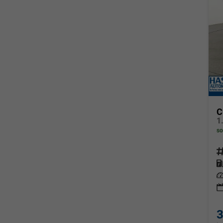
C
1
so
Fahrz
Kraf
Leis
3