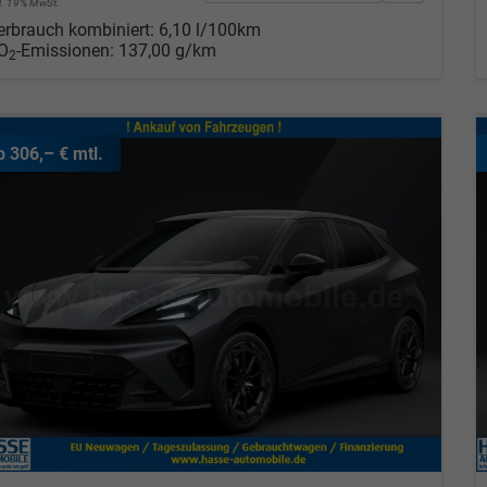
cl. 19% MwSt.
erbrauch kombiniert:
6,10 l/100km
O
-Emissionen:
137,00 g/km
2
b 306,– € mtl.