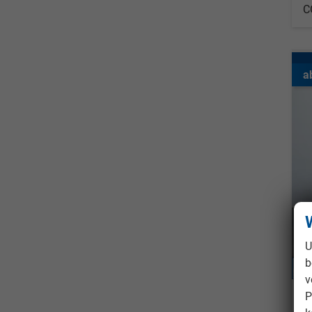
C
a
U
b
v
P
C