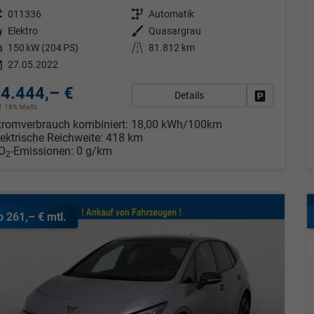
eugnr.
011336
Getriebe
Automatik
tstoff
Elektro
Außenfarbe
Quasargrau
tung
150 kW (204 PS)
Kilometerstand
81.812 km
27.05.2022
4.444,– €
Details
Fahrzeug pa
cl. 19% MwSt.
tromverbrauch kombiniert:
18,00 kWh/100km
lektrische Reichweite:
418 km
O
-Emissionen:
0 g/km
2
b 261,– € mtl.