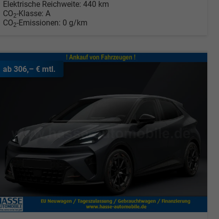
Elektrische Reichweite:
440 km
CO
-Klasse:
A
2
CO
-Emissionen:
0 g/km
2
ab 306,– € mtl.