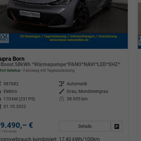
upra Born
-Boost 58kWh *Wärmepumpe*PANO*NAVI*LED*SHZ*
fort lieferbar
Fahrzeug mit Tageszulassung
eugnr.
987682
Getriebe
Automatik
tstoff
Elektro
Außenfarbe
Grau, Mondsteingrau
tung
170 kW (231 PS)
Kilometerstand
38.955 km
01.10.2022
9.490,– €
Details
Fahrzeug pa
cl. 19% MwSt.
tromverbrauch kombiniert:
17,40 kWh/100km