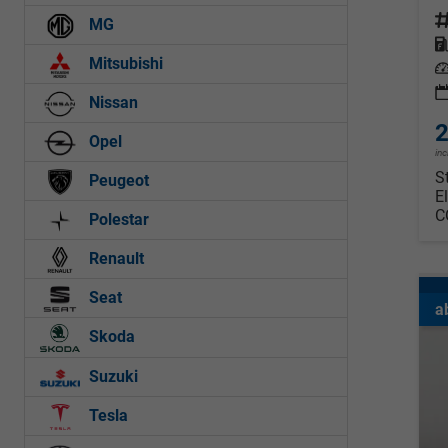
Fahrz
MG
Kraf
Mitsubishi
Leis
Nissan
2
Opel
in
S
Peugeot
E
C
Polestar
Renault
Seat
a
Skoda
Suzuki
Tesla