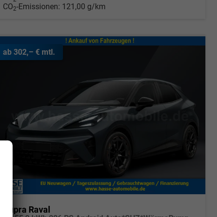
CO
-Emissionen:
121,00 g/km
2
ab 302,– € mtl.
Cupra Raval