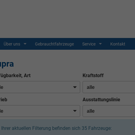
Über uns
Gebrauchtfahrzeuge
Service
Kontakt
upra
fügbarkeit, Art
Kraftstoff
rieb
Ausstattungslinie
n Ihrer aktuellen Filterung befinden sich
35
Fahrzeuge: