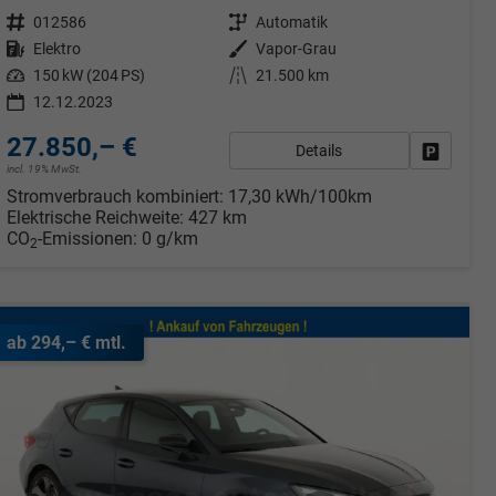
Fahrzeugnr.
012586
Getriebe
Automatik
Kraftstoff
Elektro
Außenfarbe
Vapor-Grau
Leistung
150 kW (204 PS)
Kilometerstand
21.500 km
12.12.2023
27.850,– €
Details
rken
Fahrzeug
incl. 19% MwSt.
Stromverbrauch kombiniert:
17,30 kWh/100km
Elektrische Reichweite:
427 km
CO
-Emissionen:
0 g/km
2
ab 294,– € mtl.