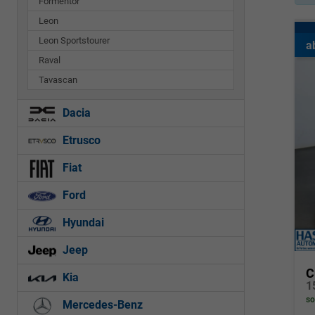
Formentor
Leon
Leon Sportstourer
a
Raval
Tavascan
Dacia
Etrusco
Fiat
Ford
Hyundai
Jeep
C
Kia
1
so
Mercedes-Benz