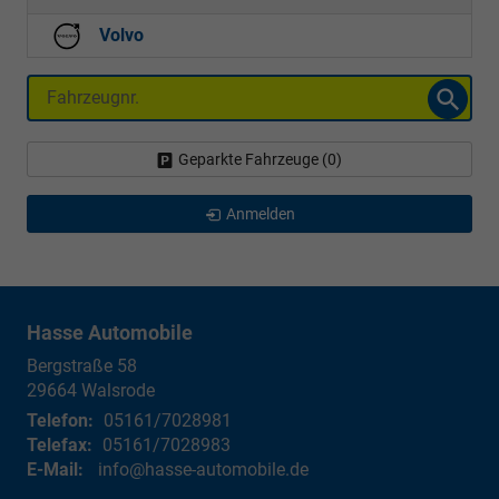
Volvo
Fahrzeugnr.
Geparkte Fahrzeuge (
0
)
Anmelden
Hasse Automobile
Bergstraße 58
29664
Walsrode
Telefon:
05161/7028981
Telefax:
05161/7028983
E-Mail:
info@hasse-automobile.de