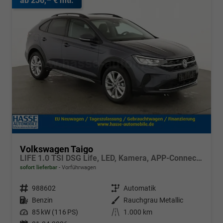
ab 236,– € mtl.
Volkswagen Taigo
LIFE 1.0 TSI DSG Life, LED, Kamera, APP-Connect, Winter, 17-Zoll
sofort lieferbar
Vorführwagen
Fahrzeugnr.
988602
Getriebe
Automatik
Kraftstoff
Benzin
Außenfarbe
Rauchgrau Metallic
Leistung
85 kW (116 PS)
Kilometerstand
1.000 km