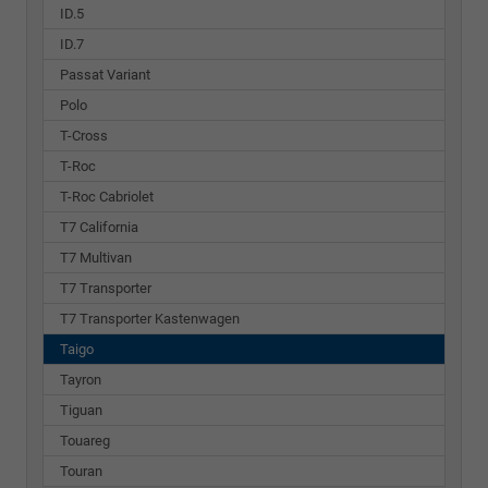
ID.5
ID.7
Passat Variant
Polo
T-Cross
T-Roc
T-Roc Cabriolet
T7 California
T7 Multivan
T7 Transporter
T7 Transporter Kastenwagen
Taigo
Tayron
Tiguan
Touareg
Touran