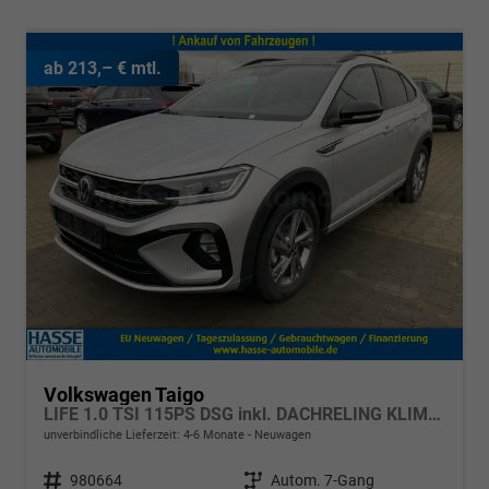
ab 213,– € mtl.
Volkswagen Taigo
LIFE 1.0 TSI 115PS DSG inkl. DACHRELING KLIMA RADIO COMPOSITION COLOUR/BT/DAB/APP CONNECT/USB VO+HI DIG. COCKPIT MUFU-LEDERLENKRAD PS VO/HI LED-SCHEINW. MITTELARML. VO RESERVE 16"ALU
unverbindliche Lieferzeit: 4-6 Monate
Neuwagen
Fahrzeugnr.
980664
Getriebe
Autom. 7-Gang