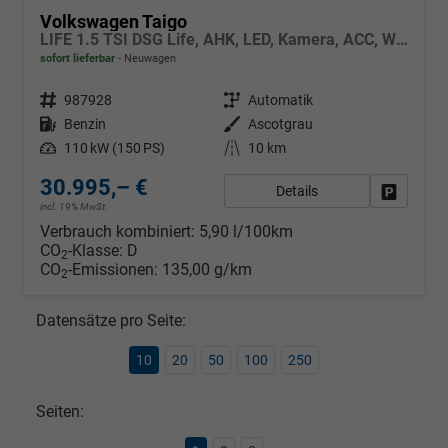
Volkswagen Taigo
LIFE 1.5 TSI DSG Life, AHK, LED, Kamera, ACC, Winter, 17-Zoll
sofort lieferbar
Neuwagen
Fahrzeugnr.
987928
Getriebe
Automatik
Kraftstoff
Benzin
Außenfarbe
Ascotgrau
Leistung
110 kW (150 PS)
Kilometerstand
10 km
30.995,– €
Details
Fahrzeug
incl. 19% MwSt.
Verbrauch kombiniert:
5,90 l/100km
CO
-Klasse:
D
2
CO
-Emissionen:
135,00 g/km
2
Datensätze pro Seite:
10
20
50
100
250
Seiten: