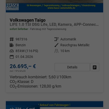
Volkswagen Taigo
LIFE 1.0 TSI DSG Life, LED, Kamera, APP-Connect, Winter, 17-Zoll
sofort lieferbar
Fahrzeug mit Tageszulassung
Fahrzeugnr.
987316
Getriebe
Automatik
Kraftstoff
Benzin
Außenfarbe
Rauchgrau Metallic
Leistung
85 kW (116 PS)
Kilometerstand
10 km
01.04.2026
26.695,– €
Details
Fahrzeug
incl. 19% MwSt.
Verbrauch kombiniert:
5,60 l/100km
CO
-Klasse:
D
2
CO
-Emissionen:
128,00 g/km
2