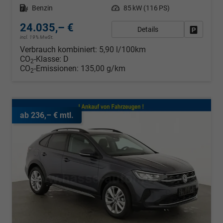
Kraftstoff
Benzin
Leistung
85 kW (116 PS)
24.035,– €
Details
Fahrzeug
incl. 19% MwSt.
Verbrauch kombiniert:
5,90 l/100km
CO
-Klasse:
D
2
CO
-Emissionen:
135,00 g/km
2
ab 236,– € mtl.