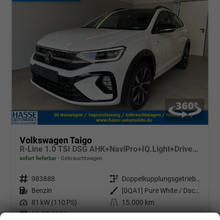
Volkswagen Taigo
R-Line 1.0 TSI DSG AHK+NaviPro+IQ.Light+Drive+Alu18+Sitzheiz
sofort lieferbar
Gebrauchtwagen
Fahrzeugnr.
983888
Getriebe
Doppelkupplungsgetriebe (DSG)
Kraftstoff
Benzin
Außenfarbe
[0QA1] Pure White / Dach Schwarz
Leistung
81 kW (110 PS)
Kilometerstand
15.000 km
16.07.2024