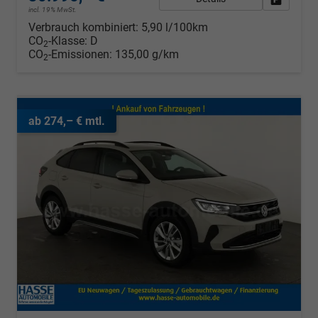
incl. 19% MwSt.
Verbrauch kombiniert:
5,90 l/100km
CO
-Klasse:
D
2
CO
-Emissionen:
135,00 g/km
2
ab 274,– € mtl.