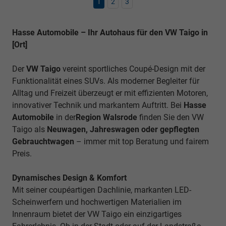
1
2
3
Hasse Automobile – Ihr Autohaus für den VW Taigo in
[Ort]
Der
VW Taigo
vereint sportliches Coupé-Design mit der
Funktionalität eines SUVs. Als moderner Begleiter für
Alltag und Freizeit überzeugt er mit effizienten Motoren,
innovativer Technik und markantem Auftritt. Bei
Hasse
Automobile
in der
Region Walsrode
finden Sie den VW
Taigo als
Neuwagen, Jahreswagen oder gepflegten
Gebrauchtwagen
– immer mit top Beratung und fairem
Preis.
Dynamisches Design & Komfort
Mit seiner coupéartigen Dachlinie, markanten LED-
Scheinwerfern und hochwertigen Materialien im
Innenraum bietet der VW Taigo ein einzigartiges