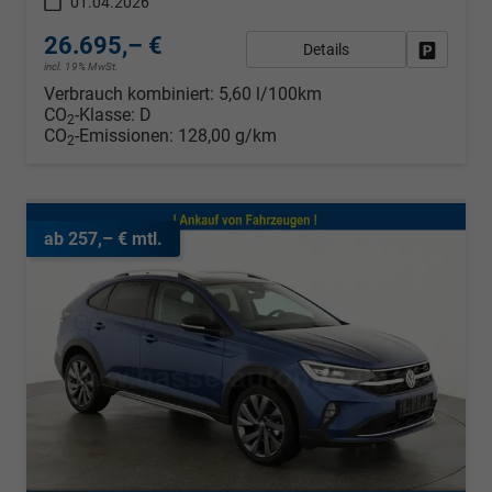
01.04.2026
26.695,– €
Details
Fahrzeug
incl. 19% MwSt.
Verbrauch kombiniert:
5,60 l/100km
CO
-Klasse:
D
2
CO
-Emissionen:
128,00 g/km
2
ab 257,– € mtl.