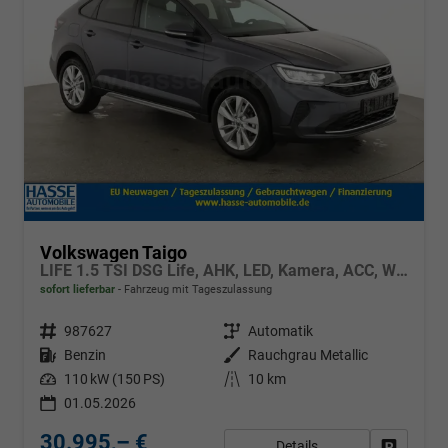
Volkswagen Taigo
LIFE 1.5 TSI DSG Life, AHK, LED, Kamera, ACC, Winter, 17-Zoll
sofort lieferbar
Fahrzeug mit Tageszulassung
Fahrzeugnr.
987627
Getriebe
Automatik
Kraftstoff
Benzin
Außenfarbe
Rauchgrau Metallic
Leistung
110 kW (150 PS)
Kilometerstand
10 km
01.05.2026
30.995,– €
Details
Fahrzeug