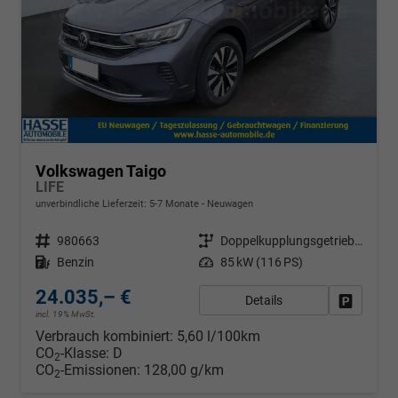
Volkswagen Taigo
LIFE
unverbindliche Lieferzeit: 5-7 Monate
Neuwagen
Fahrzeugnr.
980663
Getriebe
Doppelkupplungsgetriebe (DSG)
Kraftstoff
Benzin
Leistung
85 kW (116 PS)
24.035,– €
Details
Fahrzeug
incl. 19% MwSt.
Verbrauch kombiniert:
5,60 l/100km
CO
-Klasse:
D
2
CO
-Emissionen:
128,00 g/km
2