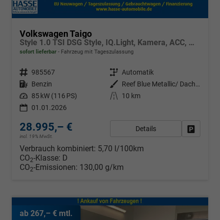
Volkswagen Taigo
Style 1.0 TSI DSG Style, IQ.Light, Kamera, ACC, Winter, 18-Zoll, 3 J.-Garantie
sofort lieferbar
Fahrzeug mit Tageszulassung
Fahrzeugnr.
985567
Getriebe
Automatik
Kraftstoff
Benzin
Außenfarbe
Reef Blue Metallic/ Dach Schwarz
Leistung
85 kW (116 PS)
Kilometerstand
10 km
01.01.2026
28.995,– €
Details
Fahrzeug
incl. 19% MwSt.
Verbrauch kombiniert:
5,70 l/100km
CO
-Klasse:
D
2
CO
-Emissionen:
130,00 g/km
2
ab 267,– € mtl.