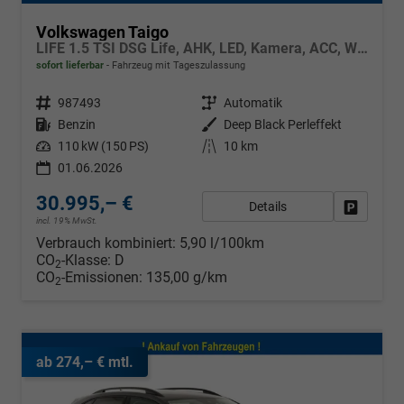
Volkswagen Taigo
LIFE 1.5 TSI DSG Life, AHK, LED, Kamera, ACC, Winter, 17-Zoll
sofort lieferbar
Fahrzeug mit Tageszulassung
Fahrzeugnr.
987493
Getriebe
Automatik
Kraftstoff
Benzin
Außenfarbe
Deep Black Perleffekt
Leistung
110 kW (150 PS)
Kilometerstand
10 km
01.06.2026
30.995,– €
Details
Fahrzeug
incl. 19% MwSt.
Verbrauch kombiniert:
5,90 l/100km
CO
-Klasse:
D
2
CO
-Emissionen:
135,00 g/km
2
ab 274,– € mtl.