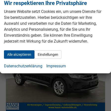
Wir respektieren Ihre Privatsphäre
30.180,– €
Details
Fahrzeug
Unsere Website setzt Cookies ein, um unsere Dienste für
incl. 19% MwSt.
Sie bereitzustellen. Hierbei berücksichtigen wir Ihre
Verbrauch kombiniert:
5,80 l/100km
CO
-Emissionen:
132,00 g/km
Auswahl und verarbeiten nur die Daten für Marketing,
2
Analytics und Personalisierung, für die Sie uns Ihr
Einverständnis geben. Sie können Ihre Einwilligung
jederzeit mit Wirkung für die Zukunft widerrufen.
ab 274,– € mtl.
Alle akzeptieren
Einstellungen
Datenschutzerklärung
Impressum