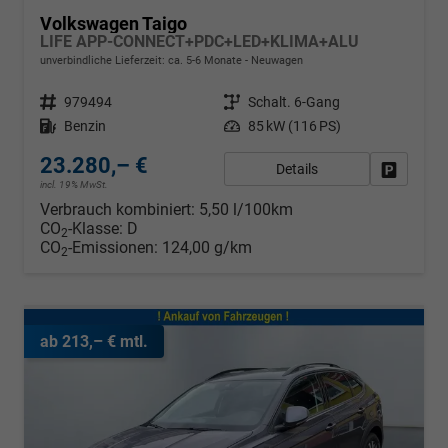
Volkswagen Taigo
LIFE APP-CONNECT+PDC+LED+KLIMA+ALU
unverbindliche Lieferzeit: ca. 5-6 Monate
Neuwagen
Fahrzeugnr.
979494
Getriebe
Schalt. 6-Gang
Kraftstoff
Benzin
Leistung
85 kW (116 PS)
23.280,– €
Details
Fahrzeug
incl. 19% MwSt.
Verbrauch kombiniert:
5,50 l/100km
CO
-Klasse:
D
2
CO
-Emissionen:
124,00 g/km
2
ab 213,– € mtl.