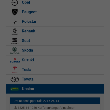
Opel
Peugeot
Polestar
Renault
Seat
Skoda
Suzuki
Tesla
Toyota
Unsinn
Dreiseitenkipper Udk 2715-26-14
Lk 1325-14-1280 Kofferanhänger/einachser