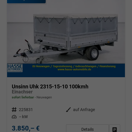
Unsinn Uhk 2315-15-10 100kmh
Einachser
sofort lieferbar
Neuwagen
Fahrzeugnr.
225831
Außenfarbe
auf Anfrage
Leistung
– kW
3.850,– €
Details
Fahrzeug