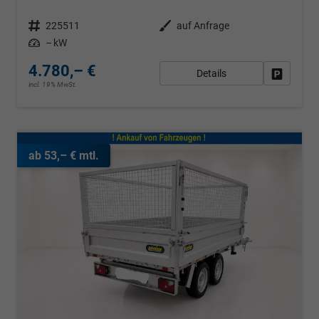
Fahrzeugnr.
225511
Außenfarbe
auf Anfrage
Leistung
– kW
4.780,– €
Details
Fahrzeug
incl. 19% MwSt.
ab 53,– € mtl.