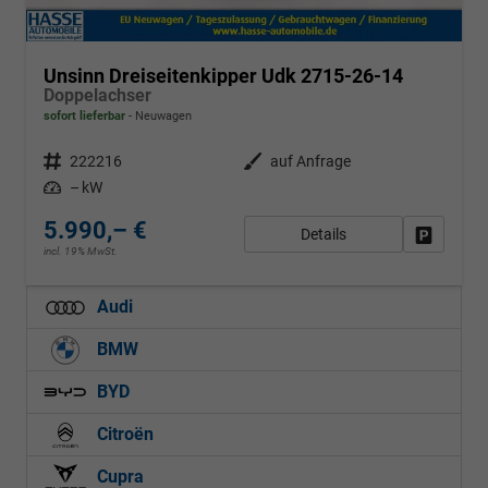
Unsinn Dreiseitenkipper Udk 2715-26-14
Doppelachser
sofort lieferbar
Neuwagen
Fahrzeugnr.
222216
Außenfarbe
auf Anfrage
Leistung
– kW
5.990,– €
Details
Fahrzeug
incl. 19% MwSt.
Audi
BMW
BYD
Citroën
Cupra