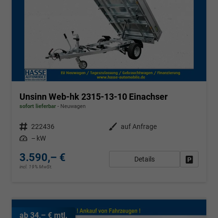
Unsinn Web-hk 2315-13-10 Einachser
sofort lieferbar
Neuwagen
Fahrzeugnr.
222436
Außenfarbe
auf Anfrage
Leistung
– kW
3.590,– €
Details
Fahrzeug
incl. 19% MwSt.
ab 34,– € mtl.