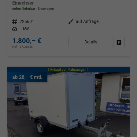
Einachser
sofort lieferbar
Neuwagen
Fahrzeugnr.
225601
Außenfarbe
auf Anfrage
Leistung
– kW
1.800,– €
Details
Fahrzeug
incl. 19% MwSt.
ab 28,– € mtl.