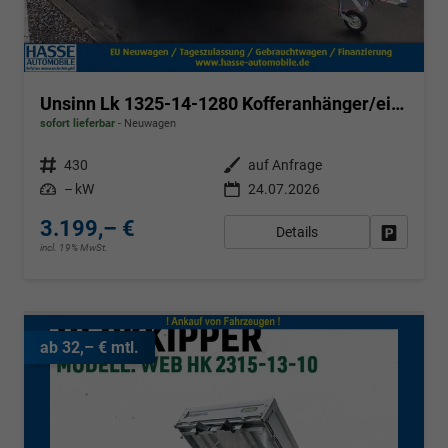
Unsinn Lk 1325-14-1280 Kofferanhänger/einachser
sofort lieferbar
Neuwagen
Fahrzeugnr.
430
Außenfarbe
auf Anfrage
Leistung
– kW
24.07.2026
3.199,– €
Details
Fahrzeug
incl. 19% MwSt.
ab 32,– € mtl.