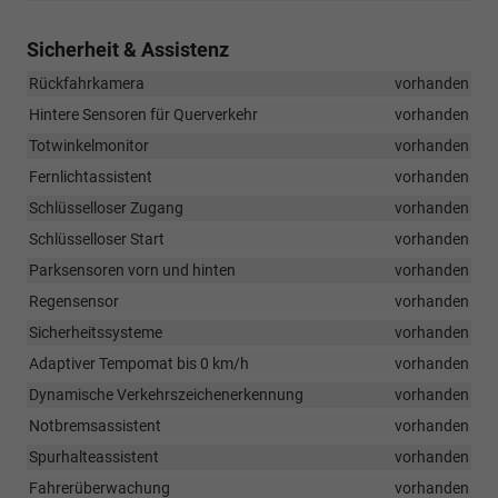
Sicherheit & Assistenz
Rückfahrkamera
vorhanden
Hintere Sensoren für Querverkehr
vorhanden
Totwinkelmonitor
vorhanden
Fernlichtassistent
vorhanden
Schlüsselloser Zugang
vorhanden
Schlüsselloser Start
vorhanden
Parksensoren vorn und hinten
vorhanden
Regensensor
vorhanden
Sicherheitssysteme
vorhanden
Adaptiver Tempomat bis 0 km/h
vorhanden
Dynamische Verkehrszeichenerkennung
vorhanden
Notbremsassistent
vorhanden
Spurhalteassistent
vorhanden
Fahrerüberwachung
vorhanden