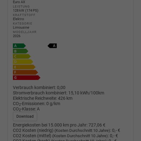
Euro AX
LEISTUNG
128 kW (174 PS)
KRAFTSTOFF
Elektro
KATEGORIE
Limousine
MODELLJAHR
2026
Verbrauch kombiniert:
0,00
Stromverbrauch kombiniert:
15,10 kWh/100km
Elektrische Reichweite:
426 km
CO
-Emissionen:
0 g/km
2
CO
-Klasse:
A
2
Download
Energiekosten bei 15.000 km pro Jahr:
727,06 €
CO2 Kosten (niedrig)
:
0,- €
(Kosten Durchschnitt 10 Jahre)
CO2 Kosten (mittel)
:
0,- €
(Kosten Durchschnitt 10 Jahre)