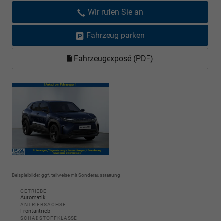
Wir rufen Sie an
Fahrzeug parken
Fahrzeugexposé (PDF)
Beispielbilder, ggf. teilweise mit Sonderausstattung
GETRIEBE
Automatik
ANTRIEBSACHSE
Frontantrieb
SCHADSTOFFKLASSE