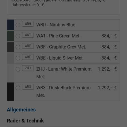
CO2 Kosten (hoch)
:
0,- €
(Kosten Durchschnitt 10 Jahre)
Jahressteuer:
0,- €
WBH
WBH - Nimbus Blue
WA1
WA1 - Pine Green Met.
884,– €
WBF
WBF - Graphite Grey Met.
884,– €
WBE
WBE - Liquid Silver Met.
884,– €
ZHJ
ZHJ - Lunar White Premium
1.292,– €
Met.
WB3
WB3 - Dusk Black Premium
1.292,– €
Met.
Allgemeines
Räder & Technik