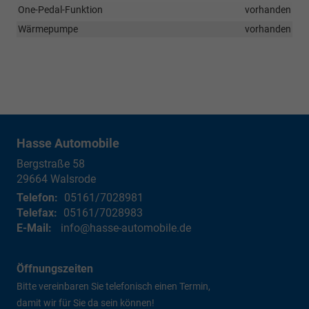
One-Pedal-Funktion
vorhanden
Wärmepumpe
vorhanden
Hasse Automobile
Bergstraße 58
29664
Walsrode
Telefon:
05161/7028981
Telefax:
05161/7028983
E-Mail:
info@hasse-automobile.de
Öffnungszeiten
Bitte vereinbaren Sie telefonisch einen Termin,
damit wir für Sie da sein können!