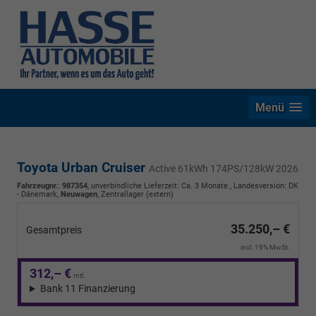
Menü
Toyota Urban Cruiser
Active 61kWh 174PS/128kW 2026
Fahrzeugnr.
:
987354
, unverbindliche Lieferzeit: Ca. 3 Monate , Landesversion: DK
- Dänemark,
Neuwagen
, Zentrallager (extern)
35.250,– €
Gesamtpreis
incl. 19% MwSt.
312,– €
mtl.
Bank 11 Finanzierung