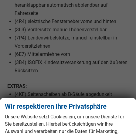
heranklappbar automatisch abblendbar auf
Fahrerseite
(4R4) elektrische Fensterheber vorne und hinten
(3L3) Vordersitze manuell höhenverstellbar
(7P4) Lendenwirbelstütze, manuell einstellbar in
Vordersitzlehnen
(6E7) Mittelarmlehne vorn
(3B4) ISOFIX Kindersitzverankerung auf den äußeren
Rücksitzen
EXTRAS:
(4KF) Seitenscheiben ab B-Säule abgedunkelt
(Sunset)
Wir respektieren Ihre Privatsphäre
(2FT) 2-Speichen-Multifunktionslederlenkrad mit dem
Unsere Website setzt Cookies ein, um unsere Dienste für
Heizung und Schaltwippen für das DSG
Sie bereitzustellen. Hierbei berücksichtigen wir Ihre
(W5C) Comfort Plus Paket
Auswahl und verarbeiten nur die Daten für Marketing,
(3S2) Dachreling schwarz