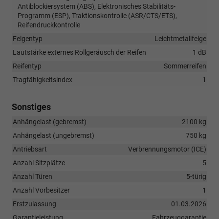
Antiblockiersystem (ABS), Elektronisches Stabilitäts-
Programm (ESP), Traktionskontrolle (ASR/CTS/ETS),
Reifendruckkontrolle
Felgentyp
Leichtmetallfelge
Lautstärke externes Rollgeräusch der Reifen
1 dB
Reifentyp
Sommerreifen
Tragfähigkeitsindex
1
Sonstiges
Anhängelast (gebremst)
2100 kg
Anhängelast (ungebremst)
750 kg
Antriebsart
Verbrennungsmotor (ICE)
Anzahl Sitzplätze
5
Anzahl Türen
5-türig
Anzahl Vorbesitzer
1
Erstzulassung
01.03.2026
Garantieleistung
Fahrzeuggarantie