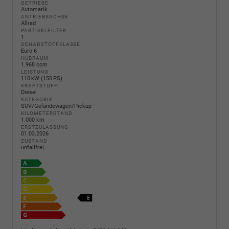
GETRIEBE
Automatik
ANTRIEBSACHSE
Allrad
PARTIKELFILTER
1
SCHADSTOFFKLASSE
Euro 6
HUBRAUM
1.968 ccm
LEISTUNG
110 kW (150 PS)
KRAFTSTOFF
Diesel
KATEGORIE
SUV/Geländewagen/Pickup
KILOMETERSTAND
1.000 km
ERSTZULASSUNG
01.03.2026
ZUSTAND
unfallfrei