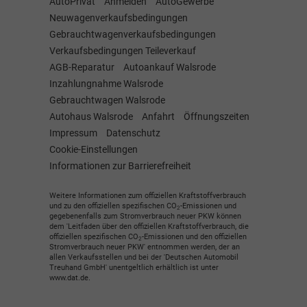
AutoPrivat
Anmelden
AutoGewerbe
Neuwagenverkaufsbedingungen
Gebrauchtwagenverkaufsbedingungen
Verkaufsbedingungen Teileverkauf
AGB-Reparatur
Autoankauf Walsrode
Inzahlungnahme Walsrode
Gebrauchtwagen Walsrode
Autohaus Walsrode
Anfahrt
Öffnungszeiten
Impressum
Datenschutz
Cookie-Einstellungen
Informationen zur Barrierefreiheit
Weitere Informationen zum offiziellen Kraftstoffverbrauch
und zu den offiziellen spezifischen CO
-Emissionen und
2
gegebenenfalls zum Stromverbrauch neuer PKW können
dem 'Leitfaden über den offiziellen Kraftstoffverbrauch, die
offiziellen spezifischen CO
-Emissionen und den offiziellen
2
Stromverbrauch neuer PKW' entnommen werden, der an
allen Verkaufsstellen und bei der 'Deutschen Automobil
Treuhand GmbH' unentgeltlich erhältlich ist unter
www.dat.de.