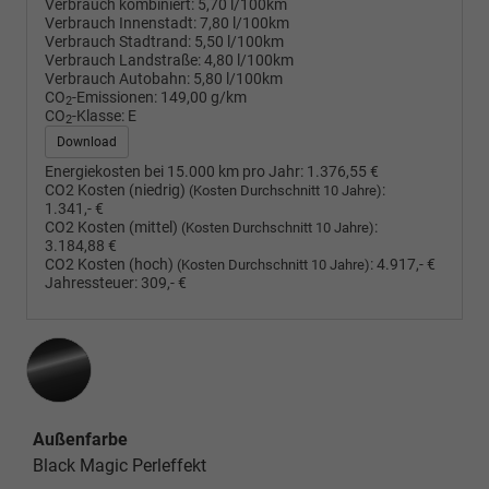
Verbrauch kombiniert:
5,70 l/100km
Verbrauch Innenstadt:
7,80 l/100km
Verbrauch Stadtrand:
5,50 l/100km
Verbrauch Landstraße:
4,80 l/100km
Verbrauch Autobahn:
5,80 l/100km
CO
-Emissionen:
149,00 g/km
2
CO
-Klasse:
E
2
Download
Energiekosten bei 15.000 km pro Jahr:
1.376,55 €
CO2 Kosten (niedrig)
:
(Kosten Durchschnitt 10 Jahre)
1.341,- €
CO2 Kosten (mittel)
:
(Kosten Durchschnitt 10 Jahre)
3.184,88 €
CO2 Kosten (hoch)
:
4.917,- €
(Kosten Durchschnitt 10 Jahre)
Jahressteuer:
309,- €
Außenfarbe
Black Magic Perleffekt