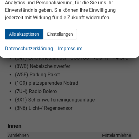
Analytics und Personalisierung, für die Sie uns Ihr
(7TC) Dekor-Einlagen
Einverständnis geben. Sie können Ihre Einwilligung
(N4C) Design Selection LOFT Sitzbezüge in Stoff
jederzeit mit Wirkung für die Zukunft widerrufen.
(3GG) Ebener Ladeboden hinten
(7J1) volldigitales Kombiinstrument (virtual Cockpit)
Alle akzeptieren
Einstellungen
(8AR) Infotainment (MIB3)
Datenschutzerklärung
Impressum
(8IT) LED- Hauptscheinwerfer
(U47) Leichtmetallräder ""SCUTUS"" 7J x 17"" - 4 Stk.
(8WB) Nebelscheinwerfer
(W5F) Parking Paket
(1G9) platzsparendes Notrad
(7UH) Radio Bolero
(8X1) Scheinwerferreinigungsanlage
(8N6) Licht-/ Regensensor
Innen
Armlehnen
Mittelarmlehne