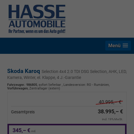
Menü
Skoda Karoq
Selection 4x4 2.0 TDI DSG Selection, AHK, LED,
Kamera, Winter, el. Klappe, 4 J.-Garantie
Fahrzeugnr.
:
986805
,
sofort lieferbar
, Landesversion: RO - Rumänien,
Vorführwagen
, Zentrallager (extern)
40.995,– €
38.995,– €
Gesamtpreis
incl. 19% MwSt.
345,– €
mtl.