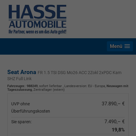
Menü
Seat Arona
FR 1.5 TSI DSG Mo26 ACC 2Zokl 2xPDC Kam
SHZ Full Link
Fahrzeugnr.
:
988249
,
sofort lieferbar
, Landesversion: EU - Europa,
Neuwagen mit
Tageszulassung
, Zentrallager (extern)
37.890,– €
UVP ohne
Überführungskosten
7.490,– €
Sie sparen:
19,8%