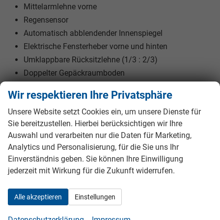
Mittelarmlehne vorne
Regensensor
Automatisch abblendender Innenspiegel
Elektrische Fensterheber vorne und hinten
Umklappbare Rücksitzlehne (1/3 : 2/3)
Doppelter Gepäckraumboden
Wir respektieren Ihre Privatsphäre
AUẞEN
Unsere Website setzt Cookies ein, um unsere Dienste für
Sie bereitzustellen. Hierbei berücksichtigen wir Ihre
Außenausstattung des SEAT Arona FR
Auswahl und verarbeiten nur die Daten für Marketing,
Voll-LED-Scheinwerfer
Analytics und Personalisierung, für die Sie uns Ihr
Einverständnis geben. Sie können Ihre Einwilligung
LED-Tagfahrlicht
jederzeit mit Wirkung für die Zukunft widerrufen.
LED-Rückleuchten
Nebelscheinwerfer
Alle akzeptieren
Einstellungen
Coming- & Leaving-Home-Funktion
Zweifarbige Lackierung Graphene Grau Metallic /
Datenschutzerklärung
Impressum