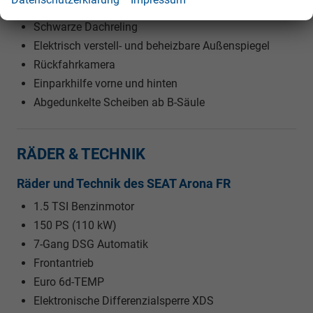
Schwarzes Dach
Schwarze Dachreling
Elektrisch verstell- und beheizbare Außenspiegel
Rückfahrkamera
Einparkhilfe vorne und hinten
Abgedunkelte Scheiben ab B-Säule
RÄDER & TECHNIK
Räder und Technik des SEAT Arona FR
1.5 TSI Benzinmotor
150 PS (110 kW)
7-Gang DSG Automatik
Frontantrieb
Euro 6d-TEMP
Elektronische Differenzialsperre XDS