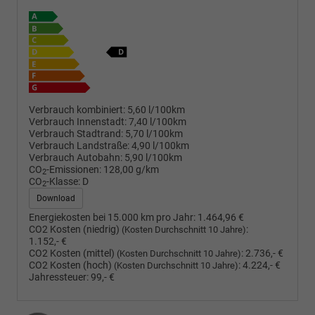
Verbrauch kombiniert:
5,60 l/100km
Verbrauch Innenstadt:
7,40 l/100km
Verbrauch Stadtrand:
5,70 l/100km
Verbrauch Landstraße:
4,90 l/100km
Verbrauch Autobahn:
5,90 l/100km
CO
-Emissionen:
128,00 g/km
2
CO
-Klasse:
D
2
Download
Energiekosten bei 15.000 km pro Jahr:
1.464,96 €
CO2 Kosten (niedrig)
:
(Kosten Durchschnitt 10 Jahre)
1.152,- €
CO2 Kosten (mittel)
:
2.736,- €
(Kosten Durchschnitt 10 Jahre)
CO2 Kosten (hoch)
:
4.224,- €
(Kosten Durchschnitt 10 Jahre)
Jahressteuer:
99,- €