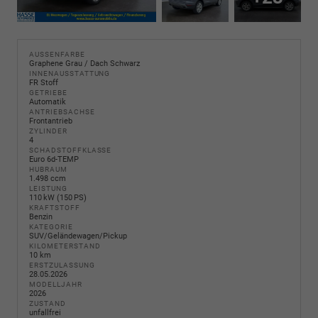
AUSSENFARBE
Graphene Grau / Dach Schwarz
INNENAUSSTATTUNG
FR Stoff
GETRIEBE
Automatik
ANTRIEBSACHSE
Frontantrieb
ZYLINDER
4
SCHADSTOFFKLASSE
Euro 6d-TEMP
HUBRAUM
1.498 ccm
LEISTUNG
110 kW (150 PS)
KRAFTSTOFF
Benzin
KATEGORIE
SUV/Geländewagen/Pickup
KILOMETERSTAND
10 km
ERSTZULASSUNG
28.05.2026
MODELLJAHR
2026
ZUSTAND
unfallfrei