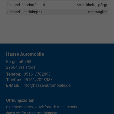
Zustand, Beschaffenheit
Scheckheftgepflegt
Zustand, Fahrfähigkeit
fahrtauglich
Hasse Automobile
Bergstraße 58
29664
Walsrode
Telefon:
05161/7028981
Telefax:
05161/7028983
E-Mail:
info@hasse-automobile.de
Öffnungszeiten
Bitte vereinbaren Sie telefonisch einen Termin,
damit wir für Sie da sein können!