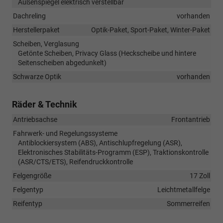
Außenspiegel elektrisch verstellbar
Dachreling
vorhanden
Herstellerpaket
Optik-Paket, Sport-Paket, Winter-Paket
Scheiben, Verglasung
Getönte Scheiben, Privacy Glass (Heckscheibe und hintere
Seitenscheiben abgedunkelt)
Schwarze Optik
vorhanden
Räder & Technik
Antriebsachse
Frontantrieb
Fahrwerk- und Regelungssysteme
Antiblockiersystem (ABS), Antischlupfregelung (ASR),
Elektronisches Stabilitäts-Programm (ESP), Traktionskontrolle
(ASR/CTS/ETS), Reifendruckkontrolle
Felgengröße
17 Zoll
Felgentyp
Leichtmetallfelge
Reifentyp
Sommerreifen