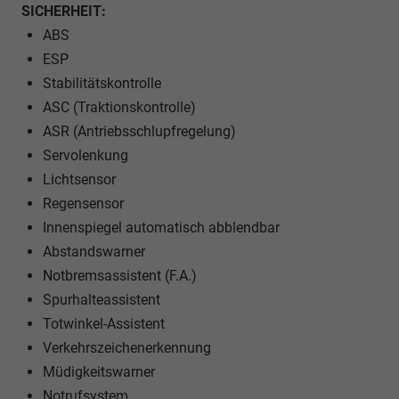
SICHERHEIT:
ABS
ESP
Stabilitätskontrolle
ASC (Traktionskontrolle)
ASR (Antriebsschlupfregelung)
Servolenkung
Lichtsensor
Regensensor
Innenspiegel automatisch abblendbar
Abstandswarner
Notbremsassistent (F.A.)
Spurhalteassistent
Totwinkel-Assistent
Verkehrszeichenerkennung
Müdigkeitswarner
Notrufsystem