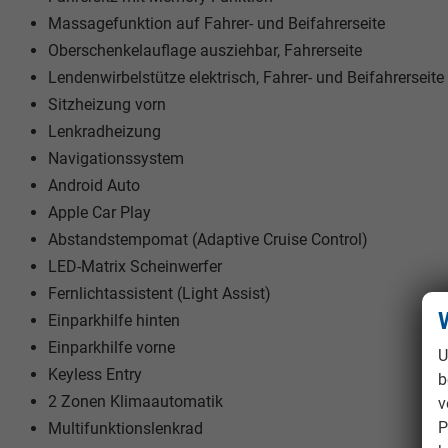
Massagefunktion auf Fahrer- und Beifahrerseite
Oberschenkelauflage ausziehbar, Fahrerseite
Lendenwirbelstütze elektrisch, Fahrer- und Beifahrerseite
Sitzheizung vorn
Lenkradheizung
Navigationssystem
Android Auto
Apple Car Play
Abstandstempomat (Adaptive Cruise Control)
LED-Matrix Scheinwerfer
Fernlichtassistent (Light Assist)
Einparkhilfe hinten
Einparkhilfe vorne
U
Keyless Entry
b
2 Zonen Klimaautomatik
v
P
Multifunktionslenkrad