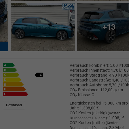
+13
Verbrauch kombiniert:
5,00 l/10
Verbrauch Innenstadt:
4,70 l/10
Verbrauch Stadtrand:
4,90 l/100
Verbrauch Landstraße:
4,40 l/1
Verbrauch Autobahn:
5,70 l/100
CO
-Emissionen:
112,00 g/km
2
CO
-Klasse:
C
2
Energiekosten bei 15.000 km pro
Download
Jahr:
1.308,00 €
CO2 Kosten (niedrig)
(Kosten
:
1.008,- €
Durchschnitt 10 Jahre)
CO2 Kosten (mittel)
(Kosten
:
2.394,- €
Durchschnitt 10 Jahre)