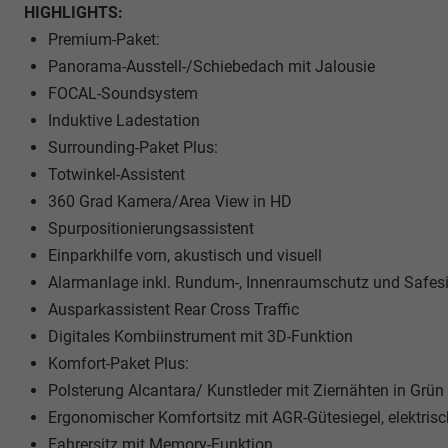
HIGHLIGHTS:
Premium-Paket:
Panorama-Ausstell-/Schiebedach mit Jalousie
FOCAL-Soundsystem
Induktive Ladestation
Surrounding-Paket Plus:
Totwinkel-Assistent
360 Grad Kamera/Area View in HD
Spurpositionierungsassistent
Einparkhilfe vorn, akustisch und visuell
Alarmanlage inkl. Rundum-, Innenraumschutz und Safes
Ausparkassistent Rear Cross Traffic
Digitales Kombiinstrument mit 3D-Funktion
Komfort-Paket Plus:
Polsterung Alcantara/ Kunstleder mit Ziernähten in Grün
Ergonomischer Komfortsitz mit AGR-Gütesiegel, elektrisch 
Fahrersitz mit Memory-Funktion