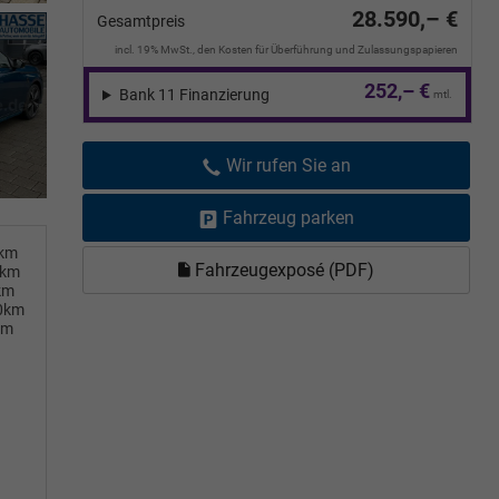
28.590,– €
Gesamtpreis
incl. 19% MwSt., den Kosten für Überführung und Zulassungspapieren
252,– €
Bank 11 Finanzierung
mtl.
Wir rufen Sie an
Fahrzeug parken
0km
Fahrzeugexposé (PDF)
0km
km
00km
km