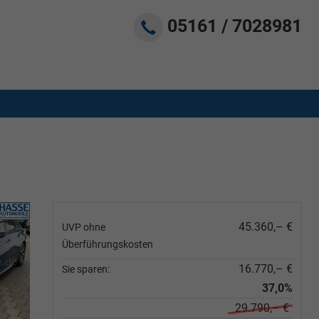
05161 / 7028981
45.360,– €
UVP ohne
Überführungskosten
16.770,– €
Sie sparen:
37,0%
29.790,– €