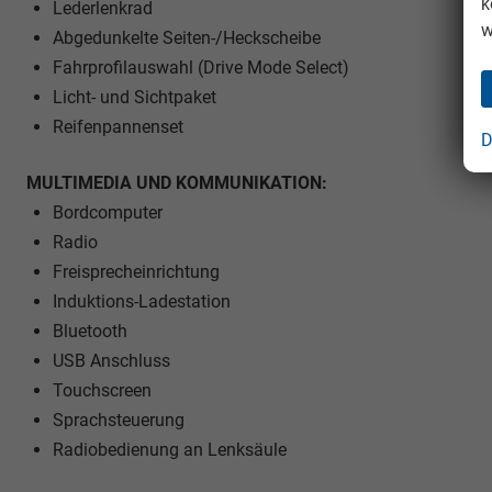
k
Lederlenkrad
w
Abgedunkelte Seiten-/Heckscheibe
Fahrprofilauswahl (Drive Mode Select)
Licht- und Sichtpaket
Reifenpannenset
D
MULTIMEDIA UND KOMMUNIKATION:
Bordcomputer
Radio
Freisprecheinrichtung
Induktions-Ladestation
Bluetooth
USB Anschluss
Touchscreen
Sprachsteuerung
Radiobedienung an Lenksäule