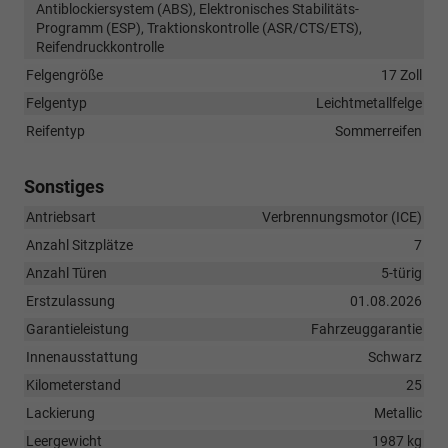
Antiblockiersystem (ABS), Elektronisches Stabilitäts-
Programm (ESP), Traktionskontrolle (ASR/CTS/ETS),
Reifendruckkontrolle
Felgengröße
17 Zoll
Felgentyp
Leichtmetallfelge
Reifentyp
Sommerreifen
Sonstiges
Antriebsart
Verbrennungsmotor (ICE)
Anzahl Sitzplätze
7
Anzahl Türen
5-türig
Erstzulassung
01.08.2026
Garantieleistung
Fahrzeuggarantie
Innenausstattung
Schwarz
Kilometerstand
25
Lackierung
Metallic
Leergewicht
1987 kg