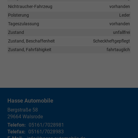
Nichtraucher-Fahrzeug
vorhanden
Polsterung
Leder
Tageszulassung
vorhanden
Zustand
unfallfrei
Zustand, Beschaffenheit
Scheckheftgepflegt
Zustand, Fahrfähigkeit
fahrtauglich
Hasse Automobile
Bergstraße 58
29664
Walsrode
Telefon:
05161/7028981
Telefax:
05161/7028983