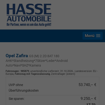
Menü
Opel Zafira
GS (M) 2.2D 8AT 180
AHK*Standheizung*7Sitzer*Leder*Android
Auto*Navi*SHZ*Kamera
Fahrzeugnr.
:
985879
, unverbindliche Lieferzeit:
31.10.2026
, Landesversion: EU -
Europa,
Fahrzeug mit Tageszulassung
, Zentrallager (extern)
53.740,– €
UVP ohne
Überführungskosten
9.250,– €
Sie sparen:
17,2%