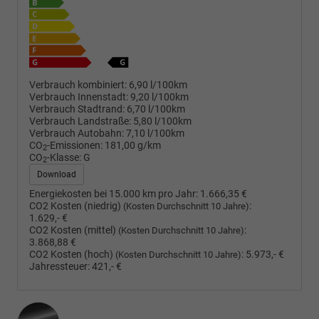
Verbrauch kombiniert:
6,90 l/100km
Verbrauch Innenstadt:
9,20 l/100km
Verbrauch Stadtrand:
6,70 l/100km
Verbrauch Landstraße:
5,80 l/100km
Verbrauch Autobahn:
7,10 l/100km
CO
-Emissionen:
181,00 g/km
2
CO
-Klasse:
G
2
Download
Energiekosten bei 15.000 km pro Jahr:
1.666,35 €
CO2 Kosten (niedrig)
:
(Kosten Durchschnitt 10 Jahre)
1.629,- €
CO2 Kosten (mittel)
:
(Kosten Durchschnitt 10 Jahre)
3.868,88 €
CO2 Kosten (hoch)
:
5.973,- €
(Kosten Durchschnitt 10 Jahre)
Jahressteuer:
421,- €