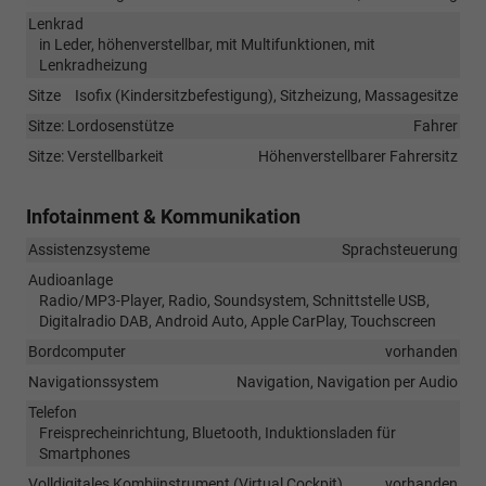
Lenkrad
in Leder, höhenverstellbar, mit Multifunktionen, mit
Lenkradheizung
Sitze
Isofix (Kindersitzbefestigung), Sitzheizung, Massagesitze
Sitze: Lordosenstütze
Fahrer
Sitze: Verstellbarkeit
Höhenverstellbarer Fahrersitz
Infotainment & Kommunikation
Assistenzsysteme
Sprachsteuerung
Audioanlage
Radio/MP3-Player, Radio, Soundsystem, Schnittstelle USB,
Digitalradio DAB, Android Auto, Apple CarPlay, Touchscreen
Bordcomputer
vorhanden
Navigationssystem
Navigation, Navigation per Audio
Telefon
Freisprecheinrichtung, Bluetooth, Induktionsladen für
Smartphones
Volldigitales Kombiinstrument (Virtual Cockpit)
vorhanden