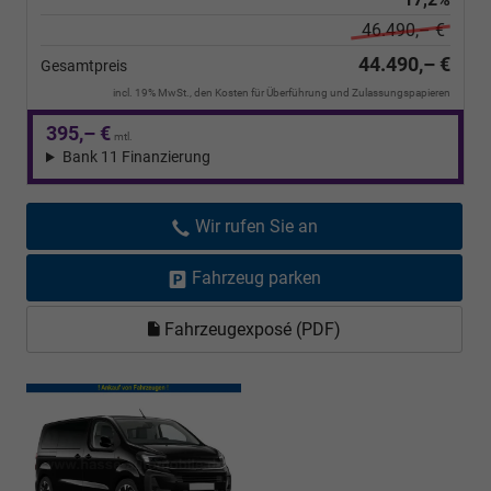
46.490,– €
44.490,– €
Gesamtpreis
incl. 19% MwSt., den Kosten für Überführung und Zulassungspapieren
395,– €
mtl.
Bank 11 Finanzierung
Wir rufen Sie an
Fahrzeug parken
Fahrzeugexposé (PDF)