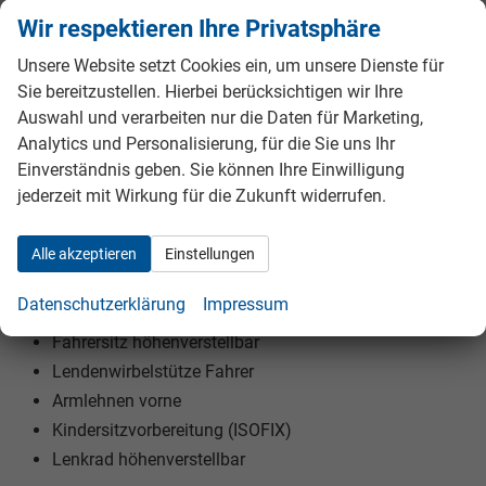
Seiten-Airbags
Wir respektieren Ihre Privatsphäre
Kopf-Airbags
Unsere Website setzt Cookies ein, um unsere Dienste für
Sie bereitzustellen. Hierbei berücksichtigen wir Ihre
INNENAUSSTATTUNG UND KOMFORT:
Auswahl und verarbeiten nur die Daten für Marketing,
Zentralverriegelung mit Funk
Analytics und Personalisierung, für die Sie uns Ihr
Keyless-Go
Einverständnis geben. Sie können Ihre Einwilligung
jederzeit mit Wirkung für die Zukunft widerrufen.
Außenspiegel elektrisch verstellbar
Außenspiegel beheizbar
Außenspiegel elektrisch anklappbar
Alle akzeptieren
Einstellungen
Elektrische Fensterheber
Datenschutzerklärung
Impressum
Massage-Sitz
Fahrersitz höhenverstellbar
Lendenwirbelstütze Fahrer
Armlehnen vorne
Kindersitzvorbereitung (ISOFIX)
Lenkrad höhenverstellbar