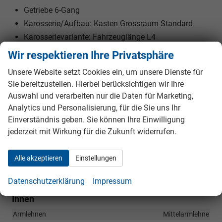
Getriebe 6-Gang
Karosserie/Aufbau: Kasten Grossraum Standard
Karosserievariante: Fahrzeuglänge L4
L4H3, 3,5 t, verstärkt
Wir respektieren Ihre Privatsphäre
Laderaumtrennwand geschlossen (ohne Fenster)
Unsere Website setzt Cookies ein, um unsere Dienste für
Lenksäule (Lenkrad) verstellbar
Sie bereitzustellen. Hierbei berücksichtigen wir Ihre
Motor 2,2 Ltr. - 121 kW CDTI
Auswahl und verarbeiten nur die Daten für Marketing,
Parkpilotsystem
Analytics und Personalisierung, für die Sie uns Ihr
Radstand 4035 mm
Einverständnis geben. Sie können Ihre Einwilligung
Schadstoffarm nach Abgasnorm Euro 6d
jederzeit mit Wirkung für die Zukunft widerrufen.
Stahlfelgen 6x16
USB-Anschluss
Alle akzeptieren
Einstellungen
Verkleidung im Lade-/FG-Raum: halbhoch
Datenschutzerklärung
Impressum
Innen
Armlehnen
Mittelarmlehne