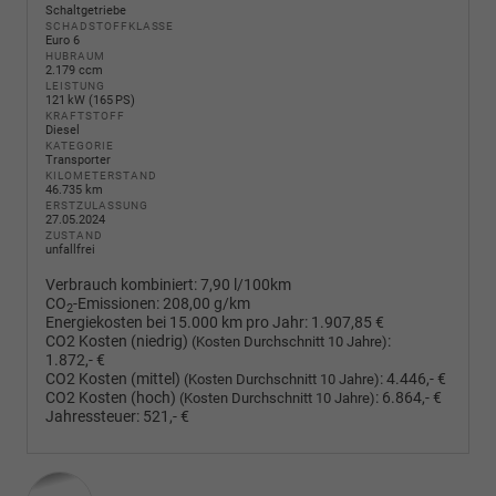
Schaltgetriebe
SCHADSTOFFKLASSE
Euro 6
HUBRAUM
2.179 ccm
LEISTUNG
121 kW (165 PS)
KRAFTSTOFF
Diesel
KATEGORIE
Transporter
KILOMETERSTAND
46.735 km
ERSTZULASSUNG
27.05.2024
ZUSTAND
unfallfrei
Verbrauch kombiniert:
7,90 l/100km
CO
-Emissionen:
208,00 g/km
2
Energiekosten bei 15.000 km pro Jahr:
1.907,85 €
CO2 Kosten (niedrig)
:
(Kosten Durchschnitt 10 Jahre)
1.872,- €
CO2 Kosten (mittel)
:
4.446,- €
(Kosten Durchschnitt 10 Jahre)
CO2 Kosten (hoch)
:
6.864,- €
(Kosten Durchschnitt 10 Jahre)
Jahressteuer:
521,- €