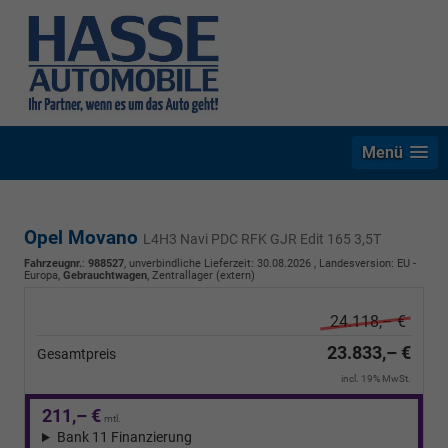
Menü
Opel Movano
L4H3 Navi PDC RFK GJR Edit 165 3,5T
Fahrzeugnr.
:
988527
, unverbindliche Lieferzeit:
30.08.2026
, Landesversion: EU -
Europa,
Gebrauchtwagen
, Zentrallager (extern)
24.118,– €
23.833,– €
Gesamtpreis
incl. 19% MwSt.
211,– €
mtl.
Bank 11 Finanzierung