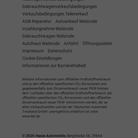
Gebrauchtwagenverkaufsbedingungen
Verkaufsbedingungen Teileverkauf
AGB-Reparatur
Autoankauf Walsrode
Inzahlungnahme Walsrode
Gebrauchtwagen Walsrode
Autohaus Walsrode
Anfahrt
Öffnungszeiten
Impressum
Datenschutz
Cookie-Einstellungen
Informationen zur Barrierefreiheit
Weitere Informationen zum offiziellen Kraftstoffverbrauch
und zu den offiziellen spezifischen CO
-Emissionen und
2
gegebenenfalls zum Stromverbrauch neuer PKW können
dem 'Leitfaden über den offiziellen Kraftstoffverbrauch, die
offiziellen spezifischen CO
-Emissionen und den offiziellen
2
Stromverbrauch neuer PKW' entnommen werden, der an
allen Verkaufsstellen und bei der 'Deutschen Automobil
Treuhand GmbH' unentgeltlich erhältlich ist unter
www.dat.de.
© 2026
Hasse Automobile
,
Bergstraße 58
,
29664