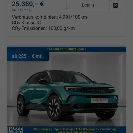
25.380,– €
Details
Fahrzeug
incl. 19% MwSt.
Verbrauch kombiniert:
4,90 l/100km
CO
-Klasse:
C
2
CO
-Emissionen:
108,00 g/km
2
ab 225,– € mtl.