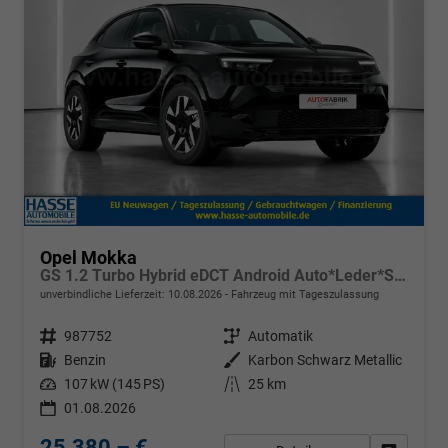
Opel Mokka
GS 1.2 Turbo Hybrid eDCT Android Auto*Leder*SHZ*Keyless*Kamera*Klimaauto*LED*
unverbindliche Lieferzeit:
10.08.2026
Fahrzeug mit Tageszulassung
Fahrzeugnr.
987752
Getriebe
Automatik
Kraftstoff
Benzin
Außenfarbe
Karbon Schwarz Metallic
Leistung
107 kW (145 PS)
Kilometerstand
25 km
01.08.2026
25.380,– €