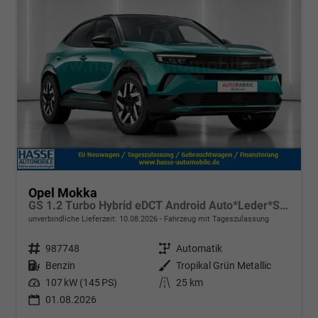
Opel Mokka
GS 1.2 Turbo Hybrid eDCT Android Auto*Leder*SHZ*Keyless*Kamera*Klimaauto*LED*
unverbindliche Lieferzeit:
10.08.2026
Fahrzeug mit Tageszulassung
Fahrzeugnr.
987748
Getriebe
Automatik
Kraftstoff
Benzin
Außenfarbe
Tropikal Grün Metallic
Leistung
107 kW (145 PS)
Kilometerstand
25 km
01.08.2026