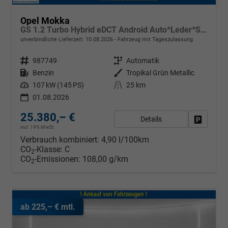
Opel Mokka
GS 1.2 Turbo Hybrid eDCT Android Auto*Leder*SHZ*Keyless*Kamera*Klimaauto*LED*
unverbindliche Lieferzeit:
10.08.2026
Fahrzeug mit Tageszulassung
Fahrzeugnr.
987749
Getriebe
Automatik
Kraftstoff
Benzin
Außenfarbe
Tropikal Grün Metallic
Leistung
107 kW (145 PS)
Kilometerstand
25 km
01.08.2026
25.380,– €
Details
Fahrzeug
incl. 19% MwSt.
Verbrauch kombiniert:
4,90 l/100km
CO
-Klasse:
C
2
CO
-Emissionen:
108,00 g/km
2
ab 225,– € mtl.