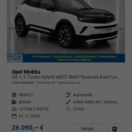
Opel Mokka
GS 1.2 Turbo Hybrid eDCT NAVI*Android Auto*Leder*Keyless*Matrix*SHZ*Kamera*Klimaauto*LED*
sofort lieferbar
Fahrzeug mit Tageszulassung
Fahrzeugnr.
984927
Getriebe
Automatik
Kraftstoff
Benzin
Außenfarbe
Arktis Weiß Uni / Schwarzes Dach
Leistung
107 kW (145 PS)
Kilometerstand
25 km
01.11.2025
26.090,– €
Details
Fahrzeug