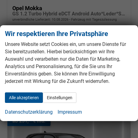
Opel Mokka
GS 1.2 Turbo Hybrid eDCT Android Auto*Leder*SHZ*Keyless*Kamera*Klimaauto*LED*
unverbindliche Lieferzeit:
10.08.2026
Fahrzeug mit Tageszulassung
Wir respektieren Ihre Privatsphäre
Fahrzeugnr.
987753
Getriebe
Automatik
Kraftstoff
Benzin
Außenfarbe
Karbon Schwarz Metallic
Unsere Website setzt Cookies ein, um unsere Dienste für
Leistung
107 kW (145 PS)
Kilometerstand
25 km
Sie bereitzustellen. Hierbei berücksichtigen wir Ihre
01.08.2026
Auswahl und verarbeiten nur die Daten für Marketing,
25.380,– €
Analytics und Personalisierung, für die Sie uns Ihr
Details
Fahrzeug
Einverständnis geben. Sie können Ihre Einwilligung
incl. 19% MwSt.
Verbrauch kombiniert:
4,90 l/100km
jederzeit mit Wirkung für die Zukunft widerrufen.
CO
-Klasse:
C
2
CO
-Emissionen:
108,00 g/km
2
Alle akzeptieren
Einstellungen
Datenschutzerklärung
Impressum
ab 231,– € mtl.