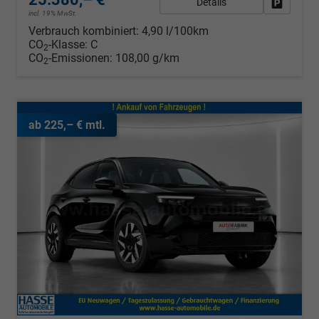
Details
Fahrzeug
incl. 19% MwSt.
Verbrauch kombiniert:
4,90 l/100km
CO
-Klasse:
C
2
CO
-Emissionen:
108,00 g/km
2
ab 225,– € mtl.