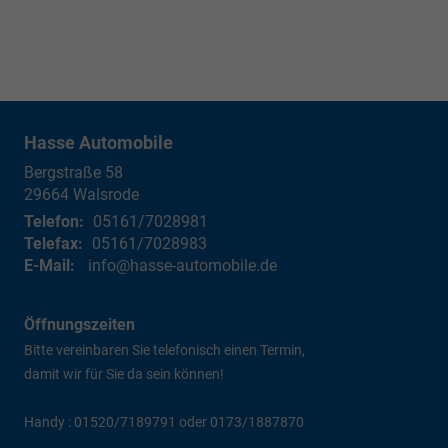
Hasse Automobile
Bergstraße 58
29664
Walsrode
Telefon:
05161/7028981
Telefax:
05161/7028983
E-Mail:
info@hasse-automobile.de
Öffnungszeiten
Bitte vereinbaren Sie telefonisch einen Termin,
damit wir für Sie da sein können!
Handy : 01520/7189791 oder 0173/1887870