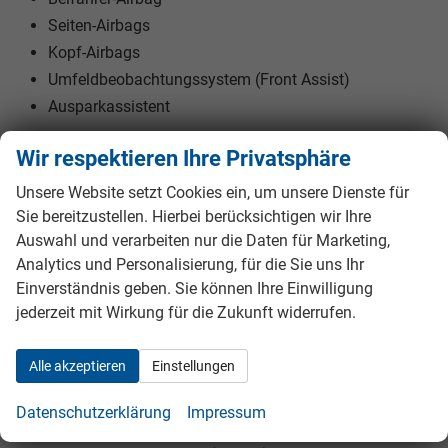
Seiten-Airbags
Kopf-Airbags
Umfeldbeobachtungssystem (Front Assist)
Ausparkassistent
Wir respektieren Ihre Privatsphäre
INNENAUSSTATTUNG UND KOMFORT:
Zentralverriegelung mit Funk
Unsere Website setzt Cookies ein, um unsere Dienste für
Keyless-Go
Sie bereitzustellen. Hierbei berücksichtigen wir Ihre
Außenspiegel elektrisch verstellbar
Auswahl und verarbeiten nur die Daten für Marketing,
Analytics und Personalisierung, für die Sie uns Ihr
Außenspiegel beheizbar
Einverständnis geben. Sie können Ihre Einwilligung
Außenspiegel elektrisch anklappbar
jederzeit mit Wirkung für die Zukunft widerrufen.
Elektrische Fensterheber vorne und hinten
Polsterstoff
Alle akzeptieren
Einstellungen
Vordersitze höhenverstellbar
Lendenwirbelstütze Fahrer und Beifahrer
Datenschutzerklärung
Impressum
Armlehnen vorne und hinten