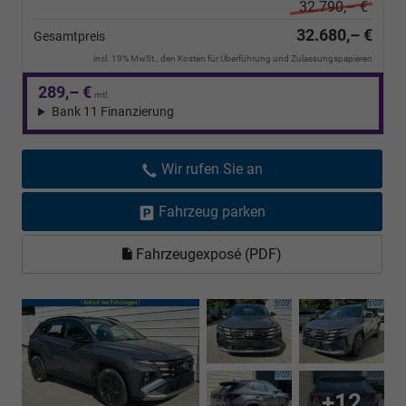
32.790,– €
32.680,– €
Gesamtpreis
incl. 19% MwSt., den Kosten für Überführung und Zulassungspapieren
289,– €
mtl.
Bank 11 Finanzierung
Wir rufen Sie an
Fahrzeug parken
Fahrzeugexposé (PDF)
+12