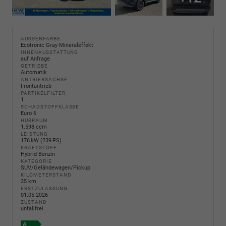
AUSSENFARBE
Ecotronic Gray Mineraleffekt
INNENAUSSTATTUNG
auf Anfrage
GETRIEBE
Automatik
ANTRIEBSACHSE
Frontantrieb
PARTIKELFILTER
1
SCHADSTOFFKLASSE
Euro 6
HUBRAUM
1.598 ccm
LEISTUNG
176 kW (239 PS)
KRAFTSTOFF
Hybrid Benzin
KATEGORIE
SUV/Geländewagen/Pickup
KILOMETERSTAND
25 km
ERSTZULASSUNG
01.05.2026
ZUSTAND
unfallfrei