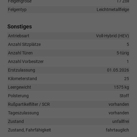
Felgengröße
17 Zoll
Felgentyp
Leichtmetallfelge
Sonstiges
Antriebsart
Voll-Hybrid (HEV)
Anzahl Sitzplätze
5
Anzahl Türen
5-türig
Anzahl Vorbesitzer
1
Erstzulassung
01.05.2026
Kilometerstand
25
Leergewicht
1575 kg
Polsterung
Stoff
Rußpartikelfilter / SCR
vorhanden
Tageszulassung
vorhanden
Zustand
unfallfrei
Zustand, Fahrfähigkeit
fahrtauglich