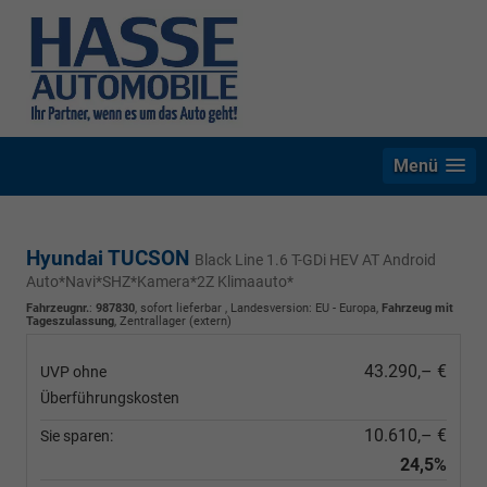
Menü
Hyundai TUCSON
Black Line 1.6 T-GDi HEV AT Android
Auto*Navi*SHZ*Kamera*2Z Klimaauto*
Fahrzeugnr.
:
987830
,
sofort lieferbar
, Landesversion: EU - Europa,
Fahrzeug mit
Tageszulassung
, Zentrallager (extern)
43.290,– €
UVP ohne
Überführungskosten
10.610,– €
Sie sparen:
24,5%