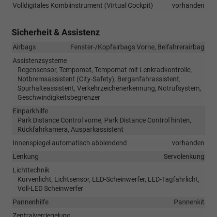
Volldigitales Kombiinstrument (Virtual Cockpit)
vorhanden
Sicherheit & Assistenz
Airbags
Fenster-/Kopfairbags Vorne, Beifahrerairbag
Assistenzsysteme
Regensensor, Tempomat, Tempomat mit Lenkradkontrolle,
Notbremsassistent (City-Safety), Berganfahrassistent,
Spurhalteassistent, Verkehrzeichenerkennung, Notrufsystem,
Geschwindigkeitsbegrenzer
Einparkhilfe
Park Distance Control vorne, Park Distance Control hinten,
Rückfahrkamera, Ausparkassistent
Innenspiegel automatisch abblendend
vorhanden
Lenkung
Servolenkung
Lichttechnik
Kurvenlicht, Lichtsensor, LED-Scheinwerfer, LED-Tagfahrlicht,
Voll-LED Scheinwerfer
Pannenhilfe
Pannenkit
Zentralverriegelung