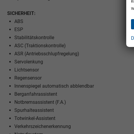
k
w
SICHERHEIT:
ABS
ESP
Stabilitätskontrolle
D
ASC (Traktionskontrolle)
ASR (Antriebsschlupfregelung)
Servolenkung
Lichtsensor
Regensensor
Innenspiegel automatisch abblendbar
Berganfahrassistent
Notbremsassistent (F.A.)
Spurhalteassistent
Totwinkel-Assistent
Verkehrszeichenerkennung