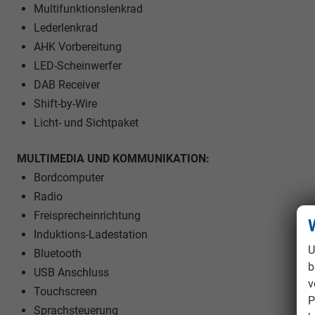
Multifunktionslenkrad
Lederlenkrad
AHK Vorbereitung
LED-Scheinwerfer
DAB Receiver
Shift-by-Wire
Licht- und Sichtpaket
MULTIMEDIA UND KOMMUNIKATION:
Bordcomputer
Radio
Freisprecheinrichtung
Induktions-Ladestation
U
Bluetooth
b
USB Anschluss
v
Touchscreen
P
Sprachsteuerung