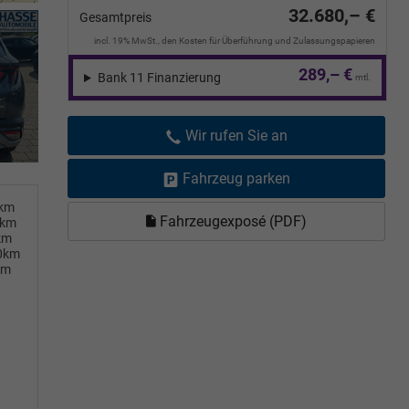
32.680,– €
Gesamtpreis
incl. 19% MwSt., den Kosten für Überführung und Zulassungspapieren
289,– €
Bank 11 Finanzierung
mtl.
Wir rufen Sie an
Fahrzeug parken
0km
Fahrzeugexposé (PDF)
0km
km
00km
km