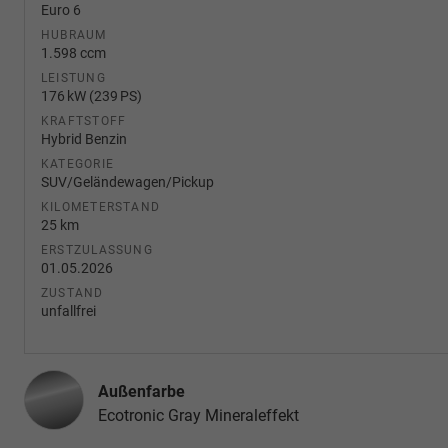
Euro 6
HUBRAUM
1.598 ccm
LEISTUNG
176 kW (239 PS)
KRAFTSTOFF
Hybrid Benzin
KATEGORIE
SUV/Geländewagen/Pickup
KILOMETERSTAND
25 km
ERSTZULASSUNG
01.05.2026
ZUSTAND
unfallfrei
Außenfarbe
Ecotronic Gray Mineraleffekt