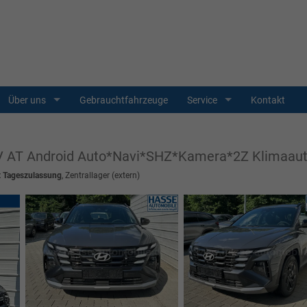
Über uns
Gebrauchtfahrzeuge
Service
Kontakt
HEV AT Android Auto*Navi*SHZ*Kamera*2Z Klimaau
t Tageszulassung
, Zentrallager (extern)