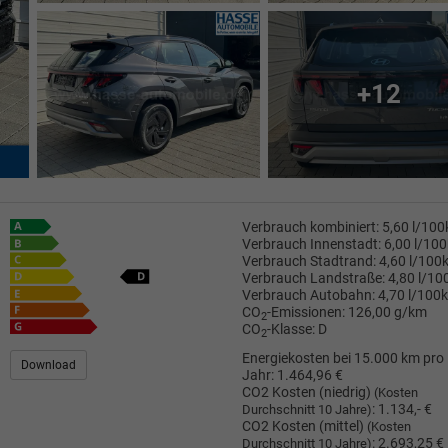
+12
Verbrauch kombiniert:
5,60 l/10
Verbrauch Innenstadt:
6,00 l/10
Verbrauch Stadtrand:
4,60 l/100
Verbrauch Landstraße:
4,80 l/1
Verbrauch Autobahn:
4,70 l/100
CO
-Emissionen:
126,00 g/km
2
CO
-Klasse:
D
2
Energiekosten bei 15.000 km pro
Download
Jahr:
1.464,96 €
CO2 Kosten (niedrig)
(Kosten
:
1.134,- €
Durchschnitt 10 Jahre)
CO2 Kosten (mittel)
(Kosten
:
2.693,25 €
Durchschnitt 10 Jahre)