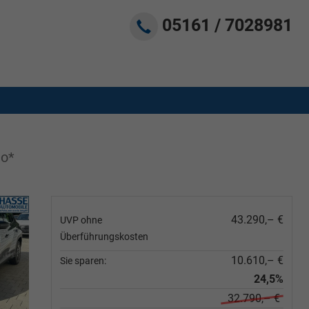
05161 / 7028981
to*
43.290,– €
UVP ohne
Überführungskosten
10.610,– €
Sie sparen:
24,5%
32.790,– €