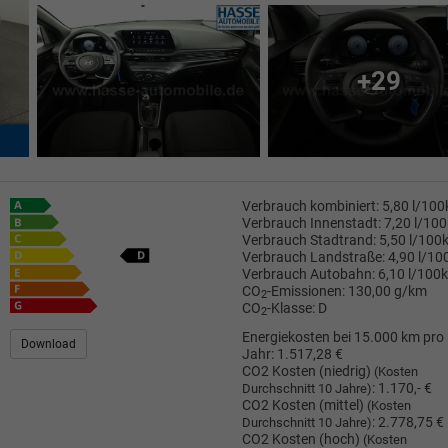
+29
Verbrauch kombiniert:
5,80 l/10
Verbrauch Innenstadt:
7,20 l/10
Verbrauch Stadtrand:
5,50 l/100
Verbrauch Landstraße:
4,90 l/1
Verbrauch Autobahn:
6,10 l/100
CO
-Emissionen:
130,00 g/km
2
CO
-Klasse:
D
2
Energiekosten bei 15.000 km pro
Download
Jahr:
1.517,28 €
CO2 Kosten (niedrig)
(Kosten
:
1.170,- €
Durchschnitt 10 Jahre)
CO2 Kosten (mittel)
(Kosten
:
2.778,75 €
Durchschnitt 10 Jahre)
CO2 Kosten (hoch)
(Kosten