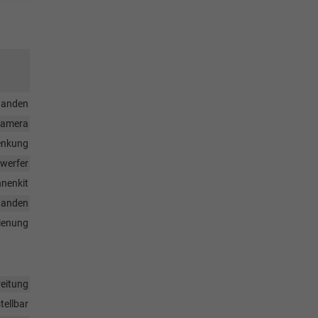
handen
rkamera
enkung
nwerfer
nenkit
handen
dienung
eitung
tellbar