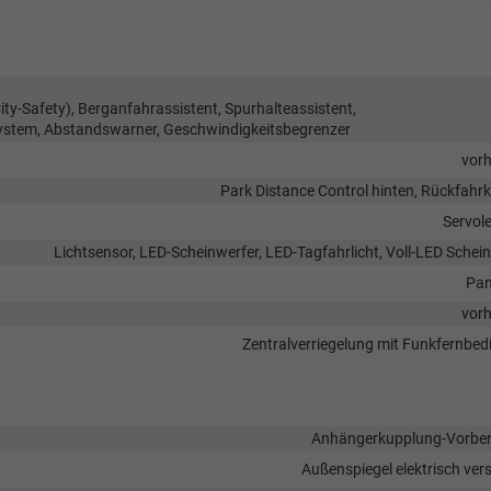
y-Safety), Berganfahrassistent, Spurhalteassistent,
ystem, Abstandswarner, Geschwindigkeitsbegrenzer
vor
Park Distance Control hinten, Rückfah
Servol
Lichtsensor, LED-Scheinwerfer, LED-Tagfahrlicht, Voll-LED Schei
Pan
vor
Zentralverriegelung mit Funkfernbe
Anhängerkupplung-Vorber
Außenspiegel elektrisch vers