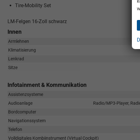
k
Tire-Mobility Set
w
LM-Felgen 16-Zoll schwarz
Innen
D
Armlehnen
Klimatisierung
Lenkrad
Sitze
Infotainment & Kommunikation
Assistenzsysteme
Audioanlage
Radio/MP3-Player, Radio
Bordcomputer
Navigationssystem
Telefon
Volldigitales Kombiinstrument (Virtual Cockpit)