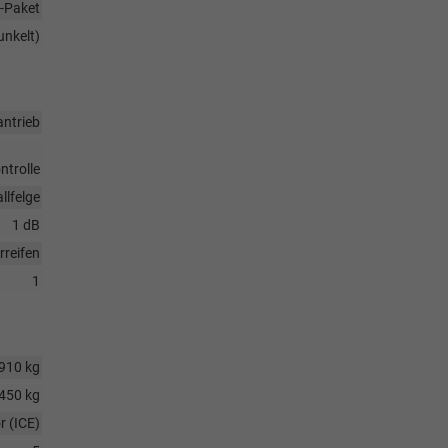
-Paket
unkelt)
antrieb
ntrolle
llfelge
1 dB
reifen
1
910 kg
450 kg
 (ICE)