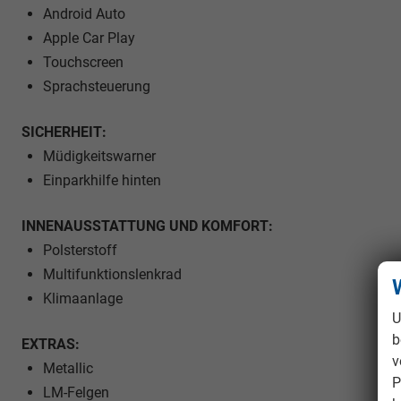
Android Auto
Apple Car Play
Touchscreen
Sprachsteuerung
SICHERHEIT:
Müdigkeitswarner
Einparkhilfe hinten
INNENAUSSTATTUNG UND KOMFORT:
Polsterstoff
Multifunktionslenkrad
Klimaanlage
U
b
EXTRAS:
v
Metallic
P
LM-Felgen