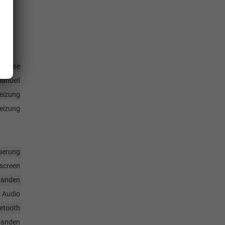
rmlehne
anuell
heizung
heizung
uerung
hscreen
handen
r Audio
uetooth
handen