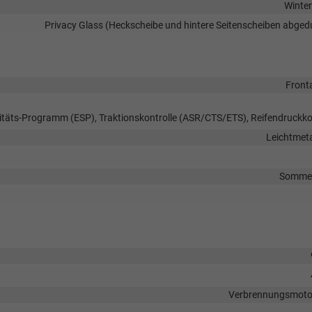
Winter
Privacy Glass (Heckscheibe und hintere Seitenscheiben abged
Front
litäts-Programm (ESP), Traktionskontrolle (ASR/CTS/ETS), Reifendruckko
Leichtmeta
Sommer
Verbrennungsmotor