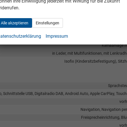
önnen Ihre Einwilligung jederzeit mit Wirkung für die Zukunft
iderrufen.
Alle akzeptieren
Einstellungen
atenschutzerklärung
Impressum
Mittela
Klimaanlage m
in Leder, mit Multifunktionen, mit Lenkrad
Isofix (Kindersitzbefestigung), Sitz
Sprachste
, Schnittstelle USB, Digitalradio DAB, Android Auto, Apple CarPlay, Touc
vor
Navigation, Navigation pe
Freisprecheinrichtung, Bl
vor