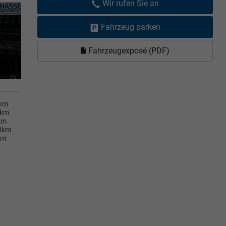
Wir rufen Sie an
Fahrzeug parken
Fahrzeugexposé (PDF)
0km
0km
km
00km
km