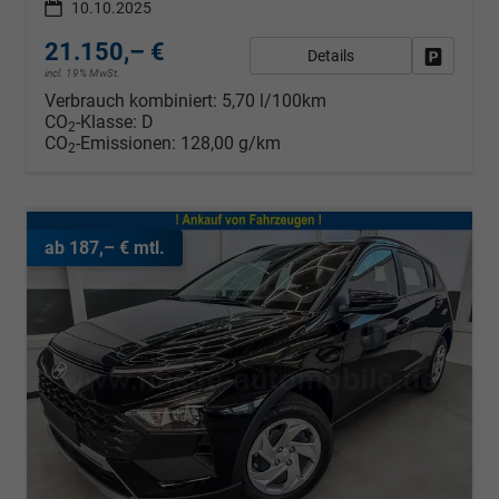
10.10.2025
21.150,– €
Details
Fahrzeug
incl. 19% MwSt.
Verbrauch kombiniert:
5,70 l/100km
CO
-Klasse:
D
2
CO
-Emissionen:
128,00 g/km
2
ab 187,– € mtl.