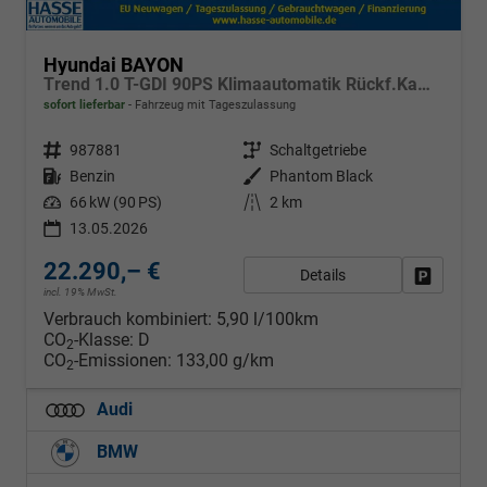
Hyundai BAYON
Trend 1.0 T-GDI 90PS Klimaautomatik Rückf.Kamera Parksensoren Sitzheizung Lenkradheizung Bluetooth Touchscreen Tempomat Apple CarPlay + Android Auto 16"LM
sofort lieferbar
Fahrzeug mit Tageszulassung
Fahrzeugnr.
987881
Getriebe
Schaltgetriebe
Kraftstoff
Benzin
Außenfarbe
Phantom Black
Leistung
66 kW (90 PS)
Kilometerstand
2 km
13.05.2026
22.290,– €
Details
Fahrzeug
incl. 19% MwSt.
Verbrauch kombiniert:
5,90 l/100km
CO
-Klasse:
D
2
CO
-Emissionen:
133,00 g/km
2
Audi
BMW