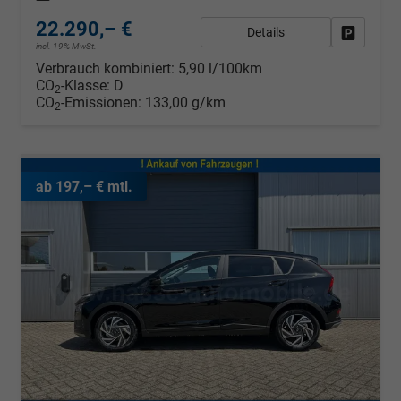
22.290,– €
Details
Fahrzeug
incl. 19% MwSt.
Verbrauch kombiniert:
5,90 l/100km
CO
-Klasse:
D
2
CO
-Emissionen:
133,00 g/km
2
ab 197,– € mtl.