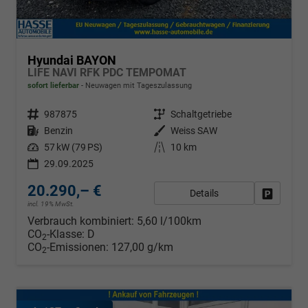
Hyundai BAYON
LIFE NAVI RFK PDC TEMPOMAT
sofort lieferbar
Neuwagen mit Tageszulassung
Fahrzeugnr.
987875
Getriebe
Schaltgetriebe
Kraftstoff
Benzin
Außenfarbe
Weiss SAW
Leistung
57 kW (79 PS)
Kilometerstand
10 km
29.09.2025
20.290,– €
Details
Fahrzeug
incl. 19% MwSt.
Verbrauch kombiniert:
5,60 l/100km
CO
-Klasse:
D
2
CO
-Emissionen:
127,00 g/km
2