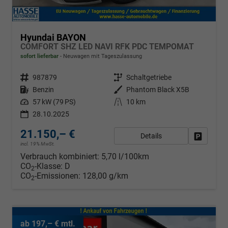
Hyundai BAYON
COMFORT SHZ LED NAVI RFK PDC TEMPOMAT
sofort lieferbar
Neuwagen mit Tageszulassung
Fahrzeugnr.
987879
Getriebe
Schaltgetriebe
Kraftstoff
Benzin
Außenfarbe
Phantom Black X5B
Leistung
57 kW (79 PS)
Kilometerstand
10 km
28.10.2025
21.150,– €
Details
Fahrzeug
incl. 19% MwSt.
Verbrauch kombiniert:
5,70 l/100km
CO
-Klasse:
D
2
CO
-Emissionen:
128,00 g/km
2
ab 197,– € mtl.