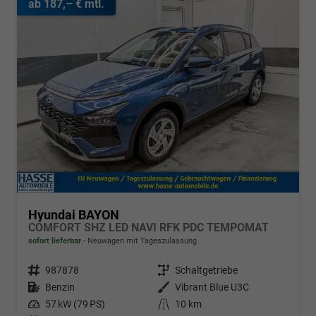
ab 187,– € mtl.
Hyundai BAYON
COMFORT SHZ LED NAVI RFK PDC TEMPOMAT
sofort lieferbar
Neuwagen mit Tageszulassung
Fahrzeugnr.
987878
Getriebe
Schaltgetriebe
Kraftstoff
Benzin
Außenfarbe
Vibrant Blue U3C
Leistung
57 kW (79 PS)
Kilometerstand
10 km