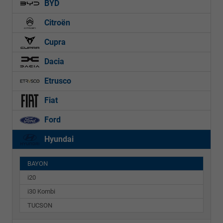
BYD
Citroën
Cupra
Dacia
Etrusco
Fiat
Ford
Hyundai
BAYON
i20
i30 Kombi
TUCSON