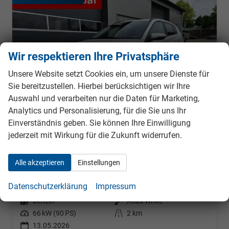
Wir respektieren Ihre Privatsphäre
Unsere Website setzt Cookies ein, um unsere Dienste für
Sie bereitzustellen. Hierbei berücksichtigen wir Ihre
Auswahl und verarbeiten nur die Daten für Marketing,
Analytics und Personalisierung, für die Sie uns Ihr
Einverständnis geben. Sie können Ihre Einwilligung
jederzeit mit Wirkung für die Zukunft widerrufen.
Hyundai BAYON
Trend 1.0 T-GDI 90PS Klimaautomatik Rückf.Kamera Parksensoren Sitzheizung Lenkradheizung Bluetooth Touchscreen Tempomat Apple CarPlay + Android Auto 16"LM
Alle akzeptieren
Einstellungen
sofort lieferbar
Fahrzeug mit Tageszulassung
Datenschutzerklärung
Impressum
Fahrzeugnr.
987880
Getriebe
Schaltgetriebe
Kraftstoff
Benzin
Außenfarbe
Atlas White
Leistung
66 kW (90 PS)
Kilometerstand
2 km
13.05.2026