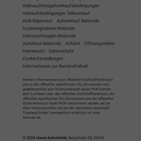
Gebrauchtwagenverkaufsbedingungen
Verkaufsbedingungen Teileverkauf
AGB-Reparatur
Autoankauf Walsrode
Inzahlungnahme Walsrode
Gebrauchtwagen Walsrode
Autohaus Walsrode
Anfahrt
Öffnungszeiten
Impressum
Datenschutz
Cookie-Einstellungen
Informationen zur Barrierefreiheit
Weitere Informationen zum offiziellen Kraftstoffverbrauch
und zu den offiziellen spezifischen CO
-Emissionen und
2
gegebenenfalls zum Stromverbrauch neuer PKW können
dem 'Leitfaden über den offiziellen Kraftstoffverbrauch, die
offiziellen spezifischen CO
-Emissionen und den offiziellen
2
Stromverbrauch neuer PKW' entnommen werden, der an
allen Verkaufsstellen und bei der 'Deutschen Automobil
Treuhand GmbH' unentgeltlich erhältlich ist unter
www.dat.de.
© 2026
Hasse Automobile
,
Bergstraße 58
,
29664