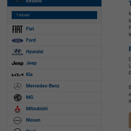
Etrusco
M
T-Model
b
F
Fiat
f
Ford
Hyundai
D
Jeep
U
F
Kia
Mercedes-Benz
e
MG
I
Mitsubishi
Nissan