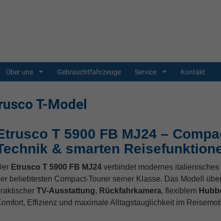
Über uns
Gebrauchtfahrzeuge
Service
Kontakt
rusco T-Model
Etrusco T 5900 FB MJ24 – Compac
Technik & smarten Reisefunktion
Der
Etrusco T 5900 FB MJ24
verbindet modernes italienisches 
er beliebtesten Compact-Tourer seiner Klasse. Das Modell üb
raktischer
TV-Ausstattung
,
Rückfahrkamera
, flexiblem
Hubbe
omfort, Effizienz und maximale Alltagstauglichkeit im Reisemob