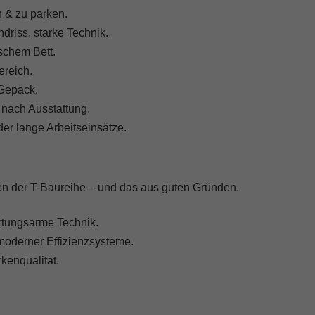
n & zu parken.
riss, starke Technik.
schem Bett.
ereich.
 Gepäck.
 nach Ausstattung.
der lange Arbeitseinsätze.
en der T-Baureihe – und das aus guten Gründen.
artungsarme Technik.
oderner Effizienzsysteme.
kenqualität.