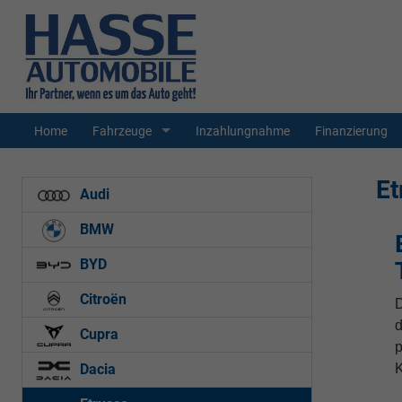
Home
Fahrzeuge
Inzahlungnahme
Finanzierung
Et
Audi
BMW
BYD
Citroën
d
Cupra
p
K
Dacia