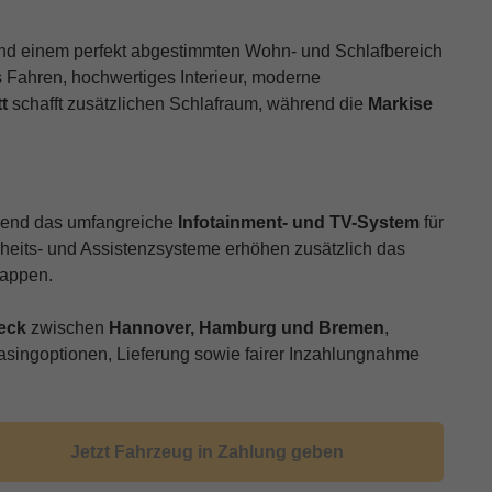
nd einem perfekt abgestimmten Wohn- und Schlafbereich
s Fahren, hochwertiges Interieur, moderne
t
schafft zusätzlichen Schlafraum, während die
Markise
hrend das umfangreiche
Infotainment- und TV-System
für
rheits- und Assistenzsysteme erhöhen zusätzlich das
tappen.
eck
zwischen
Hannover, Hamburg und Bremen
,
easingoptionen, Lieferung sowie fairer Inzahlungnahme
Jetzt Fahrzeug in Zahlung geben