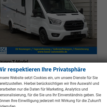
trusco T-Model
T 7.3 SCF *Bi-Xenon*Solar*Lithium*Complete Selection*
Wir respektieren Ihre Privatsphäre
fort lieferbar
Jungwagen/Jahreswagen
nsere Website setzt Cookies ein, um unsere Dienste für Sie
eugnr.
986263
Getriebe
Automatik
ereitzustellen. Hierbei berücksichtigen wir Ihre Auswahl und
tstoff
Diesel
Außenfarbe
Weiß
erarbeiten nur die Daten für Marketing, Analytics und
tung
114 kW (155 PS)
Kilometerstand
5.000 km
ersonalisierung, für die Sie uns Ihr Einverständnis geben. Sie
01.12.2024
önnen Ihre Einwilligung jederzeit mit Wirkung für die Zukunft
iderrufen.