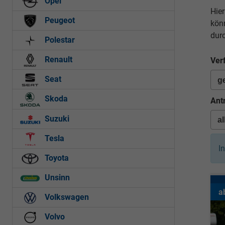
Opel
Hie
Peugeot
kön
dur
Polestar
Renault
Ver
Seat
Skoda
Ant
Suzuki
Tesla
I
Toyota
Unsinn
a
Volkswagen
Volvo