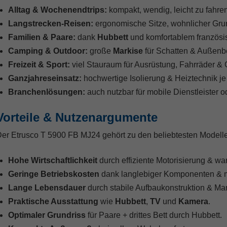
Alltag & Wochenendtrips:
kompakt, wendig, leicht zu fahre
Langstrecken-Reisen:
ergonomische Sitze, wohnlicher Grund
Familien & Paare:
dank
Hubbett
und komfortablem französi
Camping & Outdoor:
große
Markise
für Schatten & Außenb
Freizeit & Sport:
viel Stauraum für Ausrüstung, Fahrräder &
Ganzjahreseinsatz:
hochwertige Isolierung & Heiztechnik je
Branchenlösungen:
auch nutzbar für mobile Dienstleister o
Vorteile & Nutzenargumente
er Etrusco T 5900 FB MJ24 gehört zu den beliebtesten Modell
Hohe Wirtschaftlichkeit
durch effiziente Motorisierung & w
Geringe Betriebskosten
dank langlebiger Komponenten & m
Lange Lebensdauer
durch stabile Aufbaukonstruktion & Mar
Praktische Ausstattung
wie
Hubbett
,
TV
und
Kamera
.
Optimaler Grundriss
für Paare + drittes Bett durch Hubbett.