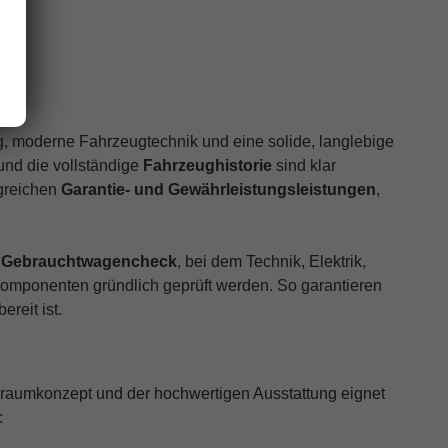
rken
g, moderne Fahrzeugtechnik und eine solide, langlebige
und die vollständige
Fahrzeughistorie
sind klar
ngreichen
Garantie- und Gewährleistungsleistungen
,
n
Gebrauchtwagencheck
, bei dem Technik, Elektrik,
 Komponenten gründlich geprüft werden. So garantieren
reit ist.
raumkonzept und der hochwertigen Ausstattung eignet
: