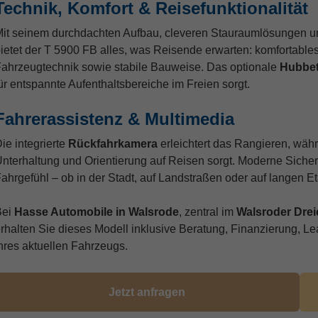
Technik, Komfort & Reisefunktionalität
it seinem durchdachten Aufbau, cleveren Stauraumlösungen u
ietet der T 5900 FB alles, was Reisende erwarten: komfortable
ahrzeugtechnik sowie stabile Bauweise. Das optionale
Hubbet
ür entspannte Aufenthaltsbereiche im Freien sorgt.
Fahrerassistenz & Multimedia
ie integrierte
Rückfahrkamera
erleichtert das Rangieren, wä
nterhaltung und Orientierung auf Reisen sorgt. Moderne Siche
ahrgefühl – ob in der Stadt, auf Landstraßen oder auf langen E
Bei
Hasse Automobile in Walsrode
, zentral im
Walsroder Drei
rhalten Sie dieses Modell inklusive Beratung, Finanzierung, L
hres aktuellen Fahrzeugs.
Jetzt anfragen