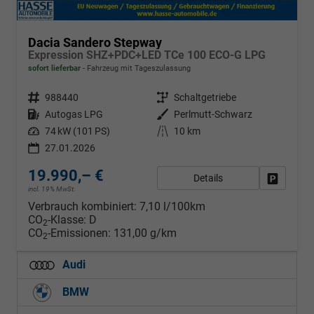
Dacia Sandero Stepway
Expression SHZ+PDC+LED TCe 100 ECO-G LPG
sofort lieferbar
Fahrzeug mit Tageszulassung
Fahrzeugnr.
988440
Getriebe
Schaltgetriebe
Kraftstoff
Autogas LPG
Außenfarbe
Perlmutt-Schwarz
Leistung
74 kW (101 PS)
Kilometerstand
10 km
27.01.2026
19.990,– €
Details
Fahrzeug
incl. 19% MwSt.
Verbrauch kombiniert:
7,10 l/100km
CO
-Klasse:
D
2
CO
-Emissionen:
131,00 g/km
2
Audi
BMW