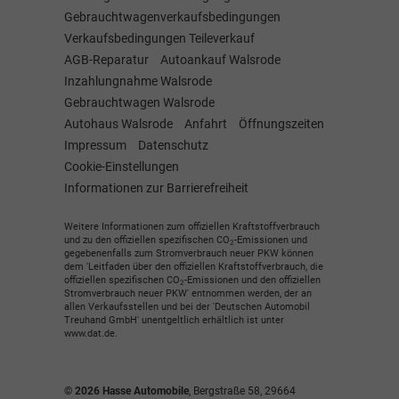
Gebrauchtwagenverkaufsbedingungen
Verkaufsbedingungen Teileverkauf
AGB-Reparatur
Autoankauf Walsrode
Inzahlungnahme Walsrode
Gebrauchtwagen Walsrode
Autohaus Walsrode
Anfahrt
Öffnungszeiten
Impressum
Datenschutz
Cookie-Einstellungen
Informationen zur Barrierefreiheit
Weitere Informationen zum offiziellen Kraftstoffverbrauch
und zu den offiziellen spezifischen CO
-Emissionen und
2
gegebenenfalls zum Stromverbrauch neuer PKW können
dem 'Leitfaden über den offiziellen Kraftstoffverbrauch, die
offiziellen spezifischen CO
-Emissionen und den offiziellen
2
Stromverbrauch neuer PKW' entnommen werden, der an
allen Verkaufsstellen und bei der 'Deutschen Automobil
Treuhand GmbH' unentgeltlich erhältlich ist unter
www.dat.de.
© 2026
Hasse Automobile
,
Bergstraße 58
,
29664