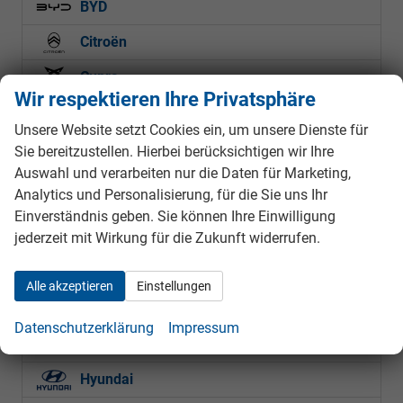
BYD
Citroën
Cupra
Wir respektieren Ihre Privatsphäre
Dacia
Unsere Website setzt Cookies ein, um unsere Dienste für
Sie bereitzustellen. Hierbei berücksichtigen wir Ihre
Bigster
Auswahl und verarbeiten nur die Daten für Marketing,
Duster
Analytics und Personalisierung, für die Sie uns Ihr
Jogger
Einverständnis geben. Sie können Ihre Einwilligung
Sandero Stepway
jederzeit mit Wirkung für die Zukunft widerrufen.
Etrusco
Alle akzeptieren
Einstellungen
Fiat
Datenschutzerklärung
Impressum
Ford
Hyundai