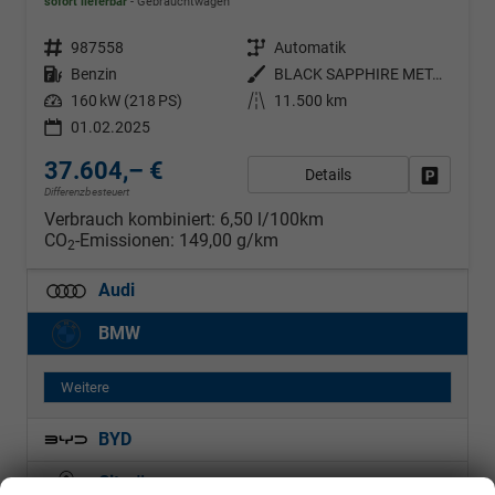
sofort lieferbar
Gebrauchtwagen
Fahrzeugnr.
987558
Getriebe
Automatik
Kraftstoff
Benzin
Außenfarbe
BLACK SAPPHIRE METALLIC
Leistung
160 kW (218 PS)
Kilometerstand
11.500 km
01.02.2025
37.604,– €
Details
Fahrzeug
Differenzbesteuert
Verbrauch kombiniert:
6,50 l/100km
CO
-Emissionen:
149,00 g/km
2
Audi
BMW
Weitere
BYD
Citroën