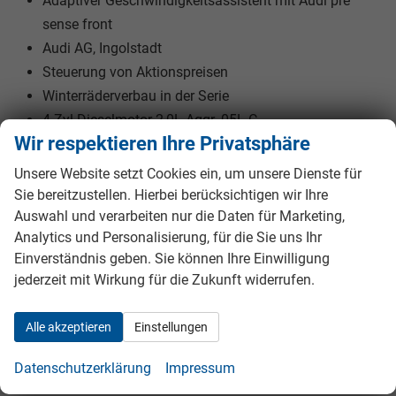
Adaptiver Geschwindigkeitsassistent mit Audi pre
sense front
Audi AG, Ingolstadt
Steuerung von Aktionspreisen
Winterräderverbau in der Serie
4 Zyl.Dieselmotor 2,0L Aggr. 05L.C
Wir respektieren Ihre Privatsphäre
Entriegelung Hintersitz Standard
Reifen ohne Festlegung der Reifenmarke
Unsere Website setzt Cookies ein, um unsere Dienste für
Fußhebelwerk
Sie bereitzustellen. Hierbei berücksichtigen wir Ihre
Fußgänger- und Radfahrerschutzmaßnahmen
Auswahl und verarbeiten nur die Daten für Marketing,
Analytics und Personalisierung, für die Sie uns Ihr
erweitert und vorausschauend
Einverständnis geben. Sie können Ihre Einwilligung
Sondersteuerung I/VP
jederzeit mit Wirkung für die Zukunft widerrufen.
Steuerungsnummer 8
schwarz-schwarz/schwarz-
Alle akzeptieren
Einstellungen
schwarz/schwarz/titangrau
Rechtsverkehr
Datenschutzerklärung
Impressum
Linkslenker