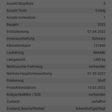
Anzahl Sitzplätze
5
Anzahl Türen
5-türig
Anzahl Vorbesitzer
1
Baujahr
2022
Erstzulassung
07.04.2022
Innenausstattung
Schwarz
Kilometerstand
131800
Lackierung
Metallic
Leergewicht
1480 kg
Nichtraucher-Fahrzeug
vorhanden
Nächste Hauptuntersuchung
01.03.2027
Polsterung
Stoff
Produktionsdatum
10.03.2022
Rußpartikelfilter / SCR
vorhanden
Zustand
unfallfrei
Zustand, Beschaffenheit
Scheckheftgepflegt