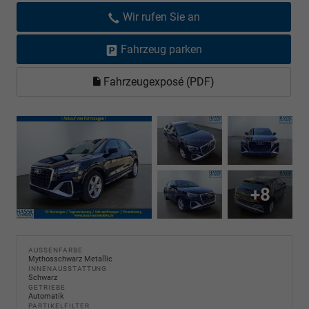
Wir rufen Sie an
Fahrzeug parken
Fahrzeugexposé (PDF)
+8
AUSSENFARBE
Mythosschwarz Metallic
INNENAUSSTATTUNG
Schwarz
GETRIEBE
Automatik
PARTIKELFILTER