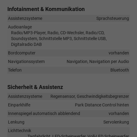
Infotainment & Kommunikation
Assistenzsysteme
Sprachsteuerung
Audioanlage
Radio/MP3-Player, Radio, CD-Wechsler, Radio/CD,
Soundsystem, Schnittstelle MP3, Schnittstelle USB,
Digitalradio DAB
Bordcomputer
vorhanden
Navigationssystem
Navigation, Navigation per Audio
Telefon
Bluetooth
Sicherheit & Assistenz
Assistenzsysteme
Regensensor, Geschwindigkeitsbegrenzer
Einparkhilfe
Park Distance Control hinten
Innenspiegel automatisch abblendend
vorhanden
Lenkung
Servolenkung
Lichttechnik
Tagfahrlicht, LED-Scheinwerfer, Voll-LED Scheinwerfer