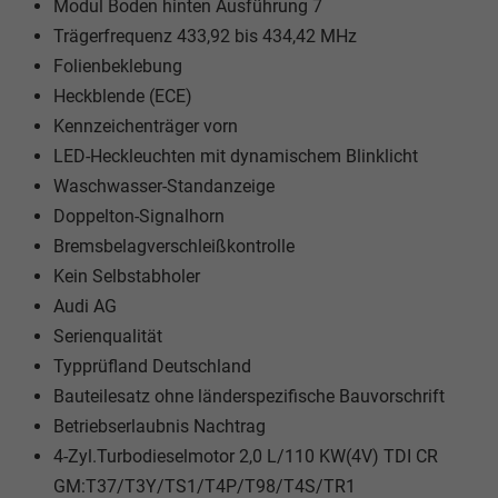
Modul Boden hinten Ausführung 7
Trägerfrequenz 433,92 bis 434,42 MHz
Folienbeklebung
Heckblende (ECE)
Kennzeichenträger vorn
LED-Heckleuchten mit dynamischem Blinklicht
Waschwasser-Standanzeige
Doppelton-Signalhorn
Bremsbelagverschleißkontrolle
Kein Selbstabholer
Audi AG
Serienqualität
Typprüfland Deutschland
Bauteilesatz ohne länderspezifische Bauvorschrift
Betriebserlaubnis Nachtrag
4-Zyl.Turbodieselmotor 2,0 L/110 KW(4V) TDI CR
GM:T37/T3Y/TS1/T4P/T98/T4S/TR1