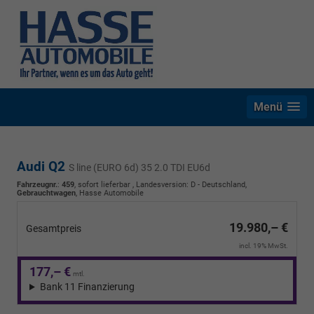
Menü
Audi Q2
S line (EURO 6d) 35 2.0 TDI EU6d
Fahrzeugnr.
:
459
,
sofort lieferbar
, Landesversion: D - Deutschland,
Gebrauchtwagen
, Hasse Automobile
19.980,– €
Gesamtpreis
incl. 19% MwSt.
177,– €
mtl.
Bank 11 Finanzierung