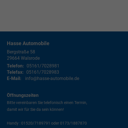
Hasse Automobile
Bergstraße 58
29664
Walsrode
Telefon:
05161/7028981
Telefax:
05161/7028983
E-Mail:
info@hasse-automobile.de
Öffnungszeiten
Bitte vereinbaren Sie telefonisch einen Termin,
damit wir für Sie da sein können!
Handy : 01520/7189791 oder 0173/1887870