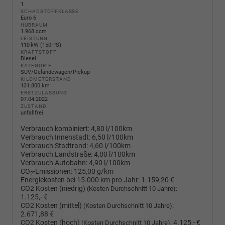
1
SCHADSTOFFKLASSE
Euro 6
HUBRAUM
1.968 ccm
LEISTUNG
110 kW (150 PS)
KRAFTSTOFF
Diesel
KATEGORIE
SUV/Geländewagen/Pickup
KILOMETERSTAND
131.800 km
ERSTZULASSUNG
07.04.2022
ZUSTAND
unfallfrei
Verbrauch kombiniert:
4,80 l/100km
Verbrauch Innenstadt:
6,50 l/100km
Verbrauch Stadtrand:
4,60 l/100km
Verbrauch Landstraße:
4,00 l/100km
Verbrauch Autobahn:
4,90 l/100km
CO
-Emissionen:
125,00 g/km
2
Energiekosten bei 15.000 km pro Jahr:
1.159,20 €
CO2 Kosten (niedrig)
:
(Kosten Durchschnitt 10 Jahre)
1.125,- €
CO2 Kosten (mittel)
:
(Kosten Durchschnitt 10 Jahre)
2.671,88 €
CO2 Kosten (hoch)
:
4.125,- €
(Kosten Durchschnitt 10 Jahre)