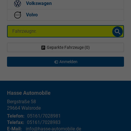
Volkswagen
Volvo
Fahrzeugnr.
Geparkte Fahrzeuge (
0
)
Anmelden
Hasse Automobile
Bergstraße 58
29664
Walsrode
Telefon:
05161/7028981
Telefax:
05161/7028983
E-Mail:
info@hasse-automobile.de