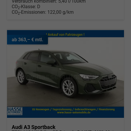
Verbrauch kombiniert:
5,40 l/100km
CO
-Klasse:
D
2
CO
-Emissionen:
122,00 g/km
2
ab 363,– € mtl.
Audi A3 Sportback