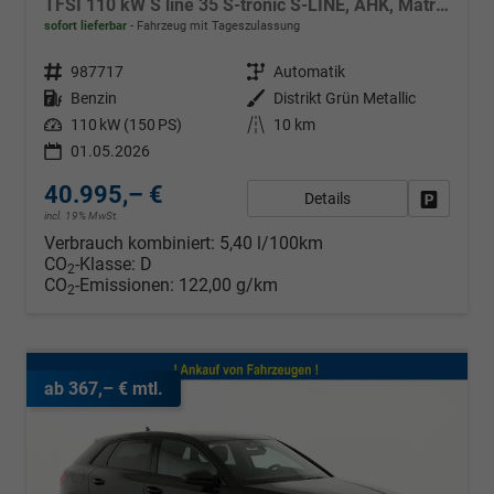
TFSI 110 kW S line 35 S-tronic S-LINE, AHK, Matrix, Navi, el. Klappe, Kamera, Winter, 3 J.-Garantie
sofort lieferbar
Fahrzeug mit Tageszulassung
Fahrzeugnr.
987717
Getriebe
Automatik
Kraftstoff
Benzin
Außenfarbe
Distrikt Grün Metallic
Leistung
110 kW (150 PS)
Kilometerstand
10 km
01.05.2026
40.995,– €
Details
Fahrzeug
incl. 19% MwSt.
Verbrauch kombiniert:
5,40 l/100km
CO
-Klasse:
D
2
CO
-Emissionen:
122,00 g/km
2
ab 367,– € mtl.