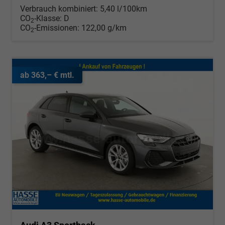
Verbrauch kombiniert:
5,40 l/100km
CO
-Klasse:
D
2
CO
-Emissionen:
122,00 g/km
2
ab 363,– € mtl.