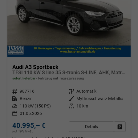
Audi A3 Sportback
TFSI 110 kW S line 35 S-tronic S-LINE, AHK, Matrix, Navi, el. Klappe, Kamera, Winter, 3 J.-Garantie
sofort lieferbar
Fahrzeug mit Tageszulassung
Fahrzeugnr.
987716
Getriebe
Automatik
Kraftstoff
Benzin
Außenfarbe
Mythosschwarz Metallic
Leistung
110 kW (150 PS)
Kilometerstand
10 km
01.05.2026
40.995,– €
Details
Fahrzeug
incl. 19% MwSt.