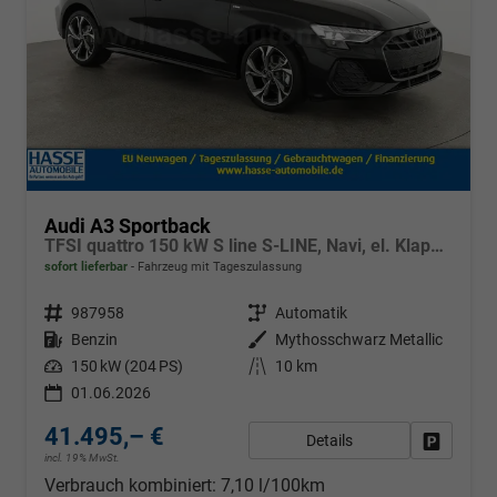
Audi A3 Sportback
TFSI quattro 150 kW S line S-LINE, Navi, el. Klappe, Sound, Winter, 18-Zoll, 3-J. Garantie
sofort lieferbar
Fahrzeug mit Tageszulassung
Fahrzeugnr.
987958
Getriebe
Automatik
Kraftstoff
Benzin
Außenfarbe
Mythosschwarz Metallic
Leistung
150 kW (204 PS)
Kilometerstand
10 km
01.06.2026
41.495,– €
Details
Fahrzeug
incl. 19% MwSt.
Verbrauch kombiniert:
7,10 l/100km