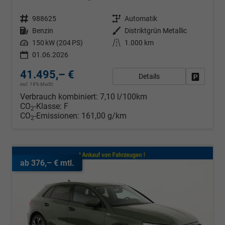
Fahrzeugnr.
988625
Getriebe
Automatik
Kraftstoff
Benzin
Außenfarbe
Distriktgrün Metallic
Leistung
150 kW (204 PS)
Kilometerstand
1.000 km
01.06.2026
41.495,– €
Details
Fahrzeug
incl. 19% MwSt.
Verbrauch kombiniert:
7,10 l/100km
CO
-Klasse:
F
2
CO
-Emissionen:
161,00 g/km
2
ab 376,– € mtl.