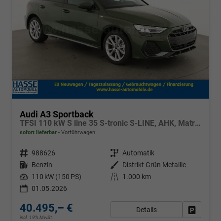
Audi A3 Sportback
TFSI 110 kW S line 35 S-tronic S-LINE, AHK, Matrix, Navi, el. Klappe, Kamera, Winter, 3 J.-Garantie
sofort lieferbar
Vorführwagen
Fahrzeugnr.
988626
Getriebe
Automatik
Kraftstoff
Benzin
Außenfarbe
Distrikt Grün Metallic
Leistung
110 kW (150 PS)
Kilometerstand
1.000 km
01.05.2026
40.495,– €
Details
Fahrzeug
incl. 19% MwSt.