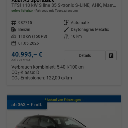
Audi A3 Sportback
TFSI 110 kW S line 35 S-tronic S-LINE, AHK, Matrix, Navi, el. Klappe, Kamera, Winter, 3 J.-Garantie
sofort lieferbar
Fahrzeug mit Tageszulassung
Fahrzeugnr.
987715
Getriebe
Automatik
Kraftstoff
Benzin
Außenfarbe
Daytonagrau Metallic
Leistung
110 kW (150 PS)
Kilometerstand
10 km
01.05.2026
40.995,– €
Details
Fahrzeug
incl. 19% MwSt.
Verbrauch kombiniert:
5,40 l/100km
CO
-Klasse:
D
2
CO
-Emissionen:
122,00 g/km
2
ab 363,– € mtl.