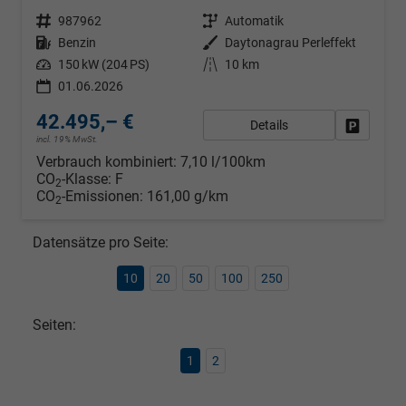
Fahrzeugnr.
987962
Getriebe
Automatik
Kraftstoff
Benzin
Außenfarbe
Daytonagrau Perleffekt
Leistung
150 kW (204 PS)
Kilometerstand
10 km
01.06.2026
42.495,– €
Details
Fahrzeug
incl. 19% MwSt.
Verbrauch kombiniert:
7,10 l/100km
CO
-Klasse:
F
2
CO
-Emissionen:
161,00 g/km
2
Datensätze pro Seite:
10
20
50
100
250
Seiten:
1
2