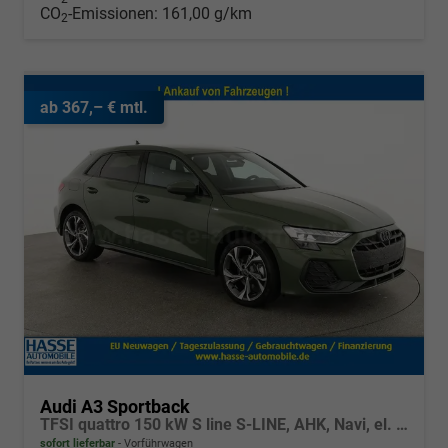
CO
-Emissionen:
161,00 g/km
2
ab 367,– € mtl.
Audi A3 Sportback
TFSI quattro 150 kW S line S-LINE, AHK, Navi, el. Klappe, Sound, Winter, 18-Zoll, 3-J. Garantie
sofort lieferbar
Vorführwagen