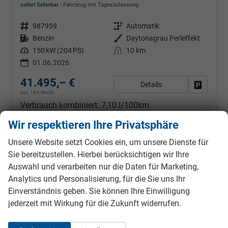
sofort lieferbar
Fahrzeug mit Tageszulassung
Fahrzeugnr.
987959
Getriebe
Automatik
Kraftstoff
Benzin
Außenfarbe
Daytonagrau Perleffekt
Leistung
150 kW (204 PS)
Kilometerstand
10 km
01.06.2026
41.495,– €
Details
Fahrzeug
incl. 19% MwSt.
Verbrauch kombiniert:
7,10 l/100km
CO
-Klasse:
F
2
Wir respektieren Ihre Privatsphäre
CO
-Emissionen:
161,00 g/km
2
Unsere Website setzt Cookies ein, um unsere Dienste für
Sie bereitzustellen. Hierbei berücksichtigen wir Ihre
Auswahl und verarbeiten nur die Daten für Marketing,
ab 367,– € mtl.
Analytics und Personalisierung, für die Sie uns Ihr
Einverständnis geben. Sie können Ihre Einwilligung
jederzeit mit Wirkung für die Zukunft widerrufen.