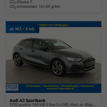
CO
-Klasse:
F
2
CO
-Emissionen:
161,00 g/km
2
ab 367,– € mtl.
Audi A3 Sportback
TFSI quattro 150 kW S line S-LINE, Navi, el. Klappe, Sound, Winter, 18-Zoll, 3-J. Garantie