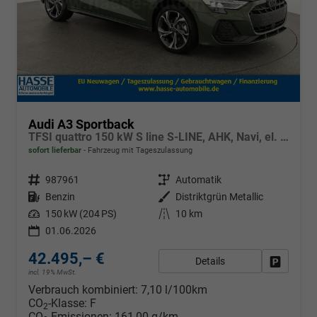
Audi A3 Sportback
TFSI quattro 150 kW S line S-LINE, AHK, Navi, el. Klappe, Sound, Winter, 18-Zoll, 3-J. Garantie
sofort lieferbar
Fahrzeug mit Tageszulassung
Fahrzeugnr.
987961
Getriebe
Automatik
Kraftstoff
Benzin
Außenfarbe
Distriktgrün Metallic
Leistung
150 kW (204 PS)
Kilometerstand
10 km
01.06.2026
42.495,– €
Details
Fahrzeug
incl. 19% MwSt.
Verbrauch kombiniert:
7,10 l/100km
CO
-Klasse:
F
2
CO
-Emissionen:
161,00 g/km