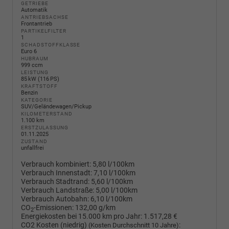
GETRIEBE
Automatik
ANTRIEBSACHSE
Frontantrieb
PARTIKELFILTER
1
SCHADSTOFFKLASSE
Euro 6
HUBRAUM
999 ccm
LEISTUNG
85 kW (116 PS)
KRAFTSTOFF
Benzin
KATEGORIE
SUV/Geländewagen/Pickup
KILOMETERSTAND
1.100 km
ERSTZULASSUNG
01.11.2025
ZUSTAND
unfallfrei
Verbrauch kombiniert:
5,80 l/100km
Verbrauch Innenstadt:
7,10 l/100km
Verbrauch Stadtrand:
5,60 l/100km
Verbrauch Landstraße:
5,00 l/100km
Verbrauch Autobahn:
6,10 l/100km
CO
-Emissionen:
132,00 g/km
2
Energiekosten bei 15.000 km pro Jahr:
1.517,28 €
CO2 Kosten (niedrig)
:
(Kosten Durchschnitt 10 Jahre)