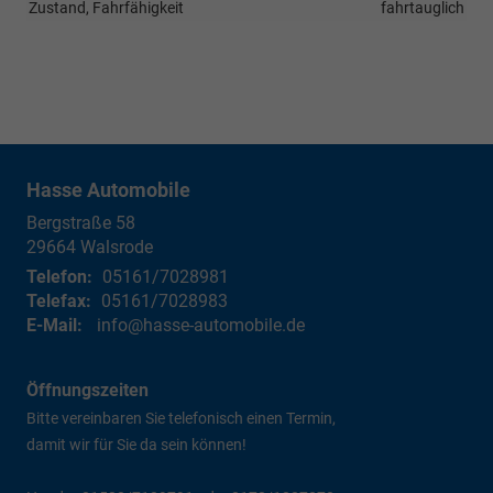
Zustand, Fahrfähigkeit
fahrtauglich
Hasse Automobile
Bergstraße 58
29664
Walsrode
Telefon:
05161/7028981
Telefax:
05161/7028983
E-Mail:
info@hasse-automobile.de
Öffnungszeiten
Bitte vereinbaren Sie telefonisch einen Termin,
damit wir für Sie da sein können!