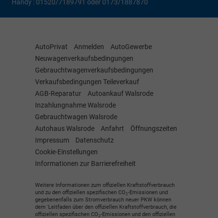
Handy : 01520/7189791 oder 0173/1887870
AutoPrivat
Anmelden
AutoGewerbe
Neuwagenverkaufsbedingungen
Gebrauchtwagenverkaufsbedingungen
Verkaufsbedingungen Teileverkauf
AGB-Reparatur
Autoankauf Walsrode
Inzahlungnahme Walsrode
Gebrauchtwagen Walsrode
Autohaus Walsrode
Anfahrt
Öffnungszeiten
Impressum
Datenschutz
Cookie-Einstellungen
Informationen zur Barrierefreiheit
Weitere Informationen zum offiziellen Kraftstoffverbrauch
und zu den offiziellen spezifischen CO
-Emissionen und
2
gegebenenfalls zum Stromverbrauch neuer PKW können
dem 'Leitfaden über den offiziellen Kraftstoffverbrauch, die
offiziellen spezifischen CO
-Emissionen und den offiziellen
2