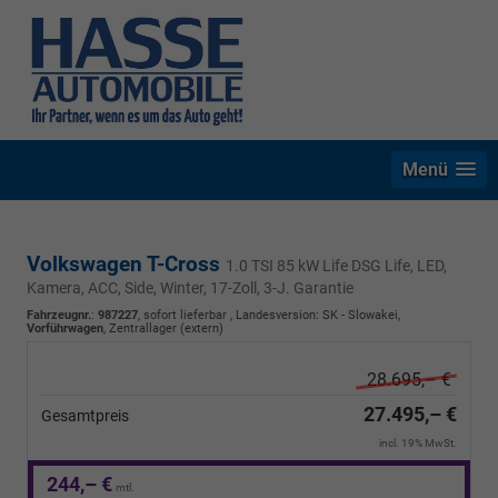
Menü
Volkswagen T-Cross
1.0 TSI 85 kW Life DSG Life, LED,
Kamera, ACC, Side, Winter, 17-Zoll, 3-J. Garantie
Fahrzeugnr.
:
987227
,
sofort lieferbar
, Landesversion: SK - Slowakei,
Vorführwagen
, Zentrallager (extern)
28.695,– €
27.495,– €
Gesamtpreis
incl. 19% MwSt.
244,– €
mtl.