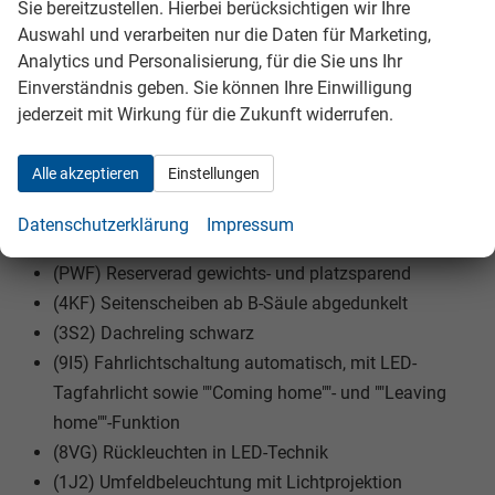
EXTRAS:
Sie bereitzustellen. Hierbei berücksichtigen wir Ihre
Auswahl und verarbeiten nur die Daten für Marketing,
(V73) 4 Leichtmetallräder ""Bangalore"" 6,5 J x 17
Analytics und Personalisierung, für die Sie uns Ihr
(6YD) Außenspiegel elektrisch einstell-, anklapp- und
Einverständnis geben. Sie können Ihre Einwilligung
beheizbar, mit Beifahrerspiegelabsenkung
jederzeit mit Wirkung für die Zukunft widerrufen.
(VL6) Fußgänger- und Radfahrererkennung
(3GD) Gepäckraumboden in 2 Höhen einstellbar, für
Alle akzeptieren
Einstellungen
ebene Ladefläche
(ZBB) Infotainment-Paket ""Ready 2 Discover""
Datenschutzerklärung
Impressum
(PLA) Licht-und-Sicht-Paket inkl. ""Light Assist""
(PWF) Reserverad gewichts- und platzsparend
(4KF) Seitenscheiben ab B-Säule abgedunkelt
(3S2) Dachreling schwarz
(9I5) Fahrlichtschaltung automatisch, mit LED-
Tagfahrlicht sowie ""Coming home""- und ""Leaving
home""-Funktion
(8VG) Rückleuchten in LED-Technik
(1J2) Umfeldbeleuchtung mit Lichtprojektion