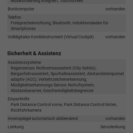
Musikstreaming integriert, Touchscreen
Bordcomputer
vorhanden
Telefon
Freisprecheinrichtung, Bluetooth, Induktionsladen für
Smartphones
Volldigitales Kombiinstrument (Virtual Cockpit)
vorhanden
Sicherheit & Assistenz
Assistenzsysteme
Regensensor, Notbremsassistent (City-Safety),
Berganfahrassistent, Spurhalteassistent, Abstandstempomat
adaptiv (ACC), Verkehrzeichenerkennung,
Müdigkeitserkennungs-Sensor, Notrufsystem,
Abstandswarner, Geschwindigkeitsbegrenzer
Einparkhilfe
Park Distance Control vorne, Park Distance Control hinten,
Rückfahrkamera
Innenspiegel automatisch abblendend
vorhanden
Lenkung
Servolenkung