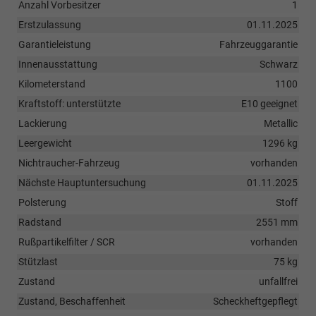
Anzahl Vorbesitzer
1
Erstzulassung
01.11.2025
Garantieleistung
Fahrzeuggarantie
Innenausstattung
Schwarz
Kilometerstand
1100
Kraftstoff: unterstützte
E10 geeignet
Lackierung
Metallic
Leergewicht
1296 kg
Nichtraucher-Fahrzeug
vorhanden
Nächste Hauptuntersuchung
01.11.2025
Polsterung
Stoff
Radstand
2551 mm
Rußpartikelfilter / SCR
vorhanden
Stützlast
75 kg
Zustand
unfallfrei
Zustand, Beschaffenheit
Scheckheftgepflegt