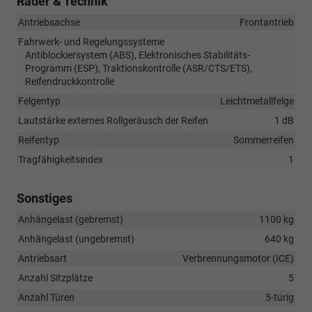
Räder & Technik
Antriebsachse
Frontantrieb
Fahrwerk- und Regelungssysteme
Antiblockiersystem (ABS), Elektronisches Stabilitäts-
Programm (ESP), Traktionskontrolle (ASR/CTS/ETS),
Reifendruckkontrolle
Felgentyp
Leichtmetallfelge
Lautstärke externes Rollgeräusch der Reifen
1 dB
Reifentyp
Sommerreifen
Tragfähigkeitsindex
1
Sonstiges
Anhängelast (gebremst)
1100 kg
Anhängelast (ungebremst)
640 kg
Antriebsart
Verbrennungsmotor (ICE)
Anzahl Sitzplätze
5
Anzahl Türen
5-türig