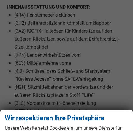
INNENAUSSTATTUNG UND KOMFORT:
(4R4) Fensterheber elektrisch
(3H2) Beifahrersitzlehne komplett umklappbar
(3A2) ISOFIX-Halteösen für Kindersitze auf den
äußeren Rücksitzen sowie auf dem Beifahrersitz, i-
Size-kompatibel
(7P4) Lendenwirbelstützen vorn
(6E3) Mittelarmlehne vorne
(4I3) Schlüsselloses Schließ- und Startsystem
""Keyless Access"" ohne SAFE-Verriegelung
(N2H) Sitzmittelbahnen der Vordersitze und der
äußeren Rücksitzplätze in Stoff ""Life""
(3L3) Vordersitze mit Höheneinstellung
(2FE) Multifunktionslenkrad in Leder, mit
Wir respektieren Ihre Privatsphäre
Schaltwippen
Unsere Website setzt Cookies ein, um unsere Dienste für