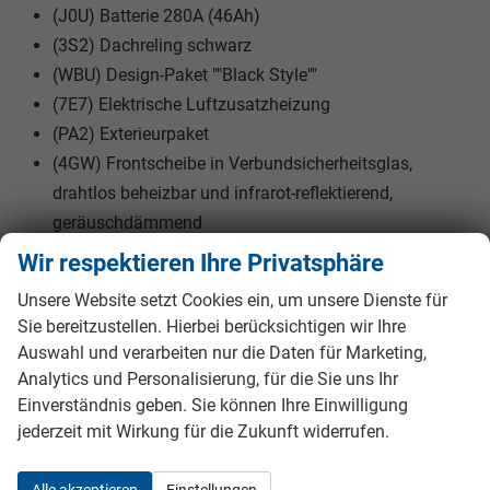
(J0U) Batterie 280A (46Ah)
(3S2) Dachreling schwarz
(WBU) Design-Paket ""Black Style""
(7E7) Elektrische Luftzusatzheizung
(PA2) Exterieurpaket
(4GW) Frontscheibe in Verbundsicherheitsglas,
drahtlos beheizbar und infrarot-reflektierend,
geräuschdämmend
(6M5) Gepäcknetz und Ablagenetz seitlich links
Wir respektieren Ihre Privatsphäre
(3GN) Gepäckraumboden in 2 Höhen einstellbar, für
Unsere Website setzt Cookies ein, um unsere Dienste für
ebene Ladefläche
Sie bereitzustellen. Hierbei berücksichtigen wir Ihre
(J9D) Hochvolt-Batterie 82 kWh (brutto)
Auswahl und verarbeiten nur die Daten für Marketing,
(8IV) IQ.LIGHT - LED-Matrix-Scheinwerfer mit
Analytics und Personalisierung, für die Sie uns Ihr
automatischer Fahrlichtschaltung,
Einverständnis geben. Sie können Ihre Einwilligung
Schlechtwetterlicht, Begrüßungsfunktion
jederzeit mit Wirkung für die Zukunft widerrufen.
(PBE) Interieurpaket
(PBP) Komfortpaket inkl. Navigationssystem
Alle akzeptieren
Einstellungen