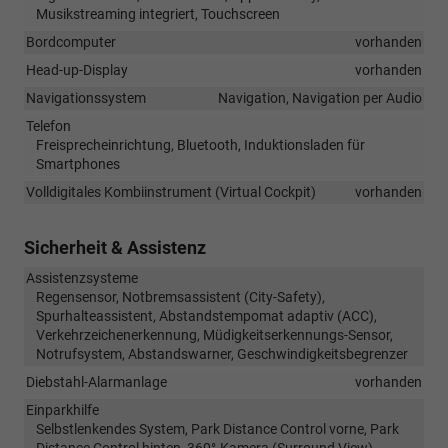
Musikstreaming integriert, Touchscreen
Bordcomputer
vorhanden
Head-up-Display
vorhanden
Navigationssystem
Navigation, Navigation per Audio
Telefon
Freisprecheinrichtung, Bluetooth, Induktionsladen für
Smartphones
Volldigitales Kombiinstrument (Virtual Cockpit)
vorhanden
Sicherheit & Assistenz
Assistenzsysteme
Regensensor, Notbremsassistent (City-Safety),
Spurhalteassistent, Abstandstempomat adaptiv (ACC),
Verkehrzeichenerkennung, Müdigkeitserkennungs-Sensor,
Notrufsystem, Abstandswarner, Geschwindigkeitsbegrenzer
Diebstahl-Alarmanlage
vorhanden
Einparkhilfe
Selbstlenkendes System, Park Distance Control vorne, Park
Distance Control hinten, 360°-Kamera (Surround View),