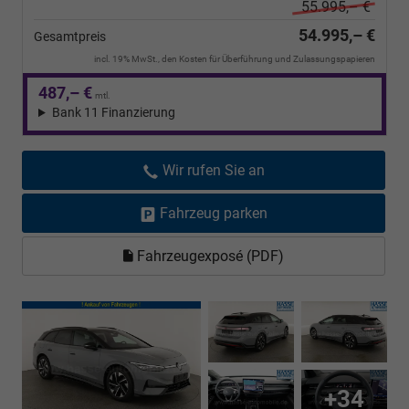
55.995,– €
54.995,– €
Gesamtpreis
incl. 19% MwSt., den Kosten für Überführung und Zulassungspapieren
487,– €
mtl.
Bank 11 Finanzierung
Wir rufen Sie an
Fahrzeug parken
Fahrzeugexposé (PDF)
+34