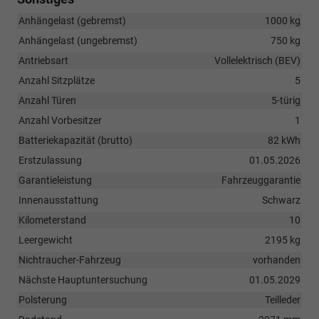
Anhängelast (gebremst)
1000 kg
Anhängelast (ungebremst)
750 kg
Antriebsart
Vollelektrisch (BEV)
Anzahl Sitzplätze
5
Anzahl Türen
5-türig
Anzahl Vorbesitzer
1
Batteriekapazität (brutto)
82 kWh
Erstzulassung
01.05.2026
Garantieleistung
Fahrzeuggarantie
Innenausstattung
Schwarz
Kilometerstand
10
Leergewicht
2195 kg
Nichtraucher-Fahrzeug
vorhanden
Nächste Hauptuntersuchung
01.05.2029
Polsterung
Teilleder