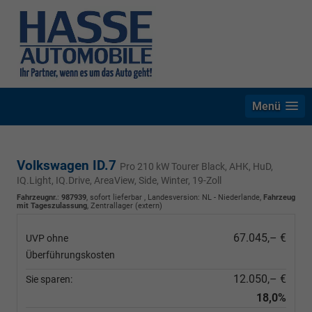
Menü
Volkswagen ID.7
Pro 210 kW Tourer Black, AHK, HuD,
IQ.Light, IQ.Drive, AreaView, Side, Winter, 19-Zoll
Fahrzeugnr.
:
987939
,
sofort lieferbar
, Landesversion: NL - Niederlande,
Fahrzeug
mit Tageszulassung
, Zentrallager (extern)
67.045,– €
UVP ohne
Überführungskosten
12.050,– €
Sie sparen:
18,0%