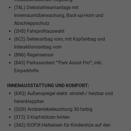
(7AL) Diebstahlwarnanlage mit
Innenraumüberwachung, Back-up-Horn und
Abschleppschutz
(2H5) Fahrprofilauswahl
(6C2) Seitenairbag vorn, mit Kopfairbag und
Interaktionsairbag vorn
(8N6) Regensensor
(8A5) Parkassistent ""Park Assist Pro"", inkl.
Einparkhilfe
INNENAUSSTATTUNG UND KOMFORT:
(6XQ) Außenspiegel elektr. einstell-/ heizbar und
heranklappbar
(QQ9) Ambientebeleuchtung 30-farbig
(3T2) 3 Kopfstützen hinten
(3A2) ISOFIX-Halteösen für Kindersitze auf den