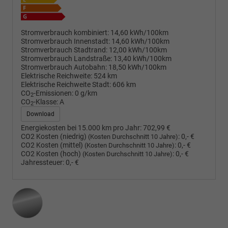
Stromverbrauch kombiniert:
14,60 kWh/100km
Stromverbrauch Innenstadt:
14,60 kWh/100km
Stromverbrauch Stadtrand:
12,00 kWh/100km
Stromverbrauch Landstraße:
13,40 kWh/100km
Stromverbrauch Autobahn:
18,50 kWh/100km
Elektrische Reichweite:
524 km
Elektrische Reichweite Stadt:
606 km
CO
-Emissionen:
0 g/km
2
CO
-Klasse:
A
2
Download
Energiekosten bei 15.000 km pro Jahr:
702,99 €
CO2 Kosten (niedrig)
:
0,- €
(Kosten Durchschnitt 10 Jahre)
CO2 Kosten (mittel)
:
0,- €
(Kosten Durchschnitt 10 Jahre)
CO2 Kosten (hoch)
:
0,- €
(Kosten Durchschnitt 10 Jahre)
Jahressteuer:
0,- €