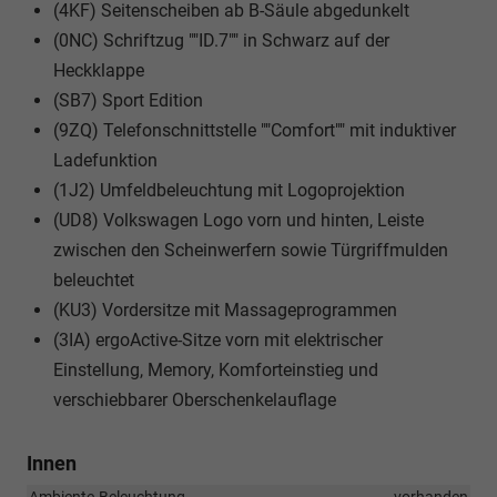
(4KF) Seitenscheiben ab B-Säule abgedunkelt
(0NC) Schriftzug ""ID.7"" in Schwarz auf der
Heckklappe
(SB7) Sport Edition
(9ZQ) Telefonschnittstelle ""Comfort"" mit induktiver
Ladefunktion
(1J2) Umfeldbeleuchtung mit Logoprojektion
(UD8) Volkswagen Logo vorn und hinten, Leiste
zwischen den Scheinwerfern sowie Türgriffmulden
beleuchtet
(KU3) Vordersitze mit Massageprogrammen
(3IA) ergoActive-Sitze vorn mit elektrischer
Einstellung, Memory, Komforteinstieg und
verschiebbarer Oberschenkelauflage
Innen
Ambiente-Beleuchtung
vorhanden