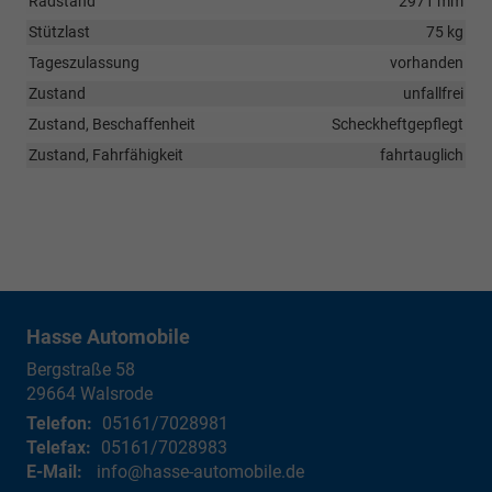
Radstand
2971 mm
Stützlast
75 kg
Tageszulassung
vorhanden
Zustand
unfallfrei
Zustand, Beschaffenheit
Scheckheftgepflegt
Zustand, Fahrfähigkeit
fahrtauglich
Hasse Automobile
Bergstraße 58
29664
Walsrode
Telefon:
05161/7028981
Telefax:
05161/7028983
E-Mail:
info@hasse-automobile.de