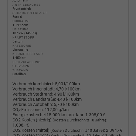
Automatik
ANTRIEBSACHSE
Frontantrieb
SCHADSTOFFKLASSE
Euro 6
HUBRAUM
1.199 ccm
LEISTUNG
107 kW (145 PS)
KRAFTSTOFF
Benzin
KATEGORIE
Limousine
KILOMETERSTAND
1.450 km
ERSTZULASSUNG
01.12.2025
ZUSTAND
unfallfrei
Verbrauch kombiniert:
5,00 l/100km
Verbrauch Innenstadt:
4,70 l/100km
Verbrauch Stadtrand:
4,90 l/100km
Verbrauch Landstraße:
4,40 l/100km
Verbrauch Autobahn:
5,70 l/100km
CO
-Emissionen:
112,00 g/km
2
Energiekosten bei 15.000 km pro Jahr:
1.308,00 €
CO2 Kosten (niedrig)
:
(Kosten Durchschnitt 10 Jahre)
1.008,- €
CO2 Kosten (mittel)
:
2.394,- €
(Kosten Durchschnitt 10 Jahre)
CO2 Kosten (hoch)
:
3.696,- €
(Kosten Durchschnitt 10 Jahre)