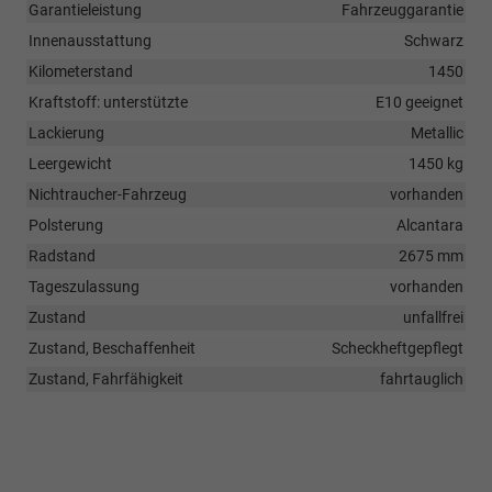
Garantieleistung
Fahrzeuggarantie
Innenausstattung
Schwarz
Kilometerstand
1450
Kraftstoff: unterstützte
E10 geeignet
Lackierung
Metallic
Leergewicht
1450 kg
Nichtraucher-Fahrzeug
vorhanden
Polsterung
Alcantara
Radstand
2675 mm
Tageszulassung
vorhanden
Zustand
unfallfrei
Zustand, Beschaffenheit
Scheckheftgepflegt
Zustand, Fahrfähigkeit
fahrtauglich