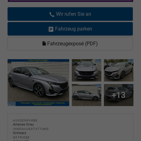
Wir rufen Sie an
Fahrzeug parken
Fahrzeugexposé (PDF)
+13
AUSSENFARBE
Artense Grau
INNENAUSSTATTUNG
Schwarz
GETRIEBE