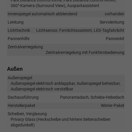
Park Distance Control vorne, Park Distance Control hinten,
360°-Kamera (Surround View), Ausparkassistent
Innenspiegel automatisch abblendend
vorhanden
Lenkung
Servolenkung
Lichttechnik
Lichtsensor, Fernlichtassistent, LED-Tagfahrlicht
Pannenhilfe
Pannenkit
Zentralverriegelung
Zentralverriegelung mit Funkfernbedienung
Außen
Außenspiegel
Außenspiegel elektrisch anklappbar, Außenspiegel beheizbar,
Außenspiegel elektrisch verstellbar
Dachausführung
Panoramadach, Schiebe-Hebedach
Herstellerpaket
Winter-Paket
Scheiben, Verglasung
Privacy Glass (Heckscheibe und hintere Seitenscheiben
abgedunkelt)