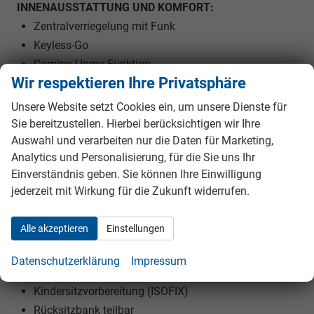
INNENAUSSTATTUNG UND KOMFORT:
Zentralverriegelung mit Funk
Keyless-Go
Coming-Home-Funktion
Wir respektieren Ihre Privatsphäre
Leaving-Home-Funktion
Außenspiegel elektrisch verstellbar
Unsere Website setzt Cookies ein, um unsere Dienste für
Außenspiegel beheizbar
Sie bereitzustellen. Hierbei berücksichtigen wir Ihre
Außenspiegel elektrisch anklappbar
Auswahl und verarbeiten nur die Daten für Marketing,
Analytics und Personalisierung, für die Sie uns Ihr
Elektrische Fensterheber vorne und hinten
Einverständnis geben. Sie können Ihre Einwilligung
Ambiente-Beleuchtung
jederzeit mit Wirkung für die Zukunft widerrufen.
Massage-Sitz
Vordersitze höhenverstellbar
Alle akzeptieren
Einstellungen
Fahrersitz mit Memory-Funktion
Elektrische Lendenwirbelstütze
Datenschutzerklärung
Impressum
Mittelarmlehne
Kindersitzvorbereitung (ISOFIX)
Rücksitzbank teilbar