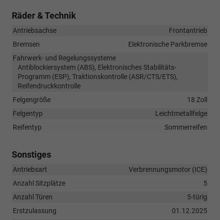
Räder & Technik
Antriebsachse
Frontantrieb
Bremsen
Elektronische Parkbremse
Fahrwerk- und Regelungssysteme
Antiblockiersystem (ABS), Elektronisches Stabilitäts-
Programm (ESP), Traktionskontrolle (ASR/CTS/ETS),
Reifendruckkontrolle
Felgengröße
18 Zoll
Felgentyp
Leichtmetallfelge
Reifentyp
Sommerreifen
Sonstiges
Antriebsart
Verbrennungsmotor (ICE)
Anzahl Sitzplätze
5
Anzahl Türen
5-türig
Erstzulassung
01.12.2025