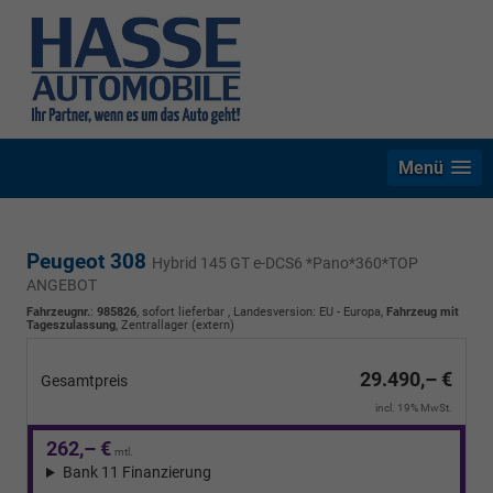
Menü
Peugeot 308
Hybrid 145 GT e-DCS6 *Pano*360*TOP
ANGEBOT
Fahrzeugnr.
:
985826
,
sofort lieferbar
, Landesversion: EU - Europa,
Fahrzeug mit
Tageszulassung
, Zentrallager (extern)
29.490,– €
Gesamtpreis
incl. 19% MwSt.
262,– €
mtl.
Bank 11 Finanzierung