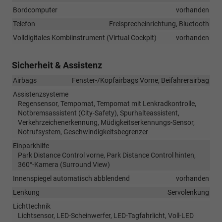
Bordcomputer
vorhanden
Telefon
Freisprecheinrichtung, Bluetooth
Volldigitales Kombiinstrument (Virtual Cockpit)
vorhanden
Sicherheit & Assistenz
Airbags
Fenster-/Kopfairbags Vorne, Beifahrerairbag
Assistenzsysteme
Regensensor, Tempomat, Tempomat mit Lenkradkontrolle,
Notbremsassistent (City-Safety), Spurhalteassistent,
Verkehrzeichenerkennung, Müdigkeitserkennungs-Sensor,
Notrufsystem, Geschwindigkeitsbegrenzer
Einparkhilfe
Park Distance Control vorne, Park Distance Control hinten,
360°-Kamera (Surround View)
Innenspiegel automatisch abblendend
vorhanden
Lenkung
Servolenkung
Lichttechnik
Lichtsensor, LED-Scheinwerfer, LED-Tagfahrlicht, Voll-LED