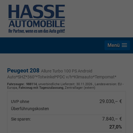
Menü
Peugeot 208
Allure Turbo 100 PS Android
Auto*SHZ*360°*Totwinkel*PDC v/h*Klimaauto*Tempomat*
Fahrzeugnr.
:
988114
, unverbindliche Lieferzeit:
30.11.2026
, Landesversion: EU -
Europa,
Fahrzeug mit Tageszulassung
, Zentrallager (extern)
29.030,– €
UVP ohne
Überführungskosten
7.840,– €
Sie sparen:
27,0%