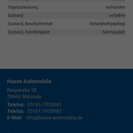
Tageszulassung
vorhanden
Zustand
unfallfrei
Zustand, Beschaffenheit
Scheckheftgepflegt
Zustand, Fahrfähigkeit
fahrtauglich
Hasse Automobile
Bergstraße 58
29664
Walsrode
Telefon:
05161/7028981
Telefax:
05161/7028983
E-Mail:
info@hasse-automobile.de