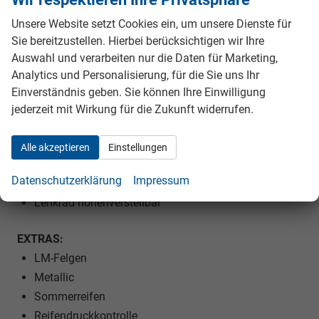
Unsere Website setzt Cookies ein, um unsere Dienste für
INNENAUSSTATTUNG UND KOMFORT:
Sie bereitzustellen. Hierbei berücksichtigen wir Ihre
Zentralverriegelung mit Funk
Auswahl und verarbeiten nur die Daten für Marketing,
Außenspiegel elektrisch verstellbar
Analytics und Personalisierung, für die Sie uns Ihr
Außenspiegel beheizbar
Einverständnis geben. Sie können Ihre Einwilligung
Elektrische Fensterheber vorne und hinten
jederzeit mit Wirkung für die Zukunft widerrufen.
Polsterstoff
Fahrersitz höhenverstellbar
Alle akzeptieren
Einstellungen
Kindersitzvorbereitung (ISOFIX)
Datenschutzerklärung
Impressum
Rücksitzbank teilbar
Lenkrad höhenverstellbar
EXTRAS:
LM-Felgen
Metallic
Sommerreifen
Reifendruckkontrolle