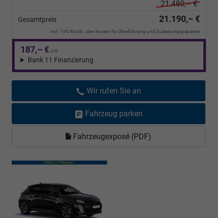
21.480,– €
21.190,– €
Gesamtpreis
incl. 19% MwSt., den Kosten für Überführung und Zulassungspapieren
187,– €
mtl.
Bank 11 Finanzierung
Wir rufen Sie an
Fahrzeug parken
Fahrzeugexposé (PDF)