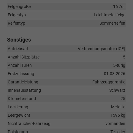
Felgengröße
16 Zoll
Felgentyp
Leichtmetallfelge
Reifentyp
Sommerreifen
Sonstiges
Antriebsart
Verbrennungsmotor (ICE)
Anzahl Sitzplätze
5
Anzahl Türen
5-türig
Erstzulassung
01.08.2026
Garantieleistung
Fahrzeuggarantie
Innenausstattung
Schwarz
Kilometerstand
25
Lackierung
Metallic
Leergewicht
1595 kg
Nichtraucher-Fahrzeug
vorhanden
Polsterung
Teilleder