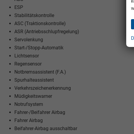
k
ESP
w
Stabilitätskontrolle
ASC (Traktionskontrolle)
ASR (Antriebsschlupfregelung)
D
Servolenkung
Start-/Stopp-Automatik
Lichtsensor
Regensensor
Notbremsassistent (F.A.)
Spurhalteassistent
Verkehrszeichenerkennung
Müdigkeitswarner
Notrufsystem
Fahrer-/Beifahrer Airbag
Fahrer Airbag
Beifahrer-Airbag ausschaltbar