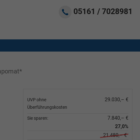
05161 / 7028981
empomat*
29.030,– €
UVP ohne
Überführungskosten
7.840,– €
Sie sparen:
27,0%
21.480,– €