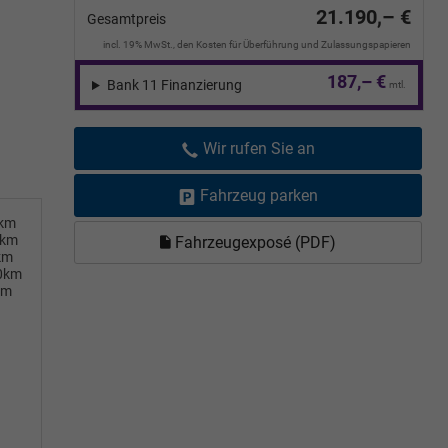
21.190,– €
Gesamtpreis
incl. 19% MwSt., den Kosten für Überführung und Zulassungspapieren
187,– €
Bank 11 Finanzierung
mtl.
Wir rufen Sie an
Fahrzeug parken
0km
0km
Fahrzeugexposé (PDF)
km
00km
km