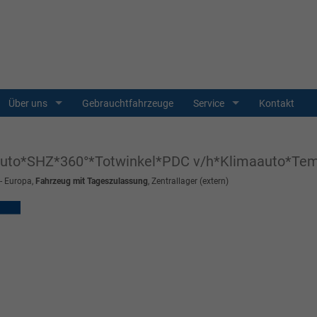
Über uns
Gebrauchtfahrzeuge
Service
Kontakt
d Auto*SHZ*360°*Totwinkel*PDC v/h*Klimaauto*T
 - Europa,
Fahrzeug mit Tageszulassung
, Zentrallager (extern)