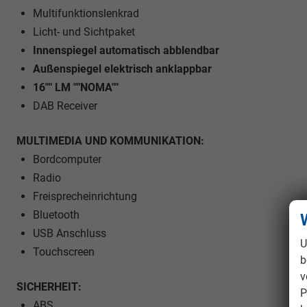
Multifunktionslenkrad
Licht- und Sichtpaket
Innenspiegel automatisch abblendbar
Außenspiegel elektrisch anklappbar
16"" LM ""NOMA""
DAB Receiver
MULTIMEDIA UND KOMMUNIKATION:
Bordcomputer
Radio
Freisprecheinrichtung
Bluetooth
USB Anschluss
U
Touchscreen
b
v
SICHERHEIT:
P
ABS