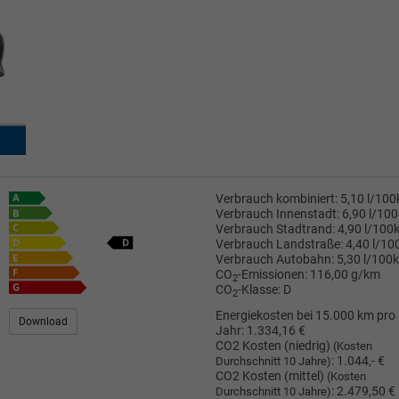
Verbrauch kombiniert:
5,10 l/10
Verbrauch Innenstadt:
6,90 l/10
Verbrauch Stadtrand:
4,90 l/100
Verbrauch Landstraße:
4,40 l/1
Verbrauch Autobahn:
5,30 l/100
CO
-Emissionen:
116,00 g/km
2
CO
-Klasse:
D
2
Energiekosten bei 15.000 km pro
Download
Jahr:
1.334,16 €
CO2 Kosten (niedrig)
(Kosten
:
1.044,- €
Durchschnitt 10 Jahre)
CO2 Kosten (mittel)
(Kosten
:
2.479,50 €
Durchschnitt 10 Jahre)