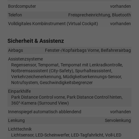
Bordcomputer
vorhanden
Telefon
Freisprecheinrichtung, Bluetooth
Volldigitales Kombiinstrument (Virtual Cockpit)
vorhanden
Sicherheit & Assistenz
Airbags
Fenster-/Kopfairbags Vorne, Beifahrerairbag
Assistenzsysteme
Regensensor, Tempomat, Tempomat mit Lenkradkontrolle,
Notbremsassistent (City-Safety), Spurhalteassistent,
Verkehrzeichenerkennung, Müdigkeitserkennungs-Sensor,
Notrufsystem, Geschwindigkeitsbegrenzer
Einparkhilfe
Park Distance Control vorne, Park Distance Control hinten,
360°-Kamera (Surround View)
Innenspiegel automatisch abblendend
vorhanden
Lenkung
Servolenkung
Lichttechnik
Lichtsensor, LED-Scheinwerfer, LED-Tagfahrlicht, Voll-LED