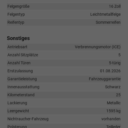
Felgengröße
16 Zoll
Felgentyp
Leichtmetallfelge
Reifentyp
Sommerreifen
Sonstiges
Antriebsart
Verbrennungsmotor (ICE)
Anzahl Sitzplätze
5
Anzahl Türen
5-türig
Erstzulassung
01.08.2026
Garantieleistung
Fahrzeuggarantie
Innenausstattung
Schwarz
Kilometerstand
25
Lackierung
Metallic
Leergewicht
1595 kg
Nichtraucher-Fahrzeug
vorhanden
Polsterung
Teilleder