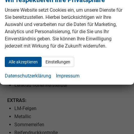
Unsere Website setzt Cookies ein, um unsere Dienste für
INNENAUSSTATTUNG UND KOMFORT:
Sie bereitzustellen. Hierbei berücksichtigen wir Ihre
Zentralverriegelung mit Funk
Auswahl und verarbeiten nur die Daten für Marketing,
Außenspiegel elektrisch verstellbar
Analytics und Personalisierung, für die Sie uns Ihr
Außenspiegel beheizbar
Einverständnis geben. Sie können Ihre Einwilligung
Elektrische Fensterheber vorne und hinten
jederzeit mit Wirkung für die Zukunft widerrufen.
Polsterstoff
Fahrersitz höhenverstellbar
Alle akzeptieren
Einstellungen
Kindersitzvorbereitung (ISOFIX)
Datenschutzerklärung
Impressum
Rücksitzbank teilbar
Lenkrad höhenverstellbar
EXTRAS:
LM-Felgen
Metallic
Sommerreifen
Reifendruckkontrolle