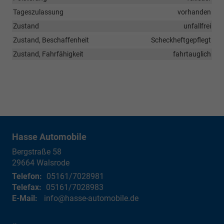
Tageszulassung
vorhanden
Zustand
unfallfrei
Zustand, Beschaffenheit
Scheckheftgepflegt
Zustand, Fahrfähigkeit
fahrtauglich
Hasse Automobile
Bergstraße 58
29664
Walsrode
Telefon:
05161/7028981
Telefax:
05161/7028983
E-Mail:
info@hasse-automobile.de