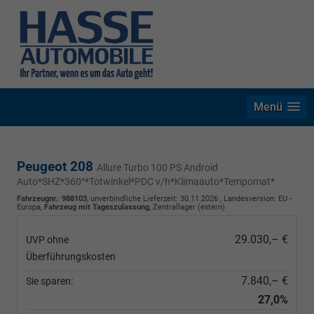
Menü
Peugeot 208
Allure Turbo 100 PS Android
Auto*SHZ*360°*Totwinkel*PDC v/h*Klimaauto*Tempomat*
Fahrzeugnr.
:
988103
, unverbindliche Lieferzeit:
30.11.2026
, Landesversion: EU -
Europa,
Fahrzeug mit Tageszulassung
, Zentrallager (extern)
29.030,– €
UVP ohne
Überführungskosten
7.840,– €
Sie sparen:
27,0%