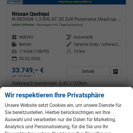
Nissan Qashqai
N-DESIGN 1,3 DIG AT 20 Zoll Panorama Head-up 360° Alcantara Navi el Heckklappe
sofort lieferbar
Neuwagen mit Tageszulassung
Fahrzeugnr.
988392
Getriebe
Automatik
Kraftstoff
Benzin
Außenfarbe
Ceramic Grey / schwarzes Dach
Leistung
116 kW (158 PS)
Kilometerstand
10 km
03.02.2026
33.749,– €
Details
Fahrzeug
incl. 19% MwSt.
Verbrauch kombiniert:
6,40 l/100km
CO
-Klasse:
E
2
Wir respektieren Ihre Privatsphäre
CO
-Emissionen:
144,00 g/km
2
Unsere Website setzt Cookies ein, um unsere Dienste für
Sie bereitzustellen. Hierbei berücksichtigen wir Ihre
Auswahl und verarbeiten nur die Daten für Marketing,
ab 312,– € mtl.
Analytics und Personalisierung, für die Sie uns Ihr