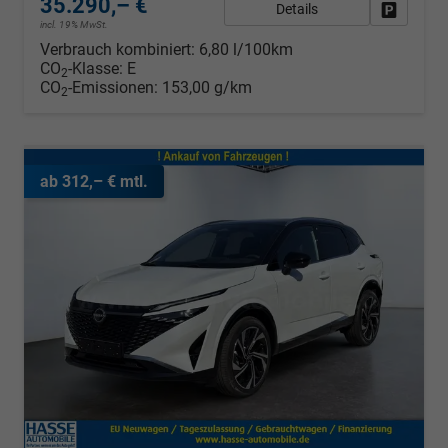
35.290,– €
Details
Fahrzeug
incl. 19% MwSt.
Verbrauch kombiniert:
6,80 l/100km
CO
-Klasse:
E
2
CO
-Emissionen:
153,00 g/km
2
ab 312,– € mtl.