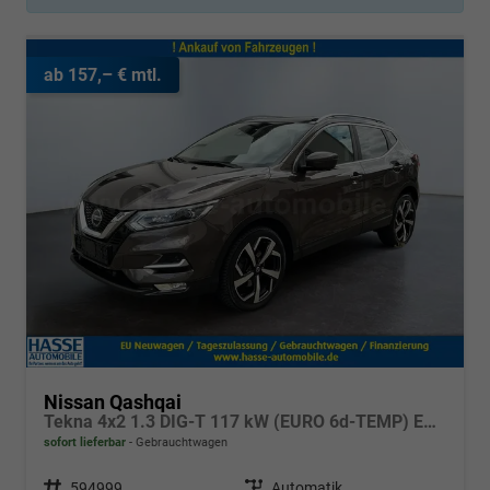
ab 157,– € mtl.
Nissan Qashqai
Tekna 4x2 1.3 DIG-T 117 kW (EURO 6d-TEMP) EU6d-T
sofort lieferbar
Gebrauchtwagen
Fahrzeugnr.
594999
Getriebe
Automatik