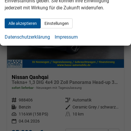
Einverständnis geben. Sie können Ihre Einwilligung
jederzeit mit Wirkung für die Zukunft widerrufen.
Alle akzeptieren
Einstellungen
Datenschutzerklärung
Impressum
Nissan Qashqai
Tekna+ 1,3 DIG 4x4 20 Zoll Panorama Head-up 360° Leder Massage Navi el Heckklappe
sofort lieferbar
Neuwagen mit Tageszulassung
Fahrzeugnr.
988406
Getriebe
Automatik
Kraftstoff
Benzin
Außenfarbe
Ceramic Grey / schwarzes Dach
Leistung
116 kW (158 PS)
Kilometerstand
10 km
04.04.2026