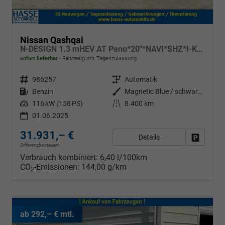
Nissan Qashqai
N-DESIGN 1.3 mHEV AT Pano*20"*NAVI*SHZ*I-Key*
sofort lieferbar
Fahrzeug mit Tageszulassung
Fahrzeugnr.
986257
Getriebe
Automatik
Kraftstoff
Benzin
Außenfarbe
Magnetic Blue / schwarzes Dach
Leistung
116 kW (158 PS)
Kilometerstand
8.400 km
01.06.2025
31.931,– €
Details
Fahrzeug
Differenzbesteuert
Verbrauch kombiniert:
6,40 l/100km
CO
-Emissionen:
144,00 g/km
2
ab 292,– € mtl.