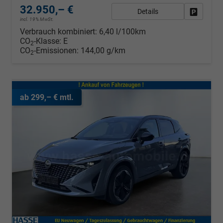
32.950,– €
Details
Fahrzeug
incl. 19% MwSt.
Verbrauch kombiniert:
6,40 l/100km
CO
-Klasse:
E
2
CO
-Emissionen:
144,00 g/km
2
ab 299,– € mtl.