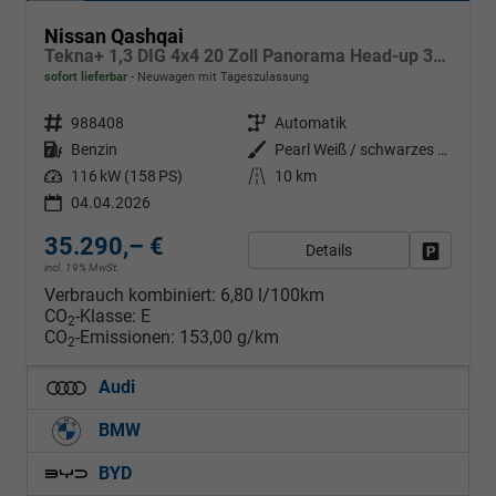
Nissan Qashqai
Tekna+ 1,3 DIG 4x4 20 Zoll Panorama Head-up 360° Leder Massage Navi el Heckklappe
sofort lieferbar
Neuwagen mit Tageszulassung
Fahrzeugnr.
988408
Getriebe
Automatik
Kraftstoff
Benzin
Außenfarbe
Pearl Weiß / schwarzes Dach
Leistung
116 kW (158 PS)
Kilometerstand
10 km
04.04.2026
35.290,– €
Details
Fahrzeug
incl. 19% MwSt.
Verbrauch kombiniert:
6,80 l/100km
CO
-Klasse:
E
2
CO
-Emissionen:
153,00 g/km
2
Audi
BMW
BYD