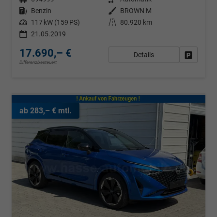
Kraftstoff
Benzin
Außenfarbe
BROWN M
Leistung
117 kW (159 PS)
Kilometerstand
80.920 km
21.05.2019
17.690,– €
Details
Fahrzeug
Differenzbesteuert
ab 283,– € mtl.