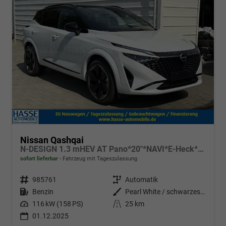
Nissan Qashqai
N-DESIGN 1.3 mHEV AT Pano*20"*NAVI*E-Heck*SHZ*HeadUp*I-Key*E-Sitz*
sofort lieferbar
Fahrzeug mit Tageszulassung
Fahrzeugnr.
985761
Getriebe
Automatik
Kraftstoff
Benzin
Außenfarbe
Pearl White / schwarzes Dach
Leistung
116 kW (158 PS)
Kilometerstand
25 km
01.12.2025