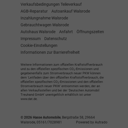
Verkaufsbedingungen Teileverkauf
AGB-Reparatur
Autoankauf Walsrode
Inzahlungnahme Walsrode
Gebrauchtwagen Walsrode
Autohaus Walsrode
Anfahrt
Öffnungszeiten
Impressum
Datenschutz
Cookie-Einstellungen
Informationen zur Barrierefreiheit
Weitere Informationen zum offiziellen Kraftstoffverbrauch
und zu den offiziellen spezifischen CO
-Emissionen und
2
gegebenenfalls zum Stromverbrauch neuer PKW können
dem 'Leitfaden über den offiziellen Kraftstoffverbrauch, die
offiziellen spezifischen CO
-Emissionen und den offiziellen
2
Stromverbrauch neuer PKW' entnommen werden, der an
allen Verkaufsstellen und bei der 'Deutschen Automobil
Treuhand GmbH' unentgeltlich erhältlich ist unter
www.dat.de.
© 2026
Hasse Automobile
,
Bergstraße 58
,
29664
Walsrode,
05161/7028981
Powered by Autrado