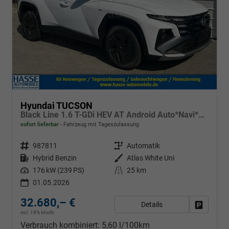
Hyundai TUCSON
Black Line 1.6 T-GDi HEV AT Android Auto*Navi*SHZ*Kamera*2Z Klimaauto*
sofort lieferbar
Fahrzeug mit Tageszulassung
Fahrzeugnr.
987811
Getriebe
Automatik
Kraftstoff
Hybrid Benzin
Außenfarbe
Atlas White Uni
Leistung
176 kW (239 PS)
Kilometerstand
25 km
01.05.2026
32.680,– €
Details
Fahrzeug
incl. 19% MwSt.
Verbrauch kombiniert:
5,60 l/100km