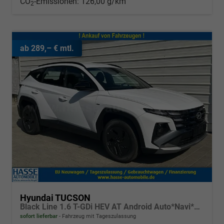
CO
-Emissionen:
126,00 g/km
2
ab 289,– € mtl.
Hyundai TUCSON
Black Line 1.6 T-GDi HEV AT Android Auto*Navi*SHZ*Kamera*2Z Klimaauto*
sofort lieferbar
Fahrzeug mit Tageszulassung