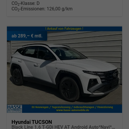
CO
-Klasse:
D
2
CO
-Emissionen:
126,00 g/km
2
ab 289,– € mtl.
Hyundai TUCSON
Black Line 1.6 T-GDi HEV AT Android Auto*Navi*SHZ*Kamera*2Z Klimaauto*