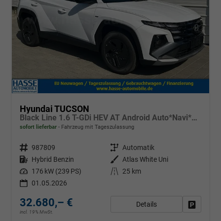
Hyundai TUCSON
Black Line 1.6 T-GDi HEV AT Android Auto*Navi*SHZ*Kamera*2Z Klimaauto*
sofort lieferbar
Fahrzeug mit Tageszulassung
Fahrzeugnr.
987809
Getriebe
Automatik
Kraftstoff
Hybrid Benzin
Außenfarbe
Atlas White Uni
Leistung
176 kW (239 PS)
Kilometerstand
25 km
01.05.2026
32.680,– €
Details
Fahrzeug
incl. 19% MwSt.