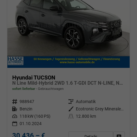
Hyundai TUCSON
N Line Mild-Hybrid 2WD 1.6 T-GDI DCT N-LINE, Navi, 19-Zoll, Teilleder
sofort lieferbar
Gebrauchtwagen
Fahrzeugnr.
988947
Getriebe
Automatik
Kraftstoff
Benzin
Außenfarbe
Ecotronic Grey Mineraleffekt
Leistung
118 kW (160 PS)
Kilometerstand
12.800 km
01.10.2024
30.436,– €
Details
Fahrzeug