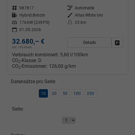
Fahrzeugnr.
987817
Getriebe
Automatik
Kraftstoff
Hybrid Benzin
Außenfarbe
Atlas White Uni
Leistung
176 kW (239 PS)
Kilometerstand
25 km
01.05.2026
32.680,– €
Details
Fahrzeug
incl. 19% MwSt.
Verbrauch kombiniert:
5,60 l/100km
CO
-Klasse:
D
2
CO
-Emissionen:
126,00 g/km
2
Datensätze pro Seite:
10
20
50
100
250
Seite: