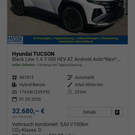
Hyundai TUCSON
Black Line 1.6 T-GDi HEV AT Android Auto*Navi*SHZ*Kamera*2Z Klimaauto*
sofort lieferbar
Fahrzeug mit Tageszulassung
Fahrzeugnr.
987815
Getriebe
Automatik
Kraftstoff
Hybrid Benzin
Außenfarbe
Atlas White Uni
Leistung
176 kW (239 PS)
Kilometerstand
25 km
01.05.2026
32.680,– €
Details
Fahrzeug
incl. 19% MwSt.
Verbrauch kombiniert:
5,60 l/100km
CO
-Klasse:
D
2