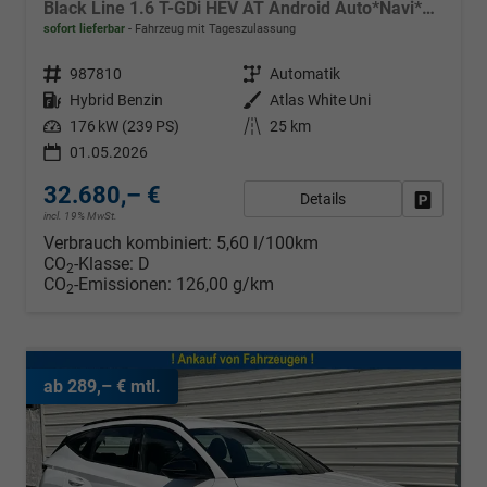
Black Line 1.6 T-GDi HEV AT Android Auto*Navi*SHZ*Kamera*2Z Klimaauto*
sofort lieferbar
Fahrzeug mit Tageszulassung
Fahrzeugnr.
987810
Getriebe
Automatik
Kraftstoff
Hybrid Benzin
Außenfarbe
Atlas White Uni
Leistung
176 kW (239 PS)
Kilometerstand
25 km
01.05.2026
32.680,– €
Details
Fahrzeug
incl. 19% MwSt.
Verbrauch kombiniert:
5,60 l/100km
CO
-Klasse:
D
2
CO
-Emissionen:
126,00 g/km
2
ab 289,– € mtl.