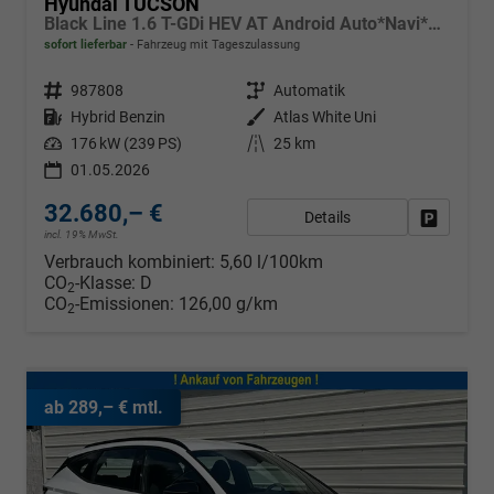
Hyundai TUCSON
Black Line 1.6 T-GDi HEV AT Android Auto*Navi*SHZ*Kamera*2Z Klimaauto*
sofort lieferbar
Fahrzeug mit Tageszulassung
Fahrzeugnr.
987808
Getriebe
Automatik
Kraftstoff
Hybrid Benzin
Außenfarbe
Atlas White Uni
Leistung
176 kW (239 PS)
Kilometerstand
25 km
01.05.2026
32.680,– €
Details
Fahrzeug
incl. 19% MwSt.
Verbrauch kombiniert:
5,60 l/100km
CO
-Klasse:
D
2
CO
-Emissionen:
126,00 g/km
2
ab 289,– € mtl.