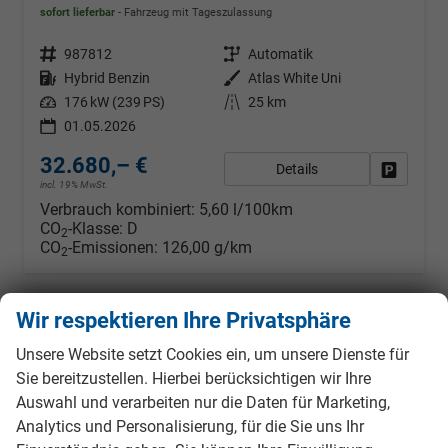
sofort lieferbar
Fahrzeug mit Tageszulassung
Fahrzeugnr.
987812
Getriebe
Automatik
Kraftstoff
Hybrid Benzin
Außenfarbe
Atlas White Uni
Leistung
176 kW (239 PS)
Kilometerstand
25 km
01.05.2026
32.680,– €
Details
Fahrzeug
incl. 19% MwSt.
Verbrauch kombiniert:
5,60 l/100km
CO
-Klasse:
D
2
CO
-Emissionen:
126,00 g/km
2
Wir respektieren Ihre Privatsphäre
ab 289,– € mtl.
Unsere Website setzt Cookies ein, um unsere Dienste für
Sie bereitzustellen. Hierbei berücksichtigen wir Ihre
Auswahl und verarbeiten nur die Daten für Marketing,
Analytics und Personalisierung, für die Sie uns Ihr