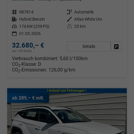
Fahrzeugnr.
987814
Getriebe
Automatik
Kraftstoff
Hybrid Benzin
Außenfarbe
Atlas White Uni
Leistung
176 kW (239 PS)
Kilometerstand
25 km
01.05.2026
32.680,– €
Details
Fahrzeug
incl. 19% MwSt.
Verbrauch kombiniert:
5,60 l/100km
CO
-Klasse:
D
2
CO
-Emissionen:
126,00 g/km
2
ab 289,– € mtl.