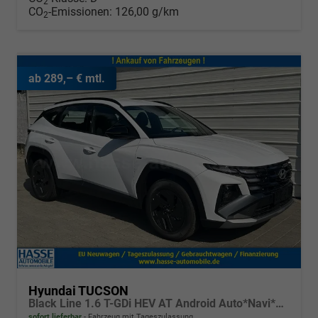
2
CO
-Emissionen:
126,00 g/km
2
ab 289,– € mtl.
Hyundai TUCSON
Black Line 1.6 T-GDi HEV AT Android Auto*Navi*SHZ*Kamera*2Z Klimaauto*
sofort lieferbar
Fahrzeug mit Tageszulassung