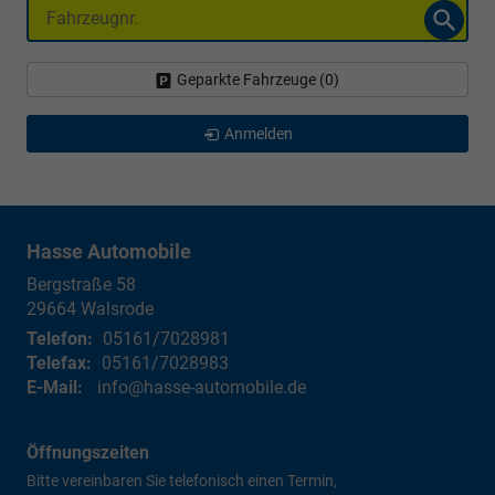
Fahrzeugnr.
Geparkte Fahrzeuge (
0
)
Anmelden
Hasse Automobile
Bergstraße 58
29664
Walsrode
Telefon:
05161/7028981
Telefax:
05161/7028983
E-Mail:
info@hasse-automobile.de
Öffnungszeiten
Bitte vereinbaren Sie telefonisch einen Termin,