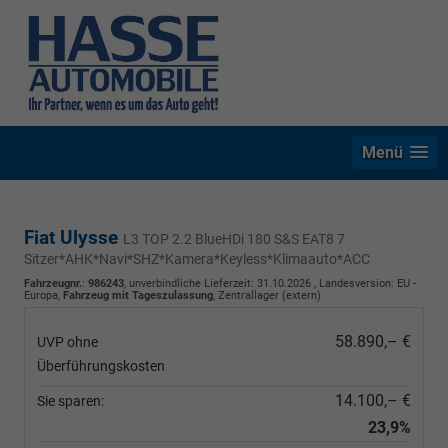
Menü
Fiat Ulysse
L3 TOP 2.2 BlueHDi 180 S&S EAT8 7
Sitzer*AHK*Navi*SHZ*Kamera*Keyless*Klimaauto*ACC
Fahrzeugnr.
:
986243
, unverbindliche Lieferzeit:
31.10.2026
, Landesversion: EU -
Europa,
Fahrzeug mit Tageszulassung
, Zentrallager (extern)
58.890,– €
UVP ohne
Überführungskosten
14.100,– €
Sie sparen:
23,9%