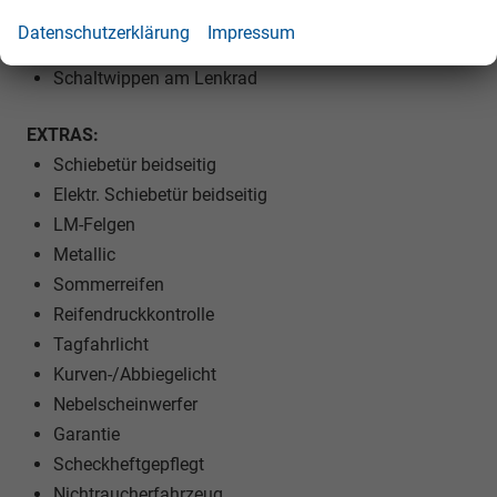
Rücksitzbank teilbar
Datenschutzerklärung
Impressum
Lenkrad höhenverstellbar
Schaltwippen am Lenkrad
EXTRAS:
Schiebetür beidseitig
Elektr. Schiebetür beidseitig
LM-Felgen
Metallic
Sommerreifen
Reifendruckkontrolle
Tagfahrlicht
Kurven-/Abbiegelicht
Nebelscheinwerfer
Garantie
Scheckheftgepflegt
Nichtraucherfahrzeug