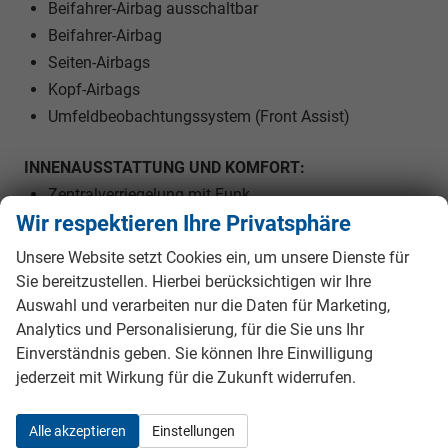
Beifahrer-Airbag ausschaltbar
Beifahrer-Airbag
Seiten-Airbags
Kopf-Airbags
Umfeldbeobachtungssystem (Front Assist)
INNENAUSSTATTUNG UND KOMFORT:
Zentralverriegelung mit Funk
Wir respektieren Ihre Privatsphäre
Keyless-Go
Außenspiegel elektrisch verstellbar
Unsere Website setzt Cookies ein, um unsere Dienste für
Außenspiegel beheizbar
Sie bereitzustellen. Hierbei berücksichtigen wir Ihre
Außenspiegel elektrisch anklappbar
Auswahl und verarbeiten nur die Daten für Marketing,
Analytics und Personalisierung, für die Sie uns Ihr
Elektrische Fensterheber vorne
Einverständnis geben. Sie können Ihre Einwilligung
Polsterstoff
jederzeit mit Wirkung für die Zukunft widerrufen.
Vordersitze höhenverstellbar
Armlehnen vorne
Alle akzeptieren
Einstellungen
Kindersitzvorbereitung (ISOFIX)