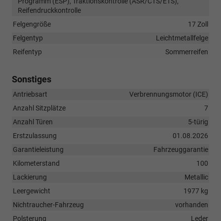
Programm (ESP), Traktionskontrolle (ASR/CTS/ETS),
Reifendruckkontrolle
Felgengröße
17 Zoll
Felgentyp
Leichtmetallfelge
Reifentyp
Sommerreifen
Sonstiges
Antriebsart
Verbrennungsmotor (ICE)
Anzahl Sitzplätze
7
Anzahl Türen
5-türig
Erstzulassung
01.08.2026
Garantieleistung
Fahrzeuggarantie
Kilometerstand
100
Lackierung
Metallic
Leergewicht
1977 kg
Nichtraucher-Fahrzeug
vorhanden
Polsterung
Leder