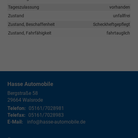
Tageszulassung
vorhanden
Zustand
unfallfrei
Zustand, Beschaffenheit
Scheckheftgepflegt
Zustand, Fahrfähigkeit
fahrtauglich
Hasse Automobile
Bergstraße 58
29664
Walsrode
Telefon:
05161/7028981
Telefax:
05161/7028983
E-Mail:
info@hasse-automobile.de