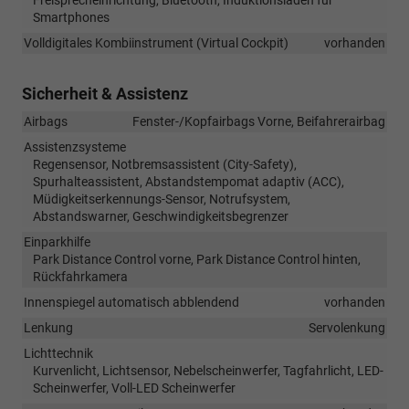
Smartphones
Volldigitales Kombiinstrument (Virtual Cockpit)
vorhanden
Sicherheit & Assistenz
Airbags
Fenster-/Kopfairbags Vorne, Beifahrerairbag
Assistenzsysteme
Regensensor, Notbremsassistent (City-Safety),
Spurhalteassistent, Abstandstempomat adaptiv (ACC),
Müdigkeitserkennungs-Sensor, Notrufsystem,
Abstandswarner, Geschwindigkeitsbegrenzer
Einparkhilfe
Park Distance Control vorne, Park Distance Control hinten,
Rückfahrkamera
Innenspiegel automatisch abblendend
vorhanden
Lenkung
Servolenkung
Lichttechnik
Kurvenlicht, Lichtsensor, Nebelscheinwerfer, Tagfahrlicht, LED-
Scheinwerfer, Voll-LED Scheinwerfer