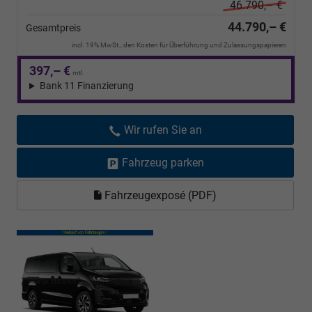
46.790,– €
44.790,– €
Gesamtpreis
incl. 19% MwSt., den Kosten für Überführung und Zulassungspapieren
397,– €
mtl.
Bank 11 Finanzierung
Wir rufen Sie an
Fahrzeug parken
Fahrzeugexposé (PDF)