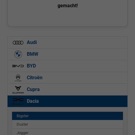
gemacht!
Audi
BMW
BYD
Citroën
Cupra
Dacia
Bigster
Duster
Jogger