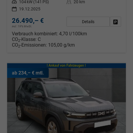
Leistung
104 kW (141 PS)
Kilometerstand
20 km
19.12.2025
26.490,– €
Details
Fahrzeug
incl. 19% MwSt.
Verbrauch kombiniert:
4,70 l/100km
CO
-Klasse:
C
2
CO
-Emissionen:
105,00 g/km
2
ab 234,– € mtl.