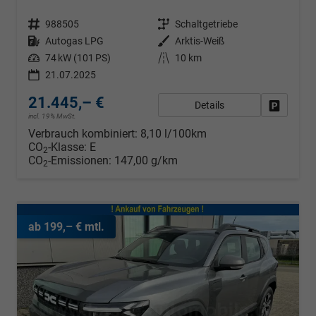
Fahrzeugnr.
988505
Getriebe
Schaltgetriebe
Kraftstoff
Autogas LPG
Außenfarbe
Arktis-Weiß
Leistung
74 kW (101 PS)
Kilometerstand
10 km
21.07.2025
21.445,– €
Details
Fahrzeug
incl. 19% MwSt.
Verbrauch kombiniert:
8,10 l/100km
CO
-Klasse:
E
2
CO
-Emissionen:
147,00 g/km
2
ab 199,– € mtl.