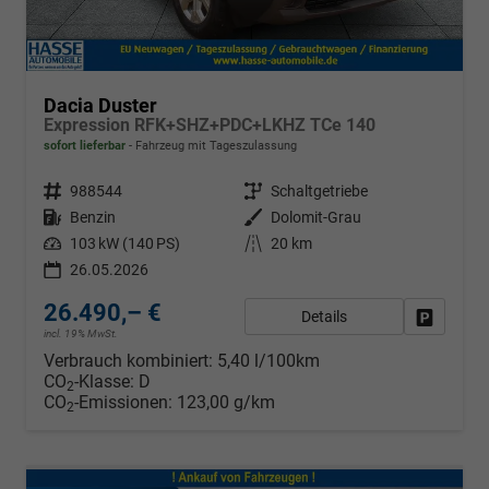
Dacia Duster
Expression RFK+SHZ+PDC+LKHZ TCe 140
sofort lieferbar
Fahrzeug mit Tageszulassung
Fahrzeugnr.
988544
Getriebe
Schaltgetriebe
Kraftstoff
Benzin
Außenfarbe
Dolomit-Grau
Leistung
103 kW (140 PS)
Kilometerstand
20 km
26.05.2026
26.490,– €
Details
Fahrzeug
incl. 19% MwSt.
Verbrauch kombiniert:
5,40 l/100km
CO
-Klasse:
D
2
CO
-Emissionen:
123,00 g/km
2