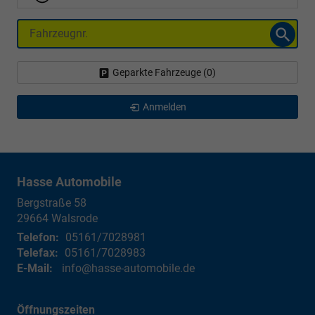
Fahrzeugnr.
Geparkte Fahrzeuge (
0
)
Anmelden
Hasse Automobile
Bergstraße 58
29664
Walsrode
Telefon:
05161/7028981
Telefax:
05161/7028983
E-Mail:
info@hasse-automobile.de
Öffnungszeiten