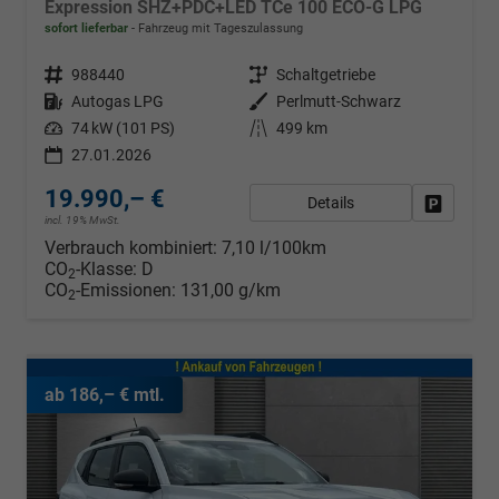
Expression SHZ+PDC+LED TCe 100 ECO-G LPG
sofort lieferbar
Fahrzeug mit Tageszulassung
Fahrzeugnr.
988440
Getriebe
Schaltgetriebe
Kraftstoff
Autogas LPG
Außenfarbe
Perlmutt-Schwarz
Leistung
74 kW (101 PS)
Kilometerstand
499 km
27.01.2026
19.990,– €
Details
Fahrzeug
incl. 19% MwSt.
Verbrauch kombiniert:
7,10 l/100km
CO
-Klasse:
D
2
CO
-Emissionen:
131,00 g/km
2
ab 186,– € mtl.