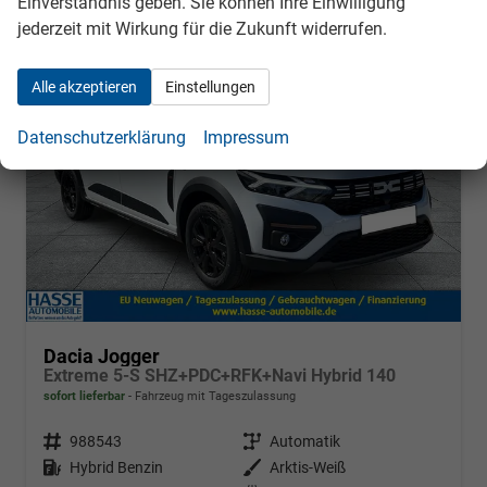
Einverständnis geben. Sie können Ihre Einwilligung
jederzeit mit Wirkung für die Zukunft widerrufen.
ab 234,– € mtl.
Alle akzeptieren
Einstellungen
Datenschutzerklärung
Impressum
Dacia Jogger
Extreme 5-S SHZ+PDC+RFK+Navi Hybrid 140
sofort lieferbar
Fahrzeug mit Tageszulassung
Fahrzeugnr.
988543
Getriebe
Automatik
Kraftstoff
Hybrid Benzin
Außenfarbe
Arktis-Weiß