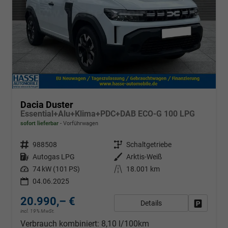
Dacia Duster
Essential+Alu+Klima+PDC+DAB ECO-G 100 LPG
sofort lieferbar
Vorführwagen
Fahrzeugnr.
988508
Getriebe
Schaltgetriebe
Kraftstoff
Autogas LPG
Außenfarbe
Arktis-Weiß
Leistung
74 kW (101 PS)
Kilometerstand
18.001 km
04.06.2025
20.990,– €
Details
Fahrzeug
incl. 19% MwSt.
Verbrauch kombiniert:
8,10 l/100km