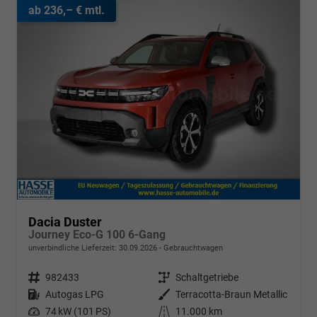
ab 236,– € mtl.
Dacia Duster
Journey Eco-G 100 6-Gang
unverbindliche Lieferzeit:
30.09.2026
Gebrauchtwagen
Fahrzeugnr.
982433
Getriebe
Schaltgetriebe
Kraftstoff
Autogas LPG
Außenfarbe
Terracotta-Braun Metallic
Leistung
74 kW (101 PS)
Kilometerstand
11.000 km