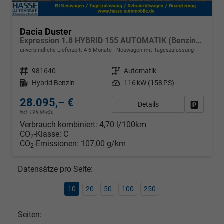
Dacia Duster
Expression 1.8 HYBRID 155 AUTOMATIK (Benzin/Elektro), 17" Alufelgen "TERGAN", Klimaanlage, Rückfahrkamera, Parksensoren hinten, LED-Scheinwerfer, Radio Media 10" + Smartphone-Spiegelung, Armlehne, Dachreling, Tempomat, Verkehrszeichenerkennung, Spurassistent
unverbindliche Lieferzeit: 4-6 Monate
Neuwagen mit Tageszulassung
Fahrzeugnr.
981640
Getriebe
Automatik
Kraftstoff
Hybrid Benzin
Leistung
116 kW (158 PS)
28.095,– €
Details
Fahrzeug
incl. 19% MwSt.
Verbrauch kombiniert:
4,70 l/100km
CO
-Klasse:
C
2
CO
-Emissionen:
107,00 g/km
2
Datensätze pro Seite:
10
20
50
100
250
Seiten: