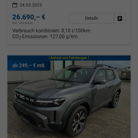
24.03.2025
26.690,– €
Details
Fahrzeug
incl. 19% MwSt.
Verbrauch kombiniert:
8,10 l/100km
CO
-Emissionen:
127,00 g/km
2
ab 249,– € mtl.