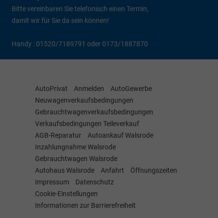
Bitte vereinbaren Sie telefonisch einen Termin,
damit wir für Sie da sein können!
Handy : 01520/7189791 oder 0173/1887870
AutoPrivat
Anmelden
AutoGewerbe
Neuwagenverkaufsbedingungen
Gebrauchtwagenverkaufsbedingungen
Verkaufsbedingungen Teileverkauf
AGB-Reparatur
Autoankauf Walsrode
Inzahlungnahme Walsrode
Gebrauchtwagen Walsrode
Autohaus Walsrode
Anfahrt
Öffnungszeiten
Impressum
Datenschutz
Cookie-Einstellungen
Informationen zur Barrierefreiheit