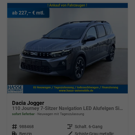
ab 227,– € mtl.
Dacia Jogger
110 Journey 7-Sitzer Navigation LED Alufelgen Sitzheizung Einparkhilfe Kamera 360° Keyless
sofort lieferbar
Neuwagen mit Tageszulassung
Fahrzeugnr.
988468
Getriebe
Schalt. 6-Gang
Kraftstoff
Benzin
Außenfarbe
Schiste Grau metallic