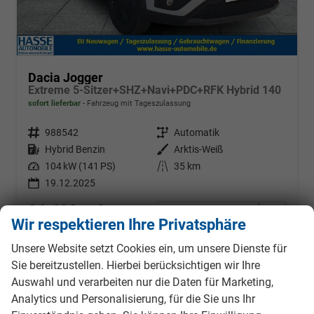
Dacia Jogger
Extreme 5-Sitzer+SHZ+Navi+PDC+RFK Hybrid 140
sofort lieferbar
Fahrzeug mit Tageszulassung
Fahrzeugnr.
988542
Getriebe
Automatik
Kraftstoff
Hybrid Benzin
Außenfarbe
Arktis-Weiß
Leistung
104 kW (141 PS)
Kilometerstand
35 km
19.12.2025
26.490,– €
Details
Fahrzeug
Wir respektieren Ihre Privatsphäre
incl. 19% MwSt.
Verbrauch kombiniert:
4,70 l/100km
Unsere Website setzt Cookies ein, um unsere Dienste für
CO
-Klasse:
C
2
Sie bereitzustellen. Hierbei berücksichtigen wir Ihre
CO
-Emissionen:
105,00 g/km
2
Auswahl und verarbeiten nur die Daten für Marketing,
Analytics und Personalisierung, für die Sie uns Ihr