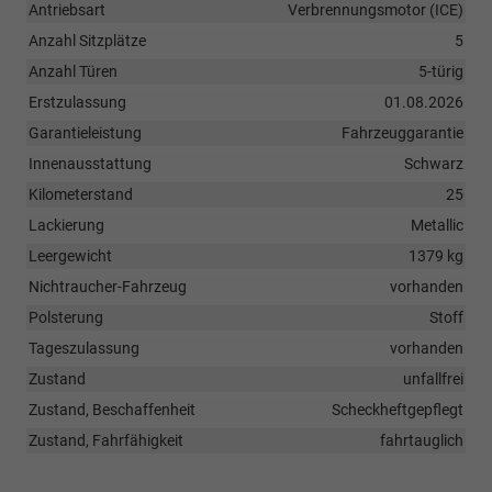
Antriebsart
Verbrennungsmotor (ICE)
Anzahl Sitzplätze
5
Anzahl Türen
5-türig
Erstzulassung
01.08.2026
Garantieleistung
Fahrzeuggarantie
Innenausstattung
Schwarz
Kilometerstand
25
Lackierung
Metallic
Leergewicht
1379 kg
Nichtraucher-Fahrzeug
vorhanden
Polsterung
Stoff
Tageszulassung
vorhanden
Zustand
unfallfrei
Zustand, Beschaffenheit
Scheckheftgepflegt
Zustand, Fahrfähigkeit
fahrtauglich