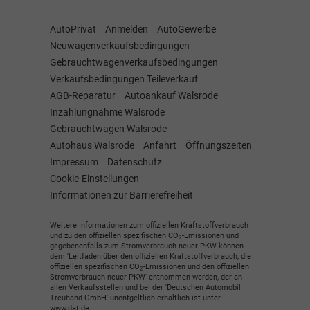
AutoPrivat
Anmelden
AutoGewerbe
Neuwagenverkaufsbedingungen
Gebrauchtwagenverkaufsbedingungen
Verkaufsbedingungen Teileverkauf
AGB-Reparatur
Autoankauf Walsrode
Inzahlungnahme Walsrode
Gebrauchtwagen Walsrode
Autohaus Walsrode
Anfahrt
Öffnungszeiten
Impressum
Datenschutz
Cookie-Einstellungen
Informationen zur Barrierefreiheit
Weitere Informationen zum offiziellen Kraftstoffverbrauch
und zu den offiziellen spezifischen CO
-Emissionen und
2
gegebenenfalls zum Stromverbrauch neuer PKW können
dem 'Leitfaden über den offiziellen Kraftstoffverbrauch, die
offiziellen spezifischen CO
-Emissionen und den offiziellen
2
Stromverbrauch neuer PKW' entnommen werden, der an
allen Verkaufsstellen und bei der 'Deutschen Automobil
Treuhand GmbH' unentgeltlich erhältlich ist unter
www.dat.de.