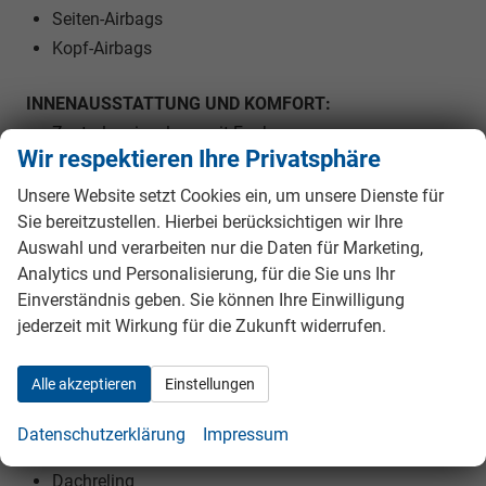
Seiten-Airbags
Kopf-Airbags
INNENAUSSTATTUNG UND KOMFORT:
Zentralverriegelung mit Funk
Wir respektieren Ihre Privatsphäre
Außenspiegel elektrisch verstellbar
Außenspiegel beheizbar
Unsere Website setzt Cookies ein, um unsere Dienste für
Außenspiegel elektrisch anklappbar
Sie bereitzustellen. Hierbei berücksichtigen wir Ihre
Auswahl und verarbeiten nur die Daten für Marketing,
Elektrische Fensterheber vorne und hinten
Analytics und Personalisierung, für die Sie uns Ihr
Fahrersitz höhenverstellbar
Einverständnis geben. Sie können Ihre Einwilligung
Armlehnen vorne
jederzeit mit Wirkung für die Zukunft widerrufen.
Kindersitzvorbereitung (ISOFIX)
Rücksitzbank teilbar
Alle akzeptieren
Einstellungen
Lenkrad höhenverstellbar
Datenschutzerklärung
Impressum
EXTRAS:
Dachreling