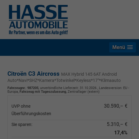
Menü
Citroën C3 Aircross
MAX Hybrid 145 6AT Android
Auto*Navi*SHZ*Kamera*Totwinkel*Keyless*17"*Klimaauto
Fahrzeugnr.
:
987205
, unverbindliche Lieferzeit:
31.10.2026
, Landesversion: EU -
Europa,
Fahrzeug mit Tageszulassung
, Zentrallager (extern)
30.590,– €
UVP ohne
Überführungskosten
5.310,– €
Sie sparen:
17,4%