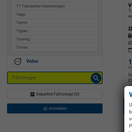
V
T7 Transporter Kastenwagen
1
Taigo
so
Tayron
Fahrz
Tiguan
Kraf
Touareg
Leis
Touran
1
Volvo
Di
V
Fahrzeugnr.
C
Geparkte Fahrzeuge (
0
)
U
a
Anmelden
b
v
P