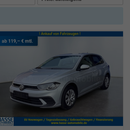
ab 119,– € mtl.