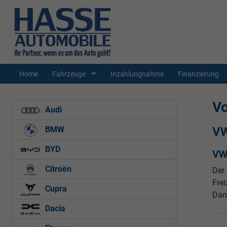
Home
Fahrzeuge
Inzahlungnahme
Finanzierung
V
Audi
VW
BMW
BYD
VW 
Citroën
Der 
Fre
Cupra
Dank
Dacia