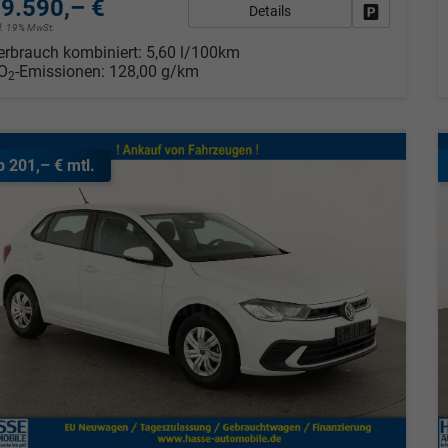
9.590,– €
Details
Fahrzeug pa
cl. 19% MwSt.
erbrauch kombiniert:
5,60 l/100km
O
-Emissionen:
128,00 g/km
2
b 201,– € mtl.