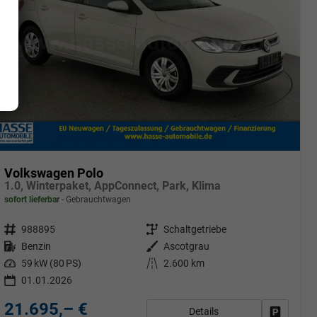
Volkswagen Polo
1.0, Winterpaket, AppConnect, Park, Klima
sofort lieferbar
Gebrauchtwagen
Fahrzeugnr.
988895
Getriebe
Schaltgetriebe
Kraftstoff
Benzin
Außenfarbe
Ascotgrau
Leistung
59 kW (80 PS)
Kilometerstand
2.600 km
01.01.2026
21.695,– €
Details
Fahrzeug