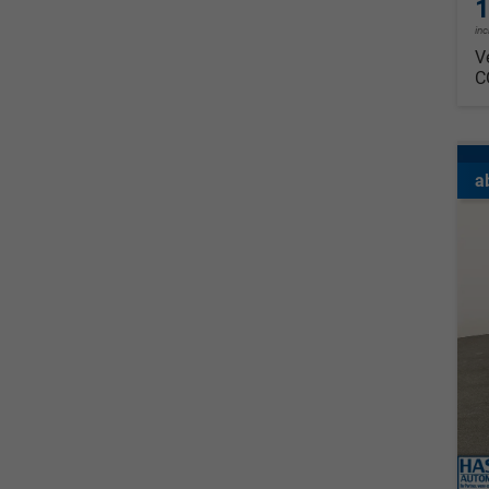
1
in
V
C
a