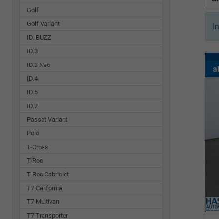
Golf
Golf Variant
I
ID. BUZZ
ID.3
ID.3 Neo
a
ID.4
ID.5
ID.7
Passat Variant
Polo
T-Cross
T-Roc
T-Roc Cabriolet
T7 California
T7 Multivan
T7 Transporter