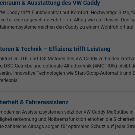
nenraum & Ausstattung des VW Caddy
W Caddy trifft Funktionalität auf Komfort. Hochwertige Sitze, f
gen für eine angenehme Fahrt – im Alltag wie auf Reisen. Das
otainmentsysteme machen den Caddy zu einem Wohlfühlort auf
oren & Technik – Effizienz trifft Leistung
 aktuellen TDI- und TSI-Motoren des VW Caddy verbinden kraftvo
g-DSG-Getriebe und optionale Allradtechnik (4MOTION) bleibt 
verän. Innovative Technologien wie Start-Stopp-Automatik und 
erlebnis.
herheit & Fahrerassistenz
 modernen Assistenzsystemen setzt der VW Caddy Maßstäbe in sei
igkeitserkennung und Notbremsfunktion erhöhen die Sicherheit f
e zahlreiche Airbags sorgen für optimalen Schutz auf jeder Stre