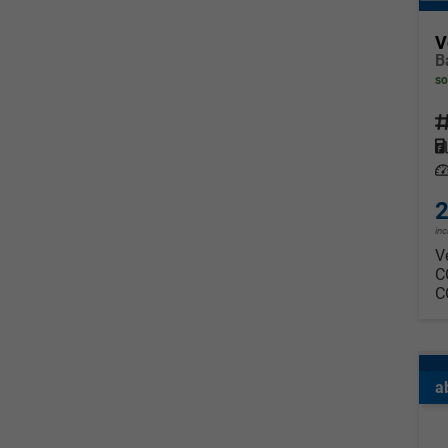
V
so
Fahrz
Kraf
Leis
2
in
V
C
C
a