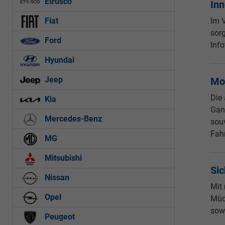
Etrusco
In
Im V
Fiat
sor
Ford
Inf
Hyundai
Jeep
Mot
Die
Kia
Gan
Mercedes-Benz
sou
Fahr
MG
Mitsubishi
Sic
Nissan
Mit
Opel
Müd
sowi
Peugeot