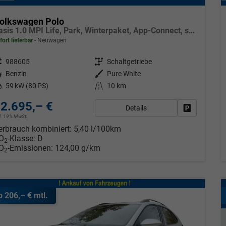
olkswagen Polo
Basis 1.0 MPI Life, Park, Winterpaket, App-Connect, sofort
fort lieferbar
Neuwagen
eugnr.
988605
Getriebe
Schaltgetriebe
tstoff
Benzin
Außenfarbe
Pure White
tung
59 kW (80 PS)
Kilometerstand
10 km
2.695,– €
Details
Fahrzeug pa
cl. 19% MwSt.
erbrauch kombiniert:
5,40 l/100km
O
-Klasse:
D
2
O
-Emissionen:
124,00 g/km
2
b 206,– € mtl.