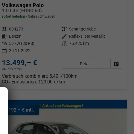
Volkswagen Polo
1.0 Life (EURO 6d)
sofort lieferbar
Gebrauchtwagen
Fahrzeugnr.
004273
Getriebe
Schaltgetriebe
Kraftstoff
Benzin
Außenfarbe
Reflexsilber Metallic
Leistung
59 kW (80 PS)
Kilometerstand
75.425 km
25.11.2022
13.499,– €
Details
rken
Fahrzeug
incl. 19% MwSt.
Verbrauch kombiniert:
5,40 l/100km
CO
-Emissionen:
123,00 g/km
2
ab 192,– € mtl.