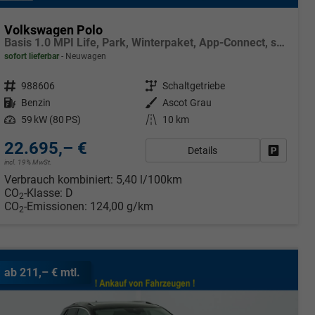
Volkswagen Polo
Basis 1.0 MPI Life, Park, Winterpaket, App-Connect, sofort
sofort lieferbar
Neuwagen
Fahrzeugnr.
988606
Getriebe
Schaltgetriebe
Kraftstoff
Benzin
Außenfarbe
Ascot Grau
Leistung
59 kW (80 PS)
Kilometerstand
10 km
22.695,– €
Details
rken
Fahrzeug
incl. 19% MwSt.
Verbrauch kombiniert:
5,40 l/100km
CO
-Klasse:
D
2
CO
-Emissionen:
124,00 g/km
2
ab 211,– € mtl.