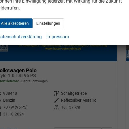
önnen Ihre Einwilligung jederzeit mit Wirkung für die Zukunft
iderrufen.
Alle akzeptieren
Einstellungen
atenschutzerklärung
Impressum
olkswagen Polo
tyle 1.0 TSI 95 PS
fort lieferbar
Gebrauchtwagen
eugnr.
988448
Getriebe
Schaltgetriebe
tstoff
Benzin
Außenfarbe
Reflexsilber Metallic
tung
70 kW (95 PS)
Kilometerstand
18.137 km
31.10.2024