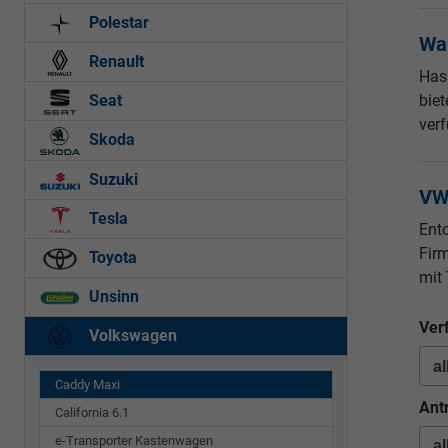
Polestar
Wa
Renault
Has
bie
Seat
verf
Skoda
Suzuki
VW
Tesla
Ent
Fir
Toyota
mit 
Unsinn
Ver
Volkswagen
Caddy Maxi
Ant
California 6.1
e-Transporter Kastenwagen