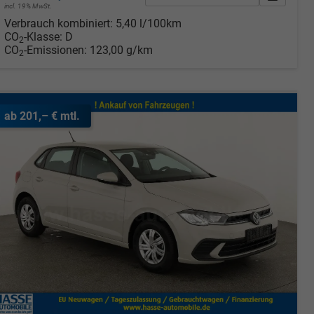
incl. 19% MwSt.
rken
Verbrauch kombiniert:
5,40 l/100km
CO
-Klasse:
D
2
CO
-Emissionen:
123,00 g/km
2
ab 201,– € mtl.