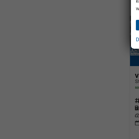
k
w
D
V
S
so
Fahrz
Kraf
Leis