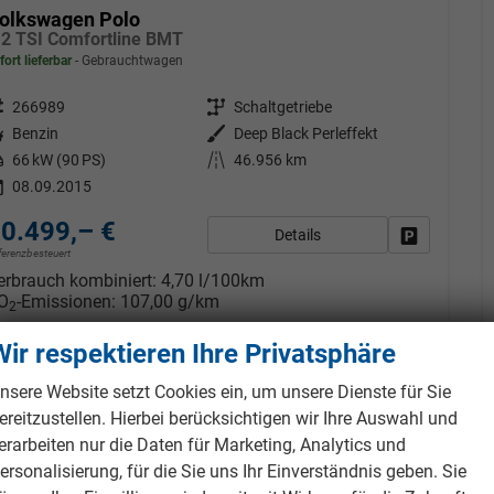
olkswagen Polo
.2 TSI Comfortline BMT
fort lieferbar
Gebrauchtwagen
eugnr.
266989
Getriebe
Schaltgetriebe
tstoff
Benzin
Außenfarbe
Deep Black Perleffekt
tung
66 kW (90 PS)
Kilometerstand
46.956 km
08.09.2015
0.499,– €
Details
Fahrzeug pa
fferenzbesteuert
erbrauch kombiniert:
4,70 l/100km
O
-Emissionen:
107,00 g/km
2
Wir respektieren Ihre Privatsphäre
nsere Website setzt Cookies ein, um unsere Dienste für Sie
b 173,– € mtl.
ereitzustellen. Hierbei berücksichtigen wir Ihre Auswahl und
erarbeiten nur die Daten für Marketing, Analytics und
ersonalisierung, für die Sie uns Ihr Einverständnis geben. Sie