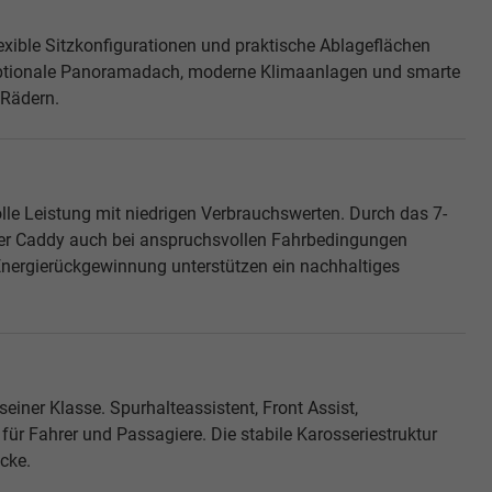
lexible Sitzkonfigurationen und praktische Ablageflächen
 optionale Panoramadach, moderne Klimaanlagen und smarte
 Rädern.
lle Leistung mit niedrigen Verbrauchswerten. Durch das 7-
der Caddy auch bei anspruchsvollen Fahrbedingungen
Energierückgewinnung unterstützen ein nachhaltiges
ner Klasse. Spurhalteassistent, Front Assist,
ür Fahrer und Passagiere. Die stabile Karosseriestruktur
cke.