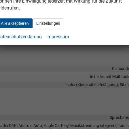
önnen Ihre Einwilligung jederzeit mit Wirkung für die Zukunft
iderrufen.
Alle akzeptieren
Einstellungen
atenschutzerklärung
Impressum
Klimaaut
in Leder, mit Multifun
Isofix (Kindersitzbefestigung), Sitz
Sprachste
lradio DAB, Android Auto, Apple CarPlay, Musikstreaming integriert, Touc