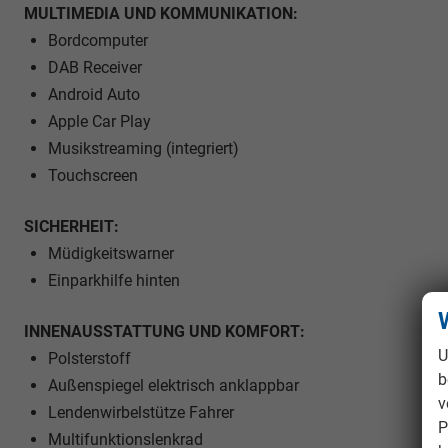
MULTIMEDIA UND KOMMUNIKATION:
Bordcomputer
DAB Receiver
Android Auto
Apple Car Play
Musikstreaming (integriert)
Touchscreen
SICHERHEIT:
Müdigkeitswarner
Einparkhilfe hinten
INNENAUSSTATTUNG UND KOMFORT:
U
Polsterstoff
b
Außenspiegel elektrisch anklappbar
v
Lendenwirbelstütze Fahrer
P
Multifunktionslenkrad