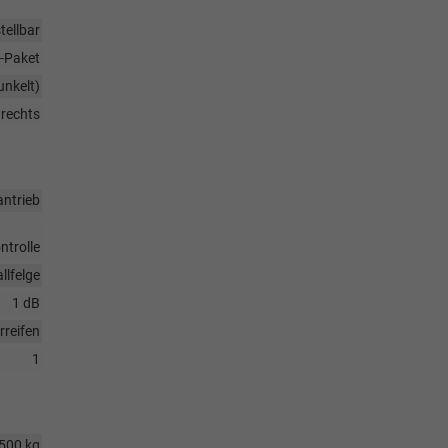
tellbar
-Paket
unkelt)
 rechts
antrieb
ntrolle
llfelge
1 dB
reifen
1
500 kg