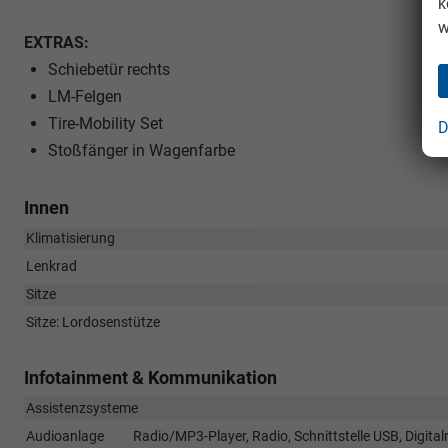
k
w
EXTRAS:
Schiebetür rechts
LM-Felgen
Tire-Mobility Set
D
Stoßfänger in Wagenfarbe
Innen
Klimatisierung
Lenkrad
Sitze
Sitze: Lordosenstütze
Infotainment & Kommunikation
Assistenzsysteme
Audioanlage
Radio/MP3-Player, Radio, Schnittstelle USB, Digita