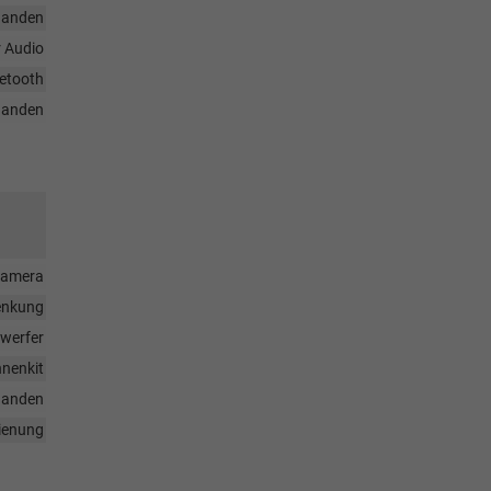
handen
r Audio
uetooth
handen
rkamera
enkung
nwerfer
nenkit
handen
dienung