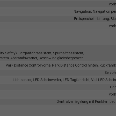
vor
Navigation, Navigation pe
Freisprecheinrichtung, Bl
vor
y-Safety), Berganfahrassistent, Spurhalteassistent,
ystem, Abstandswarner, Geschwindigkeitsbegrenzer
Park Distance Control vorne, Park Distance Control hinten, Rückfah
Servol
Lichtsensor, LED-Scheinwerfer, LED-Tagfahrlicht, Voll-LED Schei
Pan
vor
Zentralverriegelung mit Funkfernbe