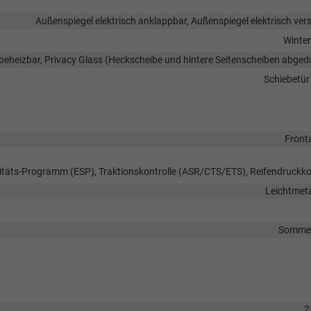
Außenspiegel elektrisch anklappbar, Außenspiegel elektrisch vers
Winter
beheizbar, Privacy Glass (Heckscheibe und hintere Seitenscheiben abged
Schiebetür
Front
litäts-Programm (ESP), Traktionskontrolle (ASR/CTS/ETS), Reifendruckko
Leichtmeta
Sommer
2