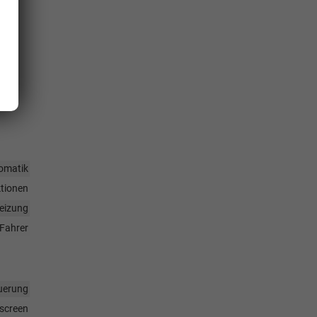
omatik
ktionen
heizung
Fahrer
uerung
hscreen