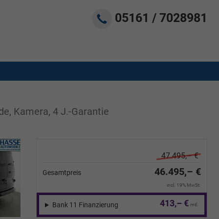
05161 / 7028981
de, Kamera, 4 J.-Garantie
47.495,– €
46.495,– €
Gesamtpreis
incl. 19% MwSt.
413,– €
Bank 11 Finanzierung
mtl.