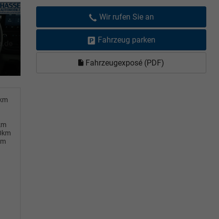
Wir rufen Sie an
Fahrzeug parken
Fahrzeugexposé (PDF)
0km
km
00km
km