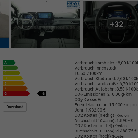
+32
Verbrauch kombiniert:
8,00 l/10
Verbrauch Innenstadt:
10,50 l/100km
Verbrauch Stadtrand:
7,60 l/100
Verbrauch Landstraße:
6,70 l/1
Verbrauch Autobahn:
8,50 l/100
CO
-Emissionen:
210,00 g/km
2
CO
-Klasse:
G
2
Energiekosten bei 15.000 km pro
Download
Jahr:
1.932,00 €
CO2 Kosten (niedrig)
(Kosten
:
1.890,- €
Durchschnitt 10 Jahre)
CO2 Kosten (mittel)
(Kosten
:
4.488,75 €
Durchschnitt 10 Jahre)
CO2 Kosten (hoch)
(Kosten