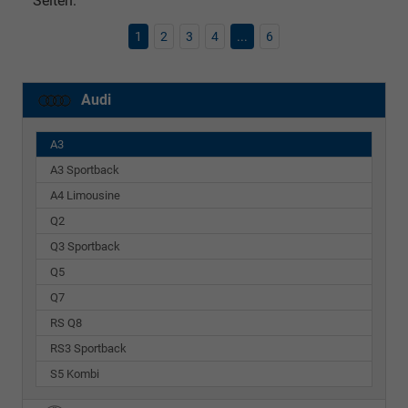
Seiten:
1
2
3
4
...
6
Audi
A3
A3 Sportback
A4 Limousine
Q2
Q3 Sportback
Q5
Q7
RS Q8
RS3 Sportback
S5 Kombi