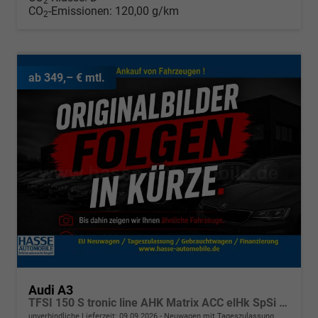
2
CO
-Emissionen:
120,00 g/km
2
ab 349,– € mtl.
Audi A3
TFSI 150 S tronic line AHK Matrix ACC elHk SpSi 3JG
unverbindliche Lieferzeit:
09.09.2026
Neuwagen mit Tageszulassung