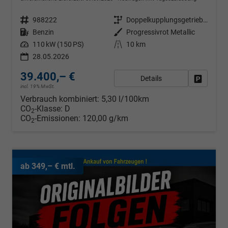
Fahrzeugnr.
988222
Getriebe
Doppelkupplungsgetriebe (DSG)
Kraftstoff
Benzin
Außenfarbe
Progressivrot Metallic
Leistung
110 kW (150 PS)
Kilometerstand
10 km
28.05.2026
39.400,– €
Details
Fahrzeug
incl. 19% MwSt.
Verbrauch kombiniert:
5,30 l/100km
CO
-Klasse:
D
2
CO
-Emissionen:
120,00 g/km
2
ab 349,– € mtl.