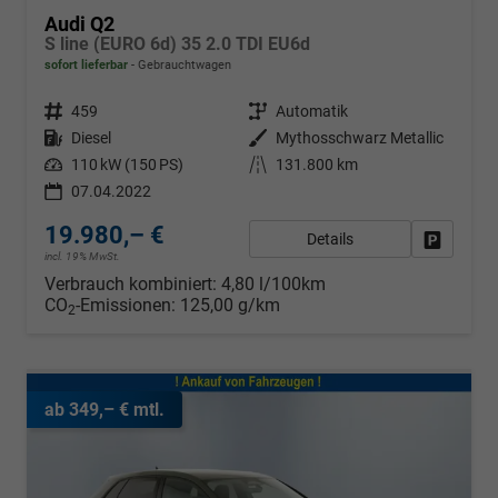
Audi Q2
S line (EURO 6d) 35 2.0 TDI EU6d
sofort lieferbar
Gebrauchtwagen
Fahrzeugnr.
459
Getriebe
Automatik
Kraftstoff
Diesel
Außenfarbe
Mythosschwarz Metallic
Leistung
110 kW (150 PS)
Kilometerstand
131.800 km
07.04.2022
19.980,– €
Details
Fahrzeug
incl. 19% MwSt.
Verbrauch kombiniert:
4,80 l/100km
CO
-Emissionen:
125,00 g/km
2
ab 349,– € mtl.