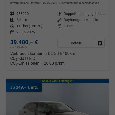
unverbindliche Lieferzeit:
09.09.2026
Neuwagen mit Tageszulassung
Fahrzeugnr.
988220
Getriebe
Doppelkupplungsgetriebe (DSG)
Kraftstoff
Benzin
Außenfarbe
Daytonagrau Metallic
Leistung
110 kW (150 PS)
Kilometerstand
10 km
28.05.2026
39.400,– €
Details
Fahrzeug
incl. 19% MwSt.
Verbrauch kombiniert:
5,30 l/100km
CO
-Klasse:
D
2
CO
-Emissionen:
120,00 g/km
2
ab 349,– € mtl.