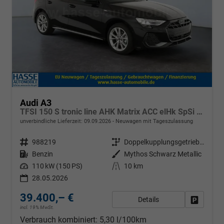
Audi A3
TFSI 150 S tronic line AHK Matrix ACC elHk SpSi 3JG
unverbindliche Lieferzeit:
09.09.2026
Neuwagen mit Tageszulassung
Fahrzeugnr.
988219
Getriebe
Doppelkupplungsgetriebe (DSG)
Kraftstoff
Benzin
Außenfarbe
Mythos Schwarz Metallic
Leistung
110 kW (150 PS)
Kilometerstand
10 km
28.05.2026
39.400,– €
Details
Fahrzeug
incl. 19% MwSt.
Verbrauch kombiniert:
5,30 l/100km