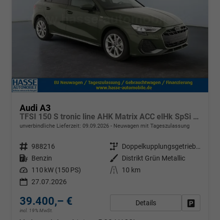
Audi A3
TFSI 150 S tronic line AHK Matrix ACC elHk SpSi 3JG
unverbindliche Lieferzeit:
09.09.2026
Neuwagen mit Tageszulassung
Fahrzeugnr.
988216
Getriebe
Doppelkupplungsgetriebe (DSG)
Kraftstoff
Benzin
Außenfarbe
Distrikt Grün Metallic
Leistung
110 kW (150 PS)
Kilometerstand
10 km
27.07.2026
39.400,– €
Details
Fahrzeug
incl. 19% MwSt.