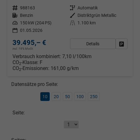
Fahrzeugnr.
988163
Getriebe
Automatik
Kraftstoff
Benzin
Außenfarbe
Distriktgrün Metallic
Leistung
150 kW (204 PS)
Kilometerstand
1.100 km
01.05.2026
39.495,– €
Details
Fahrzeug
incl. 19% MwSt.
Verbrauch kombiniert:
7,10 l/100km
CO
-Klasse:
F
2
CO
-Emissionen:
161,00 g/km
2
Datensätze pro Seite:
10
20
50
100
250
Seite: