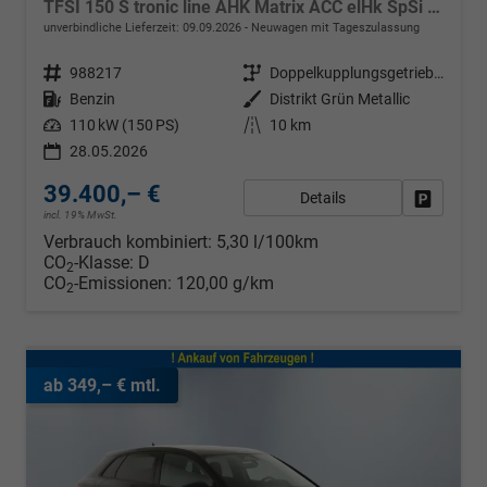
TFSI 150 S tronic line AHK Matrix ACC elHk SpSi 3JG
unverbindliche Lieferzeit:
09.09.2026
Neuwagen mit Tageszulassung
Fahrzeugnr.
988217
Getriebe
Doppelkupplungsgetriebe (DSG)
Kraftstoff
Benzin
Außenfarbe
Distrikt Grün Metallic
Leistung
110 kW (150 PS)
Kilometerstand
10 km
28.05.2026
39.400,– €
Details
Fahrzeug
incl. 19% MwSt.
Verbrauch kombiniert:
5,30 l/100km
CO
-Klasse:
D
2
CO
-Emissionen:
120,00 g/km
2
ab 349,– € mtl.