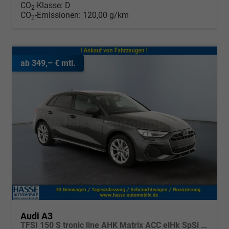
CO
-Klasse:
D
2
CO
-Emissionen:
120,00 g/km
2
ab 349,– € mtl.
Audi A3
TFSI 150 S tronic line AHK Matrix ACC elHk SpSi 3JG