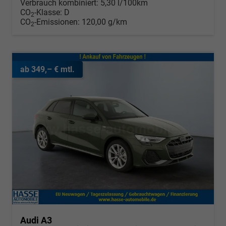
Verbrauch kombiniert:
5,30 l/100km
CO
-Klasse:
D
2
CO
-Emissionen:
120,00 g/km
2
ab 349,– € mtl.
Audi A3