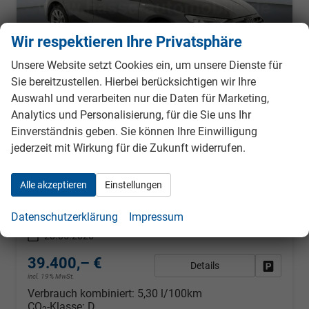
Wir respektieren Ihre Privatsphäre
Unsere Website setzt Cookies ein, um unsere Dienste für
Sie bereitzustellen. Hierbei berücksichtigen wir Ihre
Auswahl und verarbeiten nur die Daten für Marketing,
Analytics und Personalisierung, für die Sie uns Ihr
Audi A3
Einverständnis geben. Sie können Ihre Einwilligung
TFSI 150 S tronic line AHK Matrix ACC elHk SpSi 3JG
jederzeit mit Wirkung für die Zukunft widerrufen.
unverbindliche Lieferzeit:
09.09.2026
Neuwagen mit Tageszulassung
Alle akzeptieren
Einstellungen
Fahrzeugnr.
988221
Getriebe
Doppelkupplungsgetriebe (DSG)
Kraftstoff
Benzin
Außenfarbe
Daytonagrau Metallic
Datenschutzerklärung
Impressum
Leistung
110 kW (150 PS)
Kilometerstand
10 km
28.05.2026
39.400,– €
Details
Fahrzeug
incl. 19% MwSt.
Verbrauch kombiniert:
5,30 l/100km
CO
-Klasse:
D