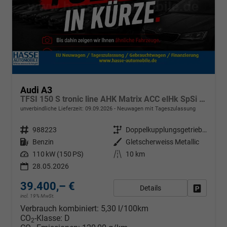
Audi A3
TFSI 150 S tronic line AHK Matrix ACC elHk SpSi 3JG
unverbindliche Lieferzeit:
09.09.2026
Neuwagen mit Tageszulassung
Fahrzeugnr.
988223
Getriebe
Doppelkupplungsgetriebe (DSG)
Kraftstoff
Benzin
Außenfarbe
Gletscherweiss Metallic
Leistung
110 kW (150 PS)
Kilometerstand
10 km
28.05.2026
39.400,– €
Details
Fahrzeug
incl. 19% MwSt.
Verbrauch kombiniert:
5,30 l/100km
CO
-Klasse:
D
2