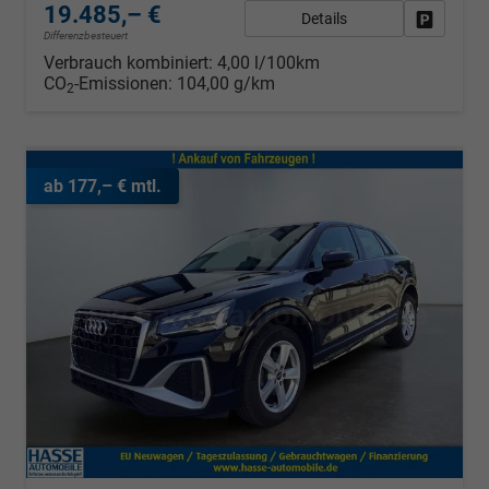
19.485,– €
Details
Fahrzeug
Differenzbesteuert
Verbrauch kombiniert:
4,00 l/100km
CO
-Emissionen:
104,00 g/km
2
ab 177,– € mtl.