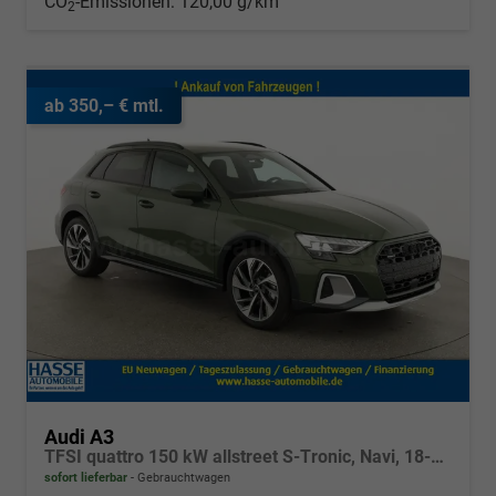
CO
-Emissionen:
120,00 g/km
2
ab 350,– € mtl.
Audi A3
TFSI quattro 150 kW allstreet S-Tronic, Navi, 18-Zoll, 5-J. Garantie
sofort lieferbar
Gebrauchtwagen